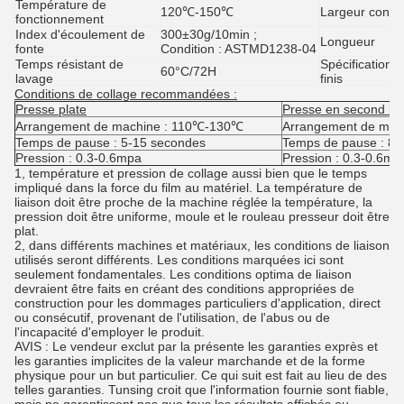
Température de
120℃-150℃
Largeur conve
fonctionnement
Index d'écoulement de
300±30g/10min ;
Longueur
fonte
Condition : ASTMD1238-04
Temps résistant de
Spécifications
60°C/72H
lavage
finis
Conditions de collage recommandées :
Presse plate
Presse en second lie
Arrangement de machine :
110℃-130℃
Arrangement de mach
Temps de pause :
5-15 secondes
Temps de pause :
8-
Pression :
0.3-0.6mpa
Pression :
0.3-0.6mp
1, température et pression de collage aussi bien que le temps
impliqué dans la force du film au matériel. La température de
liaison doit être proche de la machine réglée la température, la
pression doit être uniforme, moule et le rouleau presseur doit être
plat.
2, dans différents machines et matériaux, les conditions de liaison
utilisés seront différents. Les conditions marquées ici sont
seulement fondamentales. Les conditions optima de liaison
devraient être faits en créant des conditions appropriées de
construction pour les dommages particuliers d'application, direct
ou consécutif, provenant de l'utilisation, de l'abus ou de
l'incapacité d'employer le produit.
AVIS : Le vendeur exclut par la présente les garanties exprès et
les garanties implicites de la valeur marchande et de la forme
physique pour un but particulier. Ce qui suit est fait au lieu de des
telles garanties. Tunsing croit que l'information fournie sont fiable,