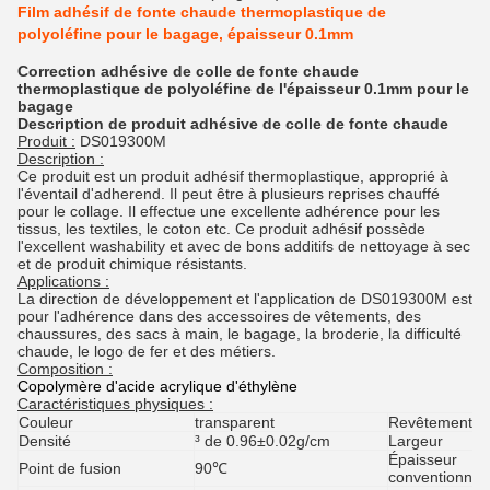
Film adhésif de fonte chaude thermoplastique de
polyoléfine pour le bagage, épaisseur 0.1mm
Correction adhésive de colle de fonte chaude
thermoplastique de polyoléfine de l'épaisseur 0.1mm pour le
bagage
Description
de
produit
adhésive de colle
de
fonte chaude
Produit :
DS019300M
Description :
Ce produit est un produit adhésif thermoplastique, approprié à
l'éventail d'adherend. Il peut être à plusieurs reprises chauffé
pour le collage. Il effectue une excellente adhérence pour les
tissus, les textiles, le coton etc. Ce produit adhésif possède
l'excellent washability et avec de bons additifs de nettoyage à sec
et de produit chimique résistants.
Applications :
La direction de développement et l'application de DS019300M est
pour l'adhérence dans des accessoires de vêtements, des
chaussures, des sacs à main, le bagage, la broderie, la difficulté
chaude, le logo de fer et des métiers.
Composition :
Copolymère d'acide acrylique d'éthylène
Caractéristiques physiques :
Couleur
transparent
Revêtement de 
Densité
³ de 0.96±0.02g/cm
Largeur
Épaisseur
Point de fusion
90℃
conventionnell