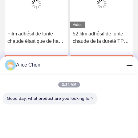
Vidéo
Film adhésif de fonte
52 film adhésif de fonte
chaude élastique de haute
chaude de la dureté TPU
qualité du polyuréthane
du rivage A pour les sous-
3412
vêtements sans couture
Discuter Maintenant
Discuter Maintenant
Alice Chen
3:34 AM
Good day, what product are you looking for?
Shenzhen Tunsing Plastic Products Co., Ltd.
ts02@tunsing.com.cn
86-755-8996-0062