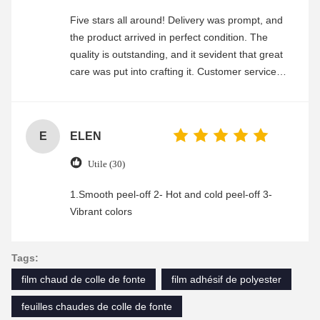
Five stars all around! Delivery was prompt, and
the product arrived in perfect condition. The
quality is outstanding, and it sevident that great
care was put into crafting it. Customer service
was friendly and efficient, ensuring a smooth and
enjoyable shopping experience.
E
ELEN
Utile (30)
1.Smooth peel-off 2- Hot and cold peel-off 3-
Vibrant colors
Tags:
film chaud de colle de fonte
film adhésif de polyester
feuilles chaudes de colle de fonte