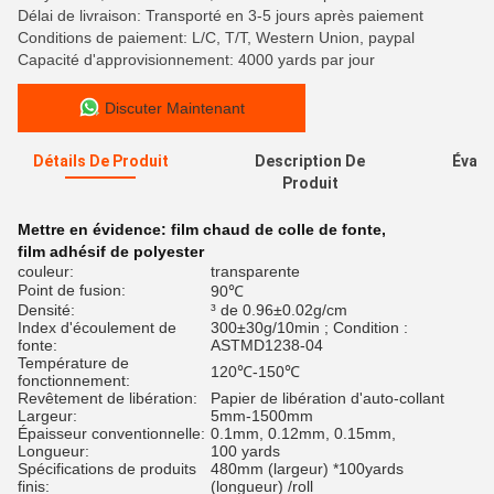
Délai de livraison: Transporté en 3-5 jours après paiement
Conditions de paiement: L/C, T/T, Western Union, paypal
Capacité d'approvisionnement: 4000 yards par jour
Discuter Maintenant
Détails De Produit
Description De
Évalu
Produit
Mettre en évidence:
film chaud de colle de fonte
,
film adhésif de polyester
couleur:
transparente
Point de fusion:
90℃
Densité:
³ de 0.96±0.02g/cm
Index d'écoulement de
300±30g/10min ; Condition :
fonte:
ASTMD1238-04
Température de
120℃-150℃
fonctionnement:
Revêtement de libération:
Papier de libération d'auto-collant
Largeur:
5mm-1500mm
Épaisseur conventionnelle:
0.1mm, 0.12mm, 0.15mm,
Longueur:
100 yards
Spécifications de produits
480mm (largeur) *100yards
finis:
(longueur) /roll