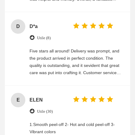
experience
D
D*a
Utile (8)
Five stars all around! Delivery was prompt, and
the product arrived in perfect condition. The
quality is outstanding, and it sevident that great
care was put into crafting it. Customer service
was friendly and efficient, ensuring a smooth and
enjoyable shopping experience.
E
ELEN
Utile (30)
1.Smooth peel-off 2- Hot and cold peel-off 3-
Vibrant colors