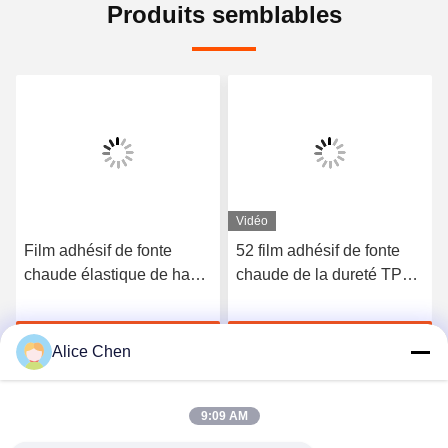
Produits semblables
Vidéo
Film adhésif de fonte
52 film adhésif de fonte
chaude élastique de haute
chaude de la dureté TPU
qualité du polyuréthane
du rivage A pour les sous-
3412
vêtements sans couture
Discuter Maintenant
Discuter Maintenant
Alice Chen
9:09 AM