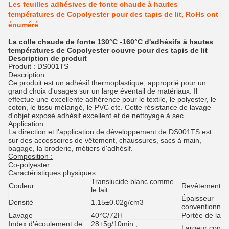
Les feuilles adhésives de fonte chaude à hautes
températures de Copolyester pour des tapis de lit, RoHs ont
énuméré
La colle chaude de fonte 130°C -160°C d'adhésifs à hautes
températures de Copolyester couvre pour des tapis de lit
Description de produit
Produit :
DS001TS
Description :
Ce produit est un adhésif thermoplastique, approprié pour un
grand choix d'usages sur un large éventail de matériaux. Il
effectue une excellente adhérence pour le textile, le polyester, le
coton, le tissu mélangé, le PVC etc. Cette résistance de lavage
d'objet exposé adhésif excellent et de nettoyage à sec.
Application :
La direction et l'application de développement de DS001TS est
sur des accessoires de vêtement, chaussures, sacs à main,
bagage, la broderie, métiers d'adhésif.
Composition :
Co-polyester
Caractéristiques physiques :
Translucide blanc comme
Couleur
Revêtement de 
le lait
Épaisseur
Densité
1.15±0.02g/cm3
conventionnell
Lavage
40°C/72H
Portée de larg
Index d'écoulement de
28±5g/10min ;
Largeur conve