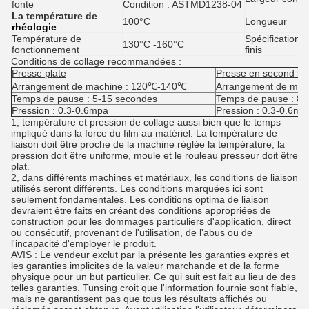
fonte
Condition : ASTMD1238-04
La température de
100°C
Longueur
rhéologie
Température de
Spécifications
130°C -160°C
fonctionnement
finis
Conditions de collage recommandées :
Presse plate
Presse en second lie
Arrangement de machine :
120℃-140℃
Arrangement de mach
Temps de pause :
5-15 secondes
Temps de pause :
8-
Pression :
0.3-0.6mpa
Pression :
0.3-0.6mp
1, température et pression de collage aussi bien que le temps
impliqué dans la force du film au matériel. La température de
liaison doit être proche de la machine réglée la température, la
pression doit être uniforme, moule et le rouleau presseur doit être
plat.
2, dans différents machines et matériaux, les conditions de liaison
utilisés seront différents. Les conditions marquées ici sont
seulement fondamentales. Les conditions optima de liaison
devraient être faits en créant des conditions appropriées de
construction pour les dommages particuliers d'application, direct
ou consécutif, provenant de l'utilisation, de l'abus ou de
l'incapacité d'employer le produit.
AVIS : Le vendeur exclut par la présente les garanties exprès et
les garanties implicites de la valeur marchande et de la forme
physique pour un but particulier. Ce qui suit est fait au lieu de des
telles garanties. Tunsing croit que l'information fournie sont fiable,
mais ne garantissent pas que tous les résultats affichés ou