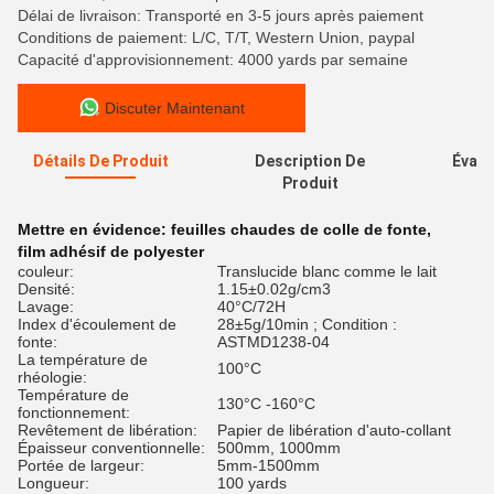
Délai de livraison: Transporté en 3-5 jours après paiement
Conditions de paiement: L/C, T/T, Western Union, paypal
Capacité d'approvisionnement: 4000 yards par semaine
Discuter Maintenant
Détails De Produit
Description De
Évalu
Produit
Mettre en évidence:
feuilles chaudes de colle de fonte
,
film adhésif de polyester
couleur:
Translucide blanc comme le lait
Densité:
1.15±0.02g/cm3
Lavage:
40°C/72H
Index d'écoulement de
28±5g/10min ; Condition :
fonte:
ASTMD1238-04
La température de
100°C
rhéologie:
Température de
130°C -160°C
fonctionnement:
Revêtement de libération:
Papier de libération d'auto-collant
Épaisseur conventionnelle:
500mm, 1000mm
Portée de largeur:
5mm-1500mm
Longueur:
100 yards