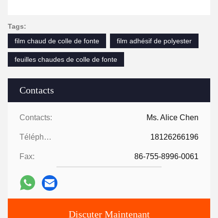
Tags:
film chaud de colle de fonte
film adhésif de polyester
feuilles chaudes de colle de fonte
Contacts
Contacts:
Ms. Alice Chen
Téléphone:
18126266196
Fax:
86-755-8996-0061
Discuter Maintenant