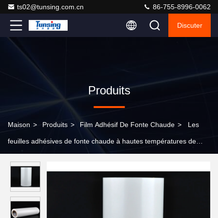
ts02@tunsing.com.cn
86-755-8996-0062
Discuter
Produits
Maison
>
Produits
>
Film Adhésif De Fonte Chaude
>
Les
feuilles adhésives de fonte chaude à hautes températures de
Copolyester pour des tapis de lit, RoHs ont énuméré