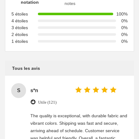
notation
notes
5 étoiles
100%
4 étoiles
0%
3 étoiles
0%
2 étoiles
0%
1 étoiles
0%
Tous les avis
S
s*n
Utile (121)
The quality is exceptional, with durable fabric and
vibrant colors. Shipping was fast and secure,
arriving ahead of schedule. Customer service
was helpful and friendly. Overall, a fantastic