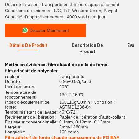
Délai de livraison: Transporté en 3-5 jours après paiement
Conditions de paiement: L/C, T/T, Western Union, Paypal
Capacité d'approvisionnement: 4000 yards par jour
Discuter Maintenant
Détails De Produit
Description De
Évalu
Produit
Mettre en évidence:
film chaud de colle de fonte
,
film adhésif de polyester
couleur:
transparente
Densité:
0.96±0.02g/cm3
Point de fusion:
90℃
Température de
130℃-160℃
fonctionnement:
Index d'écoulement de
100±10g/10min ; Condition :
fonte:
ASTMD1238-04
Temps résistant de lavage:
40°C/72H
Revêtement de libération:
Papier de libération d'auto-collant
Épaisseur conventionnelle:
0.1mm, 0.12mm, 0.15mm
Largeur:
5mm-1480mm
Longueur:
100 yards
Film adhésif de fonte chaude transparente de PO EAA