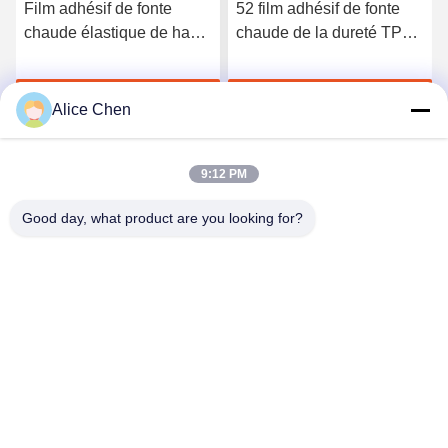
Film adhésif de fonte
52 film adhésif de fonte
chaude élastique de haute
chaude de la dureté TPU
qualité du polyuréthane
du rivage A pour les sous-
3412
vêtements sans couture
Discuter Maintenant
Discuter Maintenant
Alice Chen
9:12 PM
Good day, what product are you looking for?
Shenzhen Tunsing Plastic Products Co., Ltd.
ts02@tunsing.com.cn
86-755-8996-0062
Zone industrielle de Tunsing, village de no. 28 Xiatian, rue
de Longtian, secteur de Pingshan, ville de Shenzhen,
province du Guangdong, Chine