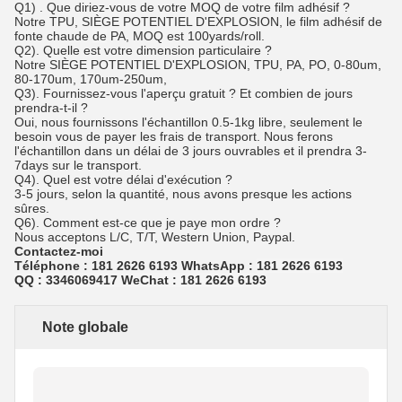
Q1)
. Que diriez-vous de votre MOQ de votre film adhésif ?
Notre TPU, SIÈGE POTENTIEL D'EXPLOSION, le
film
adhésif de
fonte chaude
de
PA, MOQ est 100yards/roll.
Q2). Quelle est votre dimension particulaire ?
Notre SIÈGE POTENTIEL D'EXPLOSION, TPU, PA, PO, 0-80um,
80-170um, 170um-250um,
Q3). Fournissez-vous l'aperçu gratuit ? Et combien de jours
prendra-t-il ?
Oui, nous fournissons l'échantillon 0.5-1kg libre, seulement le
besoin vous de payer les frais de transport. Nous ferons
l'échantillon dans un délai de 3 jours ouvrables et il prendra 3-
7days sur le transport.
Q4). Quel est votre délai d'exécution ?
3-5 jours, selon la quantité, nous avons presque les actions
sûres.
Q6). Comment est-ce que je paye mon ordre ?
Nous acceptons L/C, T/T, Western Union, Paypal.
Contactez-moi
Téléphone : 181 2626 6193 WhatsApp :
181 2626 6193
QQ : 3346069417 WeChat : 181 2626 6193
Note globale