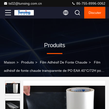
ts02@tunsing.com.cn
86-755-8996-0062
Discuter
Produits
Maison
>
Produits
>
Film Adhésif De Fonte Chaude
>
Film
adhésif de fonte chaude transparente de PO EAA 40°C/72H pour
le textile de collage