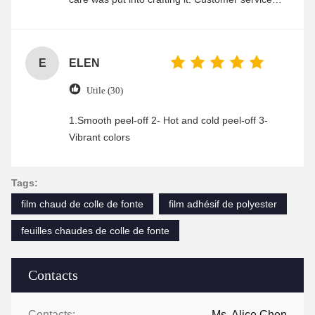
was friendly and efficient, ensuring a smooth and
enjoyable shopping experience.
E
ELEN
Utile (30)
1.Smooth peel-off 2- Hot and cold peel-off 3-
Vibrant colors
Tags:
film chaud de colle de fonte
film adhésif de polyester
feuilles chaudes de colle de fonte
Contacts
Contacts:
Ms. Alice Chen