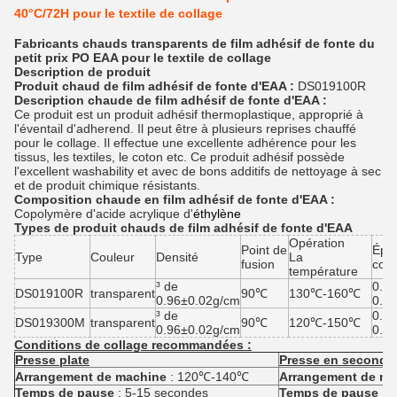
40°C/72H pour le textile de collage
Fabricants chauds transparents de film adhésif de fonte du
petit prix PO EAA pour le textile de collage
Description de produit
Produit chaud de film adhésif de fonte d'EAA :
DS019100R
Description chaude de film adhésif de fonte d'EAA :
Ce produit est un produit adhésif thermoplastique, approprié à
l'éventail d'adherend. Il peut être à plusieurs reprises chauffé
pour le collage. Il effectue une excellente adhérence pour les
tissus, les textiles, le coton etc. Ce produit adhésif possède
l'excellent washability et avec de bons additifs de nettoyage à sec
et de produit chimique résistants.
Composition chaude en film adhésif de fonte d'EAA :
Copolymère d'acide acrylique d'
éthylène
Types de produit chauds de film adhésif de fonte d'EAA
Opération
Point de
Épai
Type
Couleur
Densité
La
fusion
conv
température
³ de
0.1
DS019100R
transparent
90℃
130℃-160℃
0.96±0.02g/cm
0.1
³ de
0.1
DS019300M
transparent
90℃
120℃-150℃
0.96±0.02g/cm
0.1
Conditions de collage recommandées :
Presse plate
Presse en second li
Arrangement de machine
:
120℃-140℃
Arrangement de ma
Temps de pause
:
5-15 secondes
Temps de pause
:
8