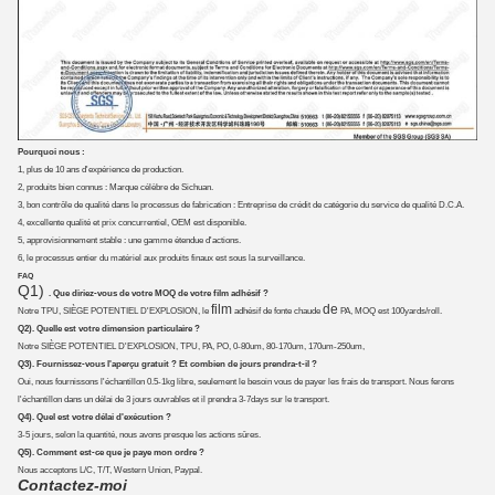
Pourquoi nous :
1, plus de 10 ans d'expérience de production.
2, produits bien connus : Marque célèbre de Sichuan.
3, bon contrôle de qualité dans le processus de fabrication : Entreprise de crédit de catégorie du service de qualité D.C.A.
4, excellente qualité et prix concurrentiel, OEM est disponible.
5, approvisionnement stable : une gamme étendue d'actions.
6, le processus entier du matériel aux produits finaux est sous la surveillance.
FAQ
Q1)
. Que diriez-vous de votre MOQ de votre film adhésif ?
film
de
Notre TPU, SIÈGE POTENTIEL D'EXPLOSION, le
adhésif de fonte chaude
PA, MOQ est 100yards/roll.
Q2). Quelle est votre dimension particulaire ?
Notre SIÈGE POTENTIEL D'EXPLOSION, TPU, PA, PO, 0-80um, 80-170um, 170um-250um,
Q3). Fournissez-vous l'aperçu gratuit ? Et combien de jours prendra-t-il ?
Oui, nous fournissons l'échantillon 0.5-1kg libre, seulement le besoin vous de payer les frais de transport. Nous ferons
l'échantillon dans un délai de 3 jours ouvrables et il prendra 3-7days sur le transport.
Q4). Quel est votre délai d'exécution ?
3-5 jours, selon la quantité, nous avons presque les actions sûres.
Q5). Comment est-ce que je paye mon ordre ?
Nous acceptons L/C, T/T, Western Union, Paypal.
Contactez-moi