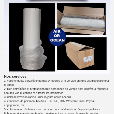
Nos services
1, votre enquête sera répondu d'ici 24 heures et le service en ligne est disponible tout
le temps.
2, bien entraînées et professionnelles personnes de ventes sont ici prêts à répondre
à toutes vos questions et à traiter les problèmes.
3, délai de livraison rapide : d'ici 15 jours après accord
4, conditions de paiement flexibles : T/T, L/C, O/A, Western Union, Paypal,
engagement, etc.
5, votre relation d'affaires avec nous seront confidentiels à n'importe quel tiers.
6, bon service après-vente offert, reviennent svp si vous obteniez la question.