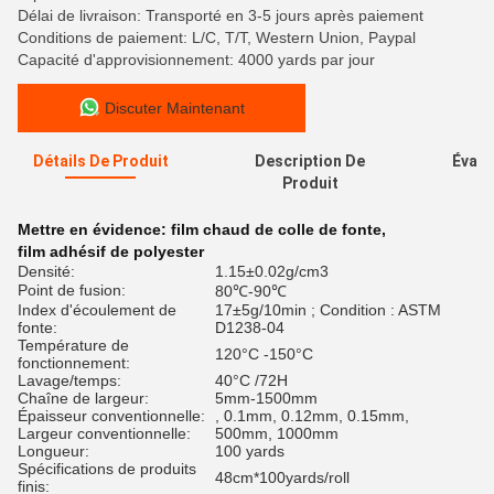
Délai de livraison: Transporté en 3-5 jours après paiement
Conditions de paiement: L/C, T/T, Western Union, Paypal
Capacité d'approvisionnement: 4000 yards par jour
Discuter Maintenant
Détails De Produit
Description De
Évalu
Produit
Mettre en évidence:
film chaud de colle de fonte
,
film adhésif de polyester
Densité:
1.15±0.02g/cm3
Point de fusion:
80℃-90℃
Index d'écoulement de
17±5g/10min ; Condition : ASTM
fonte:
D1238-04
Température de
120°C -150°C
fonctionnement:
Lavage/temps:
40°C /72H
Chaîne de largeur:
5mm-1500mm
Épaisseur conventionnelle:
, 0.1mm, 0.12mm, 0.15mm,
Largeur conventionnelle:
500mm, 1000mm
Longueur:
100 yards
Spécifications de produits
48cm*100yards/roll
finis: