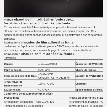
chaud de film adhésif
fonte
Produit
de
: DS002
chaude de film adhésif
fonte
Description
de
:
Ce produit est un adhésif thermoplastique, approprié à l'éventail de matériaux. Il
effectue une excellente adhérence pour les tissus, les textiles, le nylon etc. Ces
additifs de lavage d'objet exposé adhésif excellent et de nettoyage à sec et de produit
.
chimique
chaudes de film adhésif
fonte
Applications
de
:
La direction et l'application du développement DS002 est pour des accessoires de
vêtements, chaussures, sacs à main, bagage, la broderie, métiers d'adhésif.
chaude en film adhésif
fonte
Composition
de
:
Polyamide
1.15±0.02g/cm3
conventionnel
Densité
Épaisseur
80℃-90℃
Point de fusion
Chaîne de largeur
17±5g/10min ;
conventionnelle
Index d'écoulement de fonte
Largeur
Condition :
ASTM D1238-04
Température de
120
°C-°C
150
Longueur
fonctionnement
40°C/72H
Lavage/temps
Spécifications de produits 
Conditions de collage recommandées :
Presse plate
Presse en second lieu plate
Arrangement de machine :
℃de
110
℃
-130
Arrangement de machine :
℃de
Temps de pause : 5-15 secondes
Temps de pause : 8-25seconds