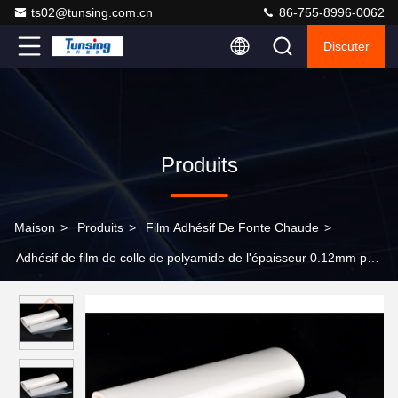
ts02@tunsing.com.cn
86-755-8996-0062
Discuter
Produits
Maison
>
Produits
>
Film Adhésif De Fonte Chaude
>
Adhésif de film de colle de polyamide de l'épaisseur 0.12mm pour
la broderie de collage