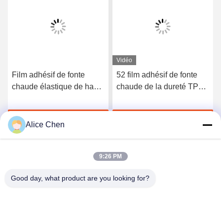
Vidéo
Film adhésif de fonte
52 film adhésif de fonte
chaude élastique de haute
chaude de la dureté TPU
qualité du polyuréthane
du rivage A pour les sous-
3412
vêtements sans couture
Discuter Maintenant
Discuter Maintenant
Alice Chen
9:26 PM
Good day, what product are you looking for?
Shenzhen Tunsing Plastic Products Co., Ltd.
ts02@tunsing.com.cn