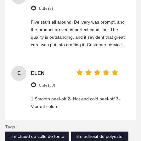
Utile (8)
Five stars all around! Delivery was prompt, and
the product arrived in perfect condition. The
quality is outstanding, and it sevident that great
care was put into crafting it. Customer service
was friendly and efficient, ensuring a smooth and
enjoyable shopping experience.
E
ELEN
Utile (30)
1.Smooth peel-off 2- Hot and cold peel-off 3-
Vibrant colors
Tags:
film chaud de colle de fonte
film adhésif de polyester