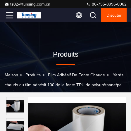
ts02@tunsing.com.cn
86-755-8996-0062
Discuter
Produits
Maison
>
Produits
>
Film Adhésif De Fonte Chaude
>
Yards
chauds du film adhésif 100 de la fonte TPU de polyuréthane/petit
pain pour le tissu de stratification