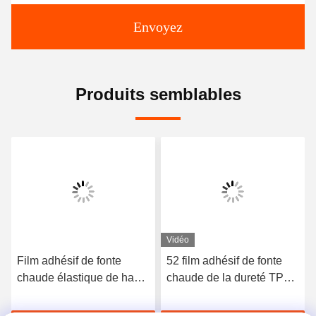
Envoyez
Produits semblables
Vidéo
Film adhésif de fonte
52 film adhésif de fonte
chaude élastique de haute
chaude de la dureté TPU
qualité du polyuréthane
du rivage A pour les sous-
3412
vêtements sans couture