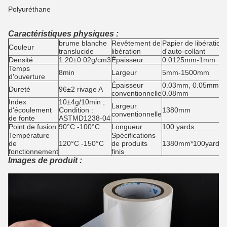
Polyuréthane
Caractéristiques physiques :
brume blanche
Revêtement de
Papier de libération
Couleur
translucide
libération
d'auto-collant
Densité
1.20±0.02g/cm3
Épaisseur
0.0125mm-1mm
Temps
8min
Largeur
5mm-1500mm
d'ouverture
Épaisseur
0.03mm, 0.05mm,
Dureté
96±2 rivage A
conventionnelle
0.08mm
Index
10±4g/10min ;
Largeur
d'écoulement
Condition :
1380mm
conventionnelle
de fonte
ASTMD1238-04
Point de fusion
90°C -100°C
Longueur
100 yards
Température
Spécifications
de
120°C -150°C
de produits
1380mm*100yards/r
fonctionnement
finis
Images de produit :