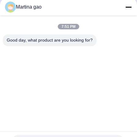
Discuter Maintenant
Discuter Maintenant
Martina gao
7:51 PM
Good day, what product are you looking for?
Shenzhen Tunsing Plastic Products Co., Ltd.
ts02@tunsing.com.cn
86-755-8996-0062
Zone industrielle de Tunsing, village de no. 28 Xiatian, rue
de Longtian, secteur de Pingshan, ville de Shenzhen,
province du Guangdong, Chine
Bonne qualité de la Chine Film adhésif de fonte chaude