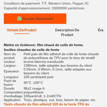
Conditions de paiement: T/T, Western Union, Paypal, l/C
Capacité d'approvisionnement: 10000000 yards/mois
Discuter Maintenant
Détails De Produit
Description De
Évalu
Produit
Mettre en évidence:
film chaud de colle de fonte
,
feuilles chaudes de colle de fonte
Nom du
Petit pain de film adhésif de colle de fonte chaude
produit:
de polyuréthane de TPU pour le tissu de stratifi
couleur:
brume blanche translucide
Largeur:
1380mm, taille adaptée aux besoins du client
0.05mm, 0.08mm, 0.1mm, taille adaptée aux
Epaisseur:
besoins du client
Longueur:
100 yards/petit pain
Point de
90°C -100°C
fusion:
Dureté:
96±2 rivage A
Composition:
polyuréthane
d'emballage:
100yard/roll, 1-2roll/CTN
Application:
Tissu, plastique, cuir, bois, liaison de papier, etc.
Yards chauds du film adhésif 100 de la fonte TPU de