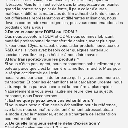
libération. Mais le film est solide dans la température ambiante,
quand la portée son point de fonte, il peut coller d'autres
matériaux, différents matériaux de film adhésif de fonte chaude
ont différentes représentations et différentes utilisations, nous
devons comprendre vos exigences, puis vous recommandons les
produits droits à vous.
2.Do vous acceptez l'OEM ou l'ODM ?
Oui, nous acceptons l'OEM et ODM, nous sommes fabricant
matériel professionnel de transfert de chaleur, ayant plus que
l'expérience 10years. capable vous aider produits nouveaux de
R&D. Ainsi si vous avez besoin coller quelques matériaux
spéciaux, veuillez ne pas hésiter à nous faire savoir.
3.How transportez-vous les produits ?
Si vous n'êtes pas urgent, nous transportons habituellement par
bateau parce que c'est la manière la meilleur marché. Mais pour
la région occidentale de l'Asie,
nous livrons par chemin de fer parce qu'il n'y a aucune mer à se
transporter. Et pour les échantillons et la cargaison urgente, nous
la transportons par avion car c'est la manière la plus rapide.
Naturellement si vous avez l'autre meilleure idée au sujet du
transport, nous l'accepterons.
4.
Est-ce que je peux avoir vos échantillons ?
Si vous avez besoin d'un certain échantillon pour la référence,
svp faites-nous connaître votre entièrement adresse/bateau
le mode avec le messager, et nous s'chargera de l'échantillon
pour votre référence.
5.
De quelle longueur est-il le délai d'exécution ?
Délai d'exécution témoin : 3-7 jours