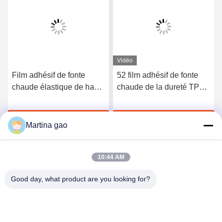
Vidéo
Film adhésif de fonte
52 film adhésif de fonte
chaude élastique de haute
chaude de la dureté TPU
qualité du polyuréthane
du rivage A pour les sous-
3412
vêtements sans couture
Discuter Maintenant
Discuter Maintenant
Martina gao
10:44 AM
Good day, what product are you looking for?
Shenzhen Tunsing Plastic Products Co., Ltd.
ts02@tunsing.com.cn