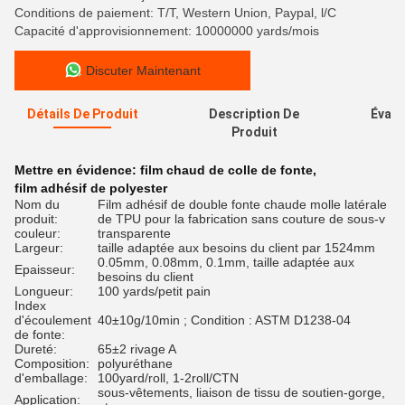
Conditions de paiement: T/T, Western Union, Paypal, l/C
Capacité d'approvisionnement: 10000000 yards/mois
Discuter Maintenant
Détails De Produit
Description De
Évalu
Produit
Mettre en évidence:
film chaud de colle de fonte
,
film adhésif de polyester
Nom du
Film adhésif de double fonte chaude molle latérale
produit:
de TPU pour la fabrication sans couture de sous-v
couleur:
transparente
Largeur:
taille adaptée aux besoins du client par 1524mm
0.05mm, 0.08mm, 0.1mm, taille adaptée aux
Epaisseur:
besoins du client
Longueur:
100 yards/petit pain
Index
d'écoulement
40±10g/10min ; Condition : ASTM D1238-04
de fonte:
Dureté:
65±2 rivage A
Composition:
polyuréthane
d'emballage:
100yard/roll, 1-2roll/CTN
sous-vêtements, liaison de tissu de soutien-gorge,
Application: