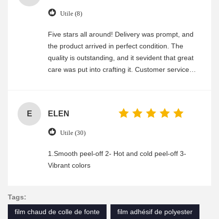
Utile (8)
Five stars all around! Delivery was prompt, and
the product arrived in perfect condition. The
quality is outstanding, and it sevident that great
care was put into crafting it. Customer service
was friendly and efficient, ensuring a smooth and
enjoyable shopping experience.
E
ELEN
Utile (30)
1.Smooth peel-off 2- Hot and cold peel-off 3-
Vibrant colors
Tags:
film chaud de colle de fonte
film adhésif de polyester