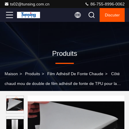
ts02@tunsing.com.cn
86-755-8996-0062
Discuter
Produits
Maison
>
Produits
>
Film Adhésif De Fonte Chaude
>
Côté
chaud mou de double de film adhésif de fonte de TPU pour la
fabrication sans couture de sous-vêtements