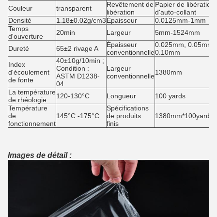
Revêtement de
Papier de libération
Couleur
transparent
libération
d'auto-collant
Densité
1.18±0.02g/cm3
Épaisseur
0.0125mm-1mm
Temps
20min
Largeur
5mm-1524mm
d'ouverture
Épaisseur
0.025mm, 0.05mm,
Dureté
65±2 rivage A
conventionnelle
0.10mm
40±10g/10min ;
Index
Condition :
Largeur
d'écoulement
1380mm
ASTM D1238-
conventionnelle
de fonte
04
La température
120-130°C
Longueur
100 yards
de rhéologie
Température
Spécifications
de
145°C -175°C
de produits
1380mm*100yards/r
fonctionnement
finis
Images de détail :