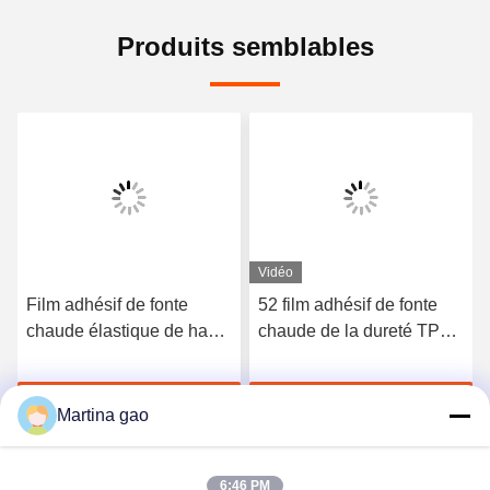
Produits semblables
Vidéo
Film adhésif de fonte
52 film adhésif de fonte
chaude élastique de haute
chaude de la dureté TPU
qualité du polyuréthane
du rivage A pour les sous-
3412
vêtements sans couture
Discuter Maintenant
Discuter Maintenant
Martina gao
6:46 PM