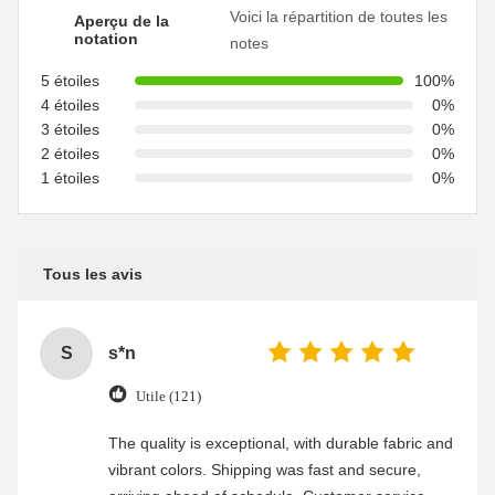
Voici la répartition de toutes les
Aperçu de la
notation
notes
5 étoiles
100%
4 étoiles
0%
3 étoiles
0%
2 étoiles
0%
1 étoiles
0%
Tous les avis
S
s*n
Utile (121)
The quality is exceptional, with durable fabric and
vibrant colors. Shipping was fast and secure,