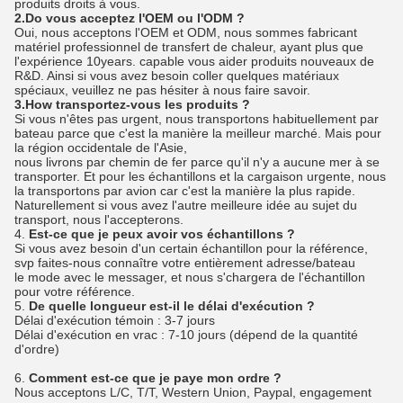
produits droits à vous.
2.Do vous acceptez l'OEM ou l'ODM ?
Oui, nous acceptons l'OEM et ODM, nous sommes fabricant
matériel professionnel de transfert de chaleur, ayant plus que
l'expérience 10years. capable vous aider produits nouveaux de
R&D. Ainsi si vous avez besoin coller quelques matériaux
spéciaux, veuillez ne pas hésiter à nous faire savoir.
3.How transportez-vous les produits ?
Si vous n'êtes pas urgent, nous transportons habituellement par
bateau parce que c'est la manière la meilleur marché. Mais pour
la région occidentale de l'Asie,
nous livrons par chemin de fer parce qu'il n'y a aucune mer à se
transporter. Et pour les échantillons et la cargaison urgente, nous
la transportons par avion car c'est la manière la plus rapide.
Naturellement si vous avez l'autre meilleure idée au sujet du
transport, nous l'accepterons.
4.
Est-ce que je peux avoir vos échantillons ?
Si vous avez besoin d'un certain échantillon pour la référence,
svp faites-nous connaître votre entièrement adresse/bateau
le mode avec le messager, et nous s'chargera de l'échantillon
pour votre référence.
5.
De quelle longueur est-il le délai d'exécution ?
Délai d'exécution témoin : 3-7 jours
Délai d'exécution en vrac : 7-10 jours (dépend de la quantité
d'ordre)
6.
Comment est-ce que je paye mon ordre ?
Nous acceptons L/C, T/T, Western Union, Paypal, engagement