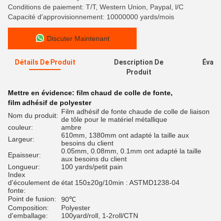
Conditions de paiement: T/T, Western Union, Paypal, l/C
Capacité d'approvisionnement: 10000000 yards/mois
Discuter Maintenant
Détails De Produit
Description De
Évalu
Produit
Mettre en évidence:
film chaud de colle de fonte
,
film adhésif de polyester
Film adhésif de fonte chaude de colle de liaison
Nom du produit:
de tôle pour le matériel métallique
couleur:
ambre
610mm, 1380mm ont adapté la taille aux
Largeur:
besoins du client
0.05mm, 0.08mm, 0.1mm ont adapté la taille
Epaisseur:
aux besoins du client
Longueur:
100 yards/petit pain
Index
d'écoulement de
état 150±20g/10min : ASTMD1238-04
fonte:
Point de fusion:
90℃
Composition:
Polyester
d'emballage:
100yard/roll, 1-2roll/CTN