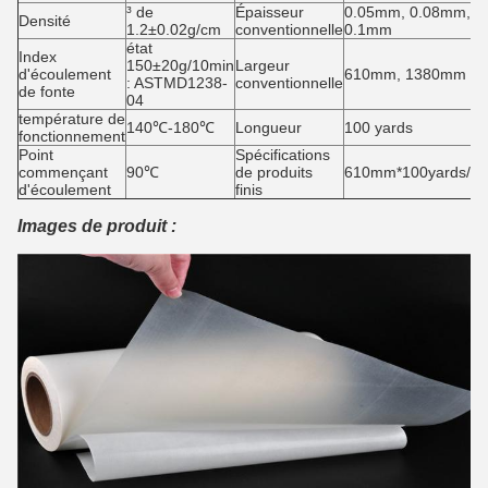
³ de
Épaisseur
0.05mm, 0.08mm,
Densité
1.2±0.02g/cm
conventionnelle
0.1mm
état
Index
150±20g/10min
Largeur
d'écoulement
610mm, 1380mm
: ASTMD1238-
conventionnelle
de fonte
04
température de
140℃-180℃
Longueur
100 yards
fonctionnement
Point
Spécifications
commençant
90℃
de produits
610mm*100yards/rol
d'écoulement
finis
Images de produit :