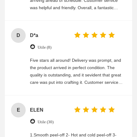
arriving ahead of schedule. Customer service
was helpful and friendly. Overall, a fantastic
experience
D
D*a
Utile (8)
Five stars all around! Delivery was prompt, and
the product arrived in perfect condition. The
quality is outstanding, and it sevident that great
care was put into crafting it. Customer service
was friendly and efficient, ensuring a smooth and
enjoyable shopping experience.
E
ELEN
Utile (30)
1.Smooth peel-off 2- Hot and cold peel-off 3-