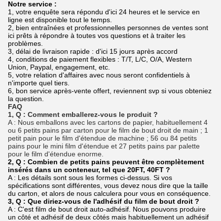
Notre service :
1, votre enquête sera répondu d'ici 24 heures et le service en
ligne est disponible tout le temps.
2, bien entraînées et professionnelles personnes de ventes sont
ici prêts à répondre à toutes vos questions et à traiter les
problèmes.
3, délai de livraison rapide : d'ici 15 jours après accord
4, conditions de paiement flexibles : T/T, L/C, O/A, Western
Union, Paypal, engagement, etc.
5, votre relation d'affaires avec nous seront confidentiels à
n'importe quel tiers.
6, bon service après-vente offert, reviennent svp si vous obteniez
la question.
FAQ
1, Q : Comment emballerez-vous le produit ?
A : Nous emballons avec les cartons de papier, habituellement 4
ou 6 petits pains par carton pour le film de bout droit de main ; 1
petit pain pour le film d'étendue de machine ; 56 ou 84 petits
pains pour le mini film d'étendue et 27 petits pains par palette
pour le film d'étendue enorme.
2, Q : Combien de petits pains peuvent être complètement
insérés dans un conteneur, tel que 20FT, 40FT ?
A : Les détails sont sous les formes ci-dessus. Si vos
spécifications sont différentes, vous devez nous dire que la taille
du carton, et alors de nous calculera pour vous en conséquence.
3, Q : Que diriez-vous de l'adhésif du film de bout droit ?
A : C'est film de bout droit auto-adhésif. Nous pouvons produire
un côté et adhésif de deux côtés mais habituellement un adhésif