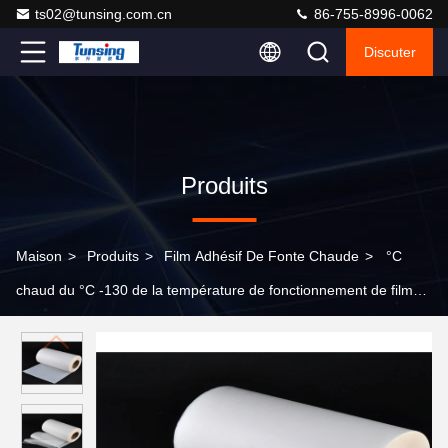
ts02@tunsing.com.cn
86-755-8996-0062
Discuter
Produits
Maison
>
Produits
>
Film Adhésif De Fonte Chaude
>
°C
chaud du °C -130 de la température de fonctionnement de film
de colle de fonte de polyuréthane de PVC 90