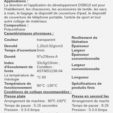
Applications :
La direction et l'application du développement DS8610 est pour
l'habillement, les chaussures, les accessoires de textile, les sacs
à main, le bagage, le dispositif de couverture d'ipad, le dispositif
de couverture de téléphone portable, l'article de sport et tout
autre collage de matériaux.
Composition :
Polyuréthane
Caractéristiques physiques :
Revêtement de
Pa
Couleur
transparent
libération
co
Densité
1,20
±0.02g/cm3
Épaisseur
0
Temps d'ouverture
5min
Largeur
5
Épaisseur
Dureté
97±2Shore A
0
conventionnelle
Index
33±5g/10min ;
Largeur
d'écoulement de
Condition :
1
conventionnelle
fonte
ASTMD1238-04
La température de
°C
60
Longueur
10
rhéologie
Température de
Spécifications de
90°C -130°C
1
fonctionnement
produits finis
Conditions de collage recommandées :
Presse plate
Presse en second lieu p
Arrangement de machine : 80℃-100℃
Arrangement de machin
Temps de pause : 5-15 secondes
Temps de pause : 8-25s
Pression : 0.3-0.6mpa
Pression : 0.3-0.6mpa