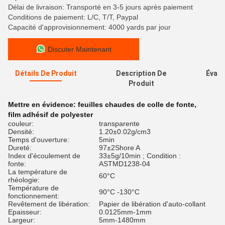
Délai de livraison: Transporté en 3-5 jours après paiement
Conditions de paiement: L/C, T/T, Paypal
Capacité d'approvisionnement: 4000 yards par jour
Discuter Maintenant
Détails De Produit
Description De
Évalu
Produit
Mettre en évidence:
feuilles chaudes de colle de fonte
,
film adhésif de polyester
couleur:
transparente
Densité:
1.20±0.02g/cm3
Temps d'ouverture:
5min
Dureté:
97±2Shore A
Index d'écoulement de
33±5g/10min ; Condition :
fonte:
ASTMD1238-04
La température de
60°C
rhéologie:
Température de
90°C -130°C
fonctionnement:
Revêtement de libération:
Papier de libération d'auto-collant
Epaisseur:
0.0125mm-1mm
Largeur:
5mm-1480mm