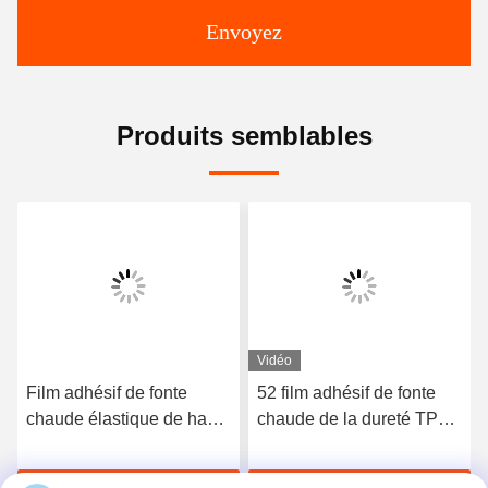
Envoyez
Produits semblables
Vidéo
Film adhésif de fonte
52 film adhésif de fonte
chaude élastique de haute
chaude de la dureté TPU
qualité du polyuréthane
du rivage A pour les sous-
3412
vêtements sans couture