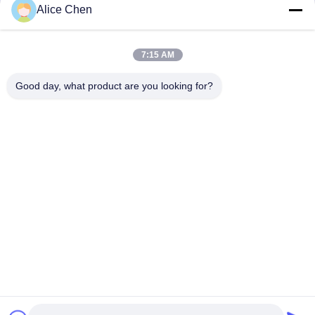
Discuter Maintenant
Discuter Maintenant
Alice Chen
7:15 AM
Good day, what product are you looking for?
Shenzhen Tunsing Plastic Products Co., Ltd.
ts02@tunsing.com.cn
86-755-8996-0062
Zone industrielle de Tunsing, village de no. 28 Xiatian, rue
de Longtian, secteur de Pingshan, ville de Shenzhen,
province du Guangdong, Chine
Bonne qualité de la Chine Film adhésif de fonte chaude
Fournisseur. © de Copyright 2018-2026 Shenzhen Tunsing