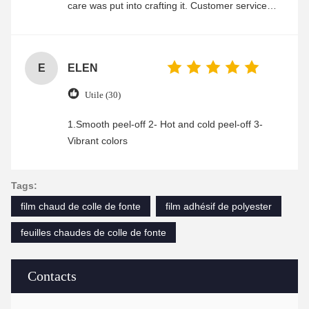
care was put into crafting it. Customer service
was friendly and efficient, ensuring a smooth and
enjoyable shopping experience.
E
ELEN
Utile (30)
1.Smooth peel-off 2- Hot and cold peel-off 3-
Vibrant colors
Tags:
film chaud de colle de fonte
film adhésif de polyester
feuilles chaudes de colle de fonte
Contacts