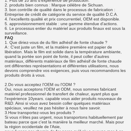
1. Plus de 10 ans d'expérience de production.
2. produits bien connus : Marque célèbre de Sichuan.
3. bon contrôle de qualité dans le processus de fabrication :
Entreprise de crédit de catégorie du service de qualité D.C.A.
4. l'excellents qualité et prix concurrentiel, OEM est disponible.
5. approvisionnement stable : une gamme étendue d'actions.
6. Le processus entier du matériel aux produits finaux est sous la
surveillance.
FAQ
1. Que diriez-vous de du film adhésif de fonte chaude ?
A : C'est juste un film, et la matière première est papier de
libération. Mais le film est solide dans la température ambiante,
quand la portée son point de fonte, il peut coller d'autres
matériaux, différents matériaux de film adhésif de fonte chaude
ont différentes représentations et différentes utilisations, nous
devons comprendre vos exigences, puis vous recommandons les
produits droits à vous.
2.Do vous acceptez l'OEM ou l'ODM ?
Oui, nous acceptons l'OEM et ODM, nous sommes fabricant
matériel professionnel de transfert de chaleur, ayant plus que
l'expérience 10years. capable vous aider produits nouveaux de
R&D. Ainsi si vous avez besoin coller quelques matériaux
spéciaux, veuillez ne pas hésiter à nous faire savoir.
3.How transportez-vous les produits ?
Si vous n'êtes pas urgent, nous transportons habituellement par
bateau parce que c'est la manière la meilleur marché. Mais pour
la région occidentale de l'Asie,