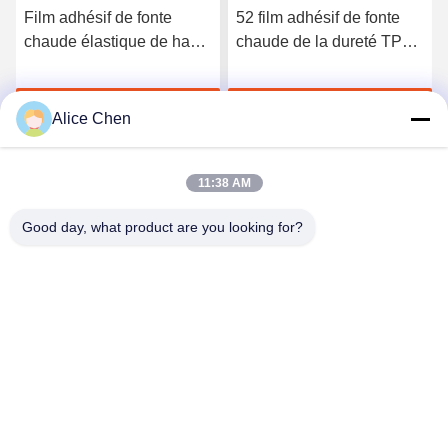
Film adhésif de fonte
52 film adhésif de fonte
chaude élastique de haute
chaude de la dureté TPU
qualité du polyuréthane
du rivage A pour les sous-
3412
vêtements sans couture
Discuter Maintenant
Discuter Maintenant
Alice Chen
11:38 AM
Good day, what product are you looking for?
Shenzhen Tunsing Plastic Products Co., Ltd.
ts02@tunsing.com.cn
86-755-8996-0062
Zone industrielle de Tunsing, village de no. 28 Xiatian, rue
de Longtian, secteur de Pingshan, ville de Shenzhen,
province du Guangdong, Chine