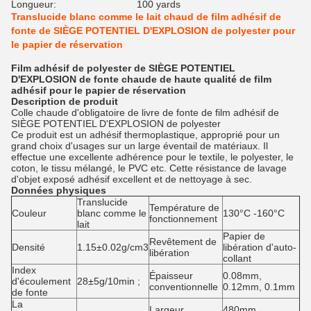
Longueur:
100 yards
Translucide blanc comme le lait chaud de film adhésif de
fonte de SIÈGE POTENTIEL D'EXPLOSION de polyester pour
le papier de réservation
Film adhésif de polyester de SIÈGE POTENTIEL
D'EXPLOSION de fonte chaude de haute qualité de film
adhésif pour le papier de réservation
Description de produit
Colle chaude d'obligatoire de livre de fonte de film adhésif de
SIÈGE POTENTIEL D'EXPLOSION de polyester
Ce produit est un adhésif thermoplastique, approprié pour un
grand choix d'usages sur un large éventail de matériaux. Il
effectue une excellente adhérence pour le textile, le polyester, le
coton, le tissu mélangé, le PVC etc. Cette résistance de lavage
d'objet exposé adhésif excellent et de nettoyage à sec.
Données physiques
Translucide
Température de
Couleur
blanc comme le
130°C -160°C
fonctionnement
lait
Papier de
Revêtement de
Densité
1.15±0.02g/cm3
libération d'auto-
libération
collant
Index
Épaisseur
0.08mm,
d'écoulement
28±5g/10min ;
conventionnelle
0.12mm, 0.1mm
de fonte
La
Largeur
480mm,