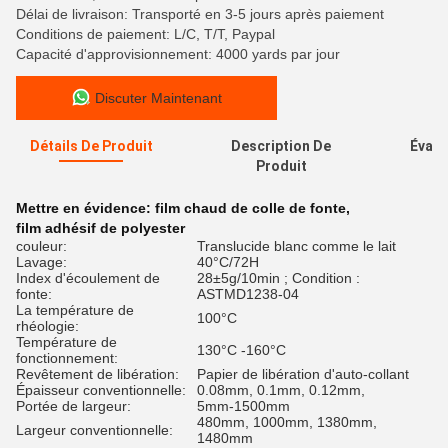
Délai de livraison: Transporté en 3-5 jours après paiement
Conditions de paiement: L/C, T/T, Paypal
Capacité d'approvisionnement: 4000 yards par jour
Discuter Maintenant
Détails De Produit
Description De
Évalu
Produit
Mettre en évidence:
film chaud de colle de fonte
,
film adhésif de polyester
couleur:
Translucide blanc comme le lait
Lavage:
40°C/72H
Index d'écoulement de
28±5g/10min ; Condition :
fonte:
ASTMD1238-04
La température de
100°C
rhéologie:
Température de
130°C -160°C
fonctionnement:
Revêtement de libération:
Papier de libération d'auto-collant
Épaisseur conventionnelle:
0.08mm, 0.1mm, 0.12mm,
Portée de largeur:
5mm-1500mm
480mm, 1000mm, 1380mm,
Largeur conventionnelle:
1480mm