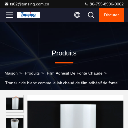
ts02@tunsing.com.cn
86-755-8996-0062
Discuter
Produits
Maison
>
Produits
>
Film Adhésif De Fonte Chaude
>
Translucide blanc comme le lait chaud de film adhésif de fonte de
SIÈGE POTENTIEL D'EXPLOSION de polyester pour le papier de
réservation