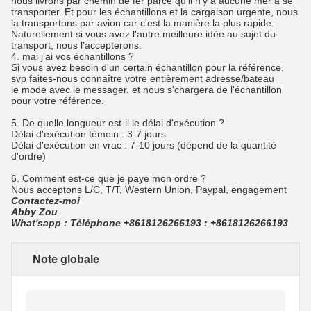
nous livrons par chemin de fer parce qu'il n'y a aucune mer à se
transporter. Et pour les échantillons et la cargaison urgente, nous
la transportons par avion car c'est la manière la plus rapide.
Naturellement si vous avez l'autre meilleure idée au sujet du
transport, nous l'accepterons.
4. mai j'ai vos échantillons ?
Si vous avez besoin d'un certain échantillon pour la référence,
svp faites-nous connaître votre entièrement adresse/bateau
le mode avec le messager, et nous s'chargera de l'échantillon
pour votre référence.
5. De quelle longueur est-il le délai d'exécution ?
Délai d'exécution témoin : 3-7 jours
Délai d'exécution en vrac : 7-10 jours (dépend de la quantité
d'ordre)
6. Comment est-ce que je paye mon ordre ?
Nous acceptons L/C, T/T, Western Union, Paypal, engagement
Contactez-moi
Abby Zou
What'sapp : Téléphone +8618126266193 : +8618126266193
Note globale