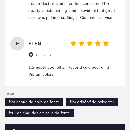
the product arrived in perfect condition. The
quality is outstanding, and it sevident that great
care was put into crafting it. Customer service
was friendly and efficient, ensuring a smooth and
enjoyable shopping experience.
E
ELEN
Utile (30)
1.Smooth peel-off 2- Hot and cold peel-off 3-
Vibrant colors
Tags:
film chaud de colle de fonte
film adhésif de polyester
feuilles chaudes de colle de fonte