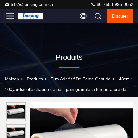
ts02@tunsing.com.cn
86-755-8996-0062
Discuter
Produits
Maison
>
Produits
>
Film Adhésif De Fonte Chaude
>
48cm *
100yards/colle chaude de petit pain granule la température de
fonctionnement 120°C - 150°C pour le nylon de collage