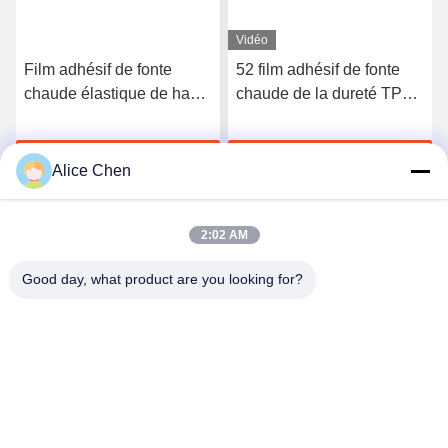
Vidéo
Film adhésif de fonte
52 film adhésif de fonte
chaude élastique de haute
chaude de la dureté TPU
qualité du polyuréthane
du rivage A pour les sous-
3412
vêtements sans couture
Discuter Maintenant
Discuter Maintenant
Alice Chen
2:02 AM
Good day, what product are you looking for?
Shenzhen Tunsing Plastic Products Co., Ltd.
ts02@tunsing.com.cn
86-755-8996-0062
Zone industrielle de Tunsing, village de no. 28 Xiatian, rue