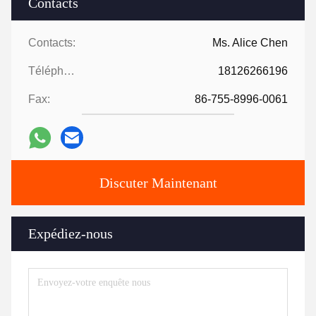
Contacts
Contacts:
Ms. Alice Chen
Téléphone:
18126266196
Fax:
86-755-8996-0061
Discuter Maintenant
Expédiez-nous