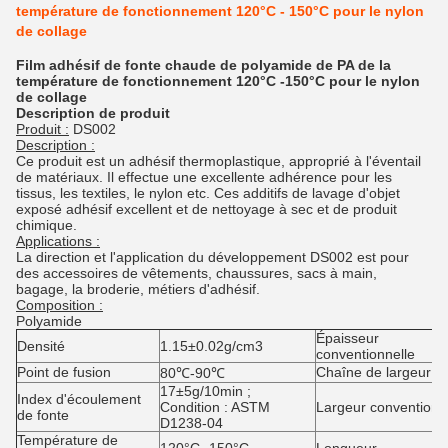
température de fonctionnement 120°C - 150°C pour le nylon
de collage
Film adhésif de fonte chaude de polyamide de PA de la
température de fonctionnement 120°C -150°C pour le nylon
de collage
Description de produit
Produit :
DS002
Description :
Ce produit est un adhésif thermoplastique, approprié à l'éventail
de matériaux. Il effectue une excellente adhérence pour les
tissus, les textiles, le nylon etc. Ces additifs de lavage d'objet
exposé adhésif excellent et de nettoyage à sec et de produit
chimique.
Applications :
La direction et l'application du développement DS002 est pour
des accessoires de vêtements, chaussures, sacs à main,
bagage, la broderie, métiers d'adhésif.
Composition :
Polyamide
Épaisseur
Densité
1.15±0.02g/cm3
conventionnelle
Point de fusion
Chaîne de largeur
80℃-90℃
17±5g/10min ;
Index d'écoulement
Condition : ASTM
Largeur conventionn
de fonte
D1238-04
Température de