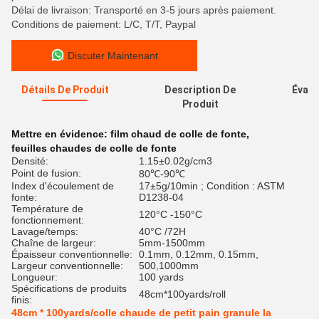
Délai de livraison: Transporté en 3-5 jours après paiement.
Conditions de paiement: L/C, T/T, Paypal
Discuter Maintenant
Détails De Produit
Description De
Évalu
Produit
Mettre en évidence:
film chaud de colle de fonte
,
feuilles chaudes de colle de fonte
Densité:
1.15±0.02g/cm3
Point de fusion:
80℃-90℃
Index d'écoulement de
17±5g/10min ; Condition : ASTM
fonte:
D1238-04
Température de
120°C -150°C
fonctionnement:
Lavage/temps:
40°C /72H
Chaîne de largeur:
5mm-1500mm
Épaisseur conventionnelle:
0.1mm, 0.12mm, 0.15mm,
Largeur conventionnelle:
500,1000mm
Longueur:
100 yards
Spécifications de produits
48cm*100yards/roll
finis:
48cm * 100yards/colle chaude de petit pain granule la