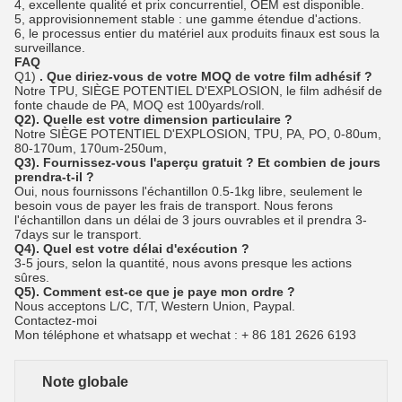
4, excellente qualité et prix concurrentiel, OEM est disponible.
5, approvisionnement stable : une gamme étendue d'actions.
6, le processus entier du matériel aux produits finaux est sous la
surveillance.
FAQ
Q1)
. Que diriez-vous de votre MOQ de votre film adhésif ?
Notre TPU, SIÈGE POTENTIEL D'EXPLOSION, le
film
adhésif de
fonte chaude
de
PA, MOQ est 100yards/roll.
Q2). Quelle est votre dimension particulaire ?
Notre SIÈGE POTENTIEL D'EXPLOSION, TPU, PA, PO, 0-80um,
80-170um, 170um-250um,
Q3). Fournissez-vous l'aperçu gratuit ? Et combien de jours
prendra-t-il ?
Oui, nous fournissons l'échantillon 0.5-1kg libre, seulement le
besoin vous de payer les frais de transport. Nous ferons
l'échantillon dans un délai de 3 jours ouvrables et il prendra 3-
7days sur le transport.
Q4). Quel est votre délai d'exécution ?
3-5 jours, selon la quantité, nous avons presque les actions
sûres.
Q5). Comment est-ce que je paye mon ordre ?
Nous acceptons L/C, T/T, Western Union, Paypal.
Contactez-moi
Mon téléphone et whatsapp et wechat : + 86 181 2626 6193
Note globale