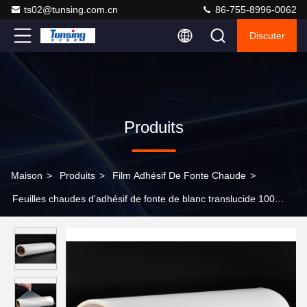
ts02@tunsing.com.cn
86-755-8996-0062
Discuter
Produits
Maison
>
Produits
>
Film Adhésif De Fonte Chaude
>
Feuilles chaudes d'adhésif de fonte de blanc translucide 100
yards/petit pain pour la liaison de tissu