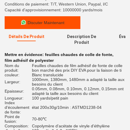
Conditions de paiement: T/T, Western Union, Paypal, l/C
Capacité d'approvisionnement: 10000000 yards/mois
Discuter Maintenant
Détails De Produit
Description De
Évalu
Produit
Mettre en évidence:
feuilles chaudes de colle de fonte
,
film adhésif de polyester
Nom du
Feuilles chaudes de film adhésif de fonte de colle
produit:
bon marché des prix DIY EVA pour la liaison de ti
couleur:
Blanc translucide
1000mm, 1380mm, 1480mm a adapté la taille aux
Largeur:
besoins du client
0.05mm, 0.08mm, 0.10mm, 0.12mm, 0.15mm ont
Epaisseur:
adapté la taille aux besoins du client
Longueur:
100 yards/petit pain
Index
d'écoulement
état 200±30g/10min : ASTMD1238-04
de fonte:
Point de
70-80℃
fusion:
Composition:
Copolymère d'acétate de vinyle d'éthylène