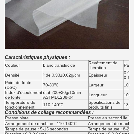
Caractéristiques physiques :
Revêtement de
Couleur
blanc translucide
Papie
libération
0.05
Densité
³ de 0.93±0.02g/cm
Épaisseur
0.1
Point de fonte
70-80℃
Largeur
1000
(DSC)
Index d'écoulement
état 200±30g/10min :
Longueur
100 
de fonte
ASTMD1238-04
Température de
Spécifications de
110-140℃
1380
fonctionnement
produits finis
Conditions de collage recommandées :
Presse plate
Presse en second lieu p
Arrangement de machine : 110-140℃
Arrangement de machin
Temps de pause : 5-15 secondes
Temps de pause : 8-25
Pression : 0.3-0.6mpa
Pression : 0.3-0.6mpa