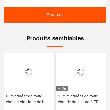
Envoyez
Produits semblables
Vidéo
Film adhésif de fonte
52 film adhésif de fonte
chaude élastique de haute
chaude de la dureté TPU
qualité du polyuréthane
du rivage A pour les sous-