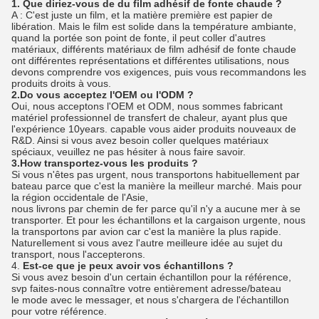
1. Que diriez-vous de du film adhésif de fonte chaude ?
A : C'est juste un film, et la matière première est papier de
libération. Mais le film est solide dans la température ambiante,
quand la portée son point de fonte, il peut coller d'autres
matériaux, différents matériaux de film adhésif de fonte chaude
ont différentes représentations et différentes utilisations, nous
devons comprendre vos exigences, puis vous recommandons les
produits droits à vous.
2.Do vous acceptez l'OEM ou l'ODM ?
Oui, nous acceptons l'OEM et ODM, nous sommes fabricant
matériel professionnel de transfert de chaleur, ayant plus que
l'expérience 10years. capable vous aider produits nouveaux de
R&D. Ainsi si vous avez besoin coller quelques matériaux
spéciaux, veuillez ne pas hésiter à nous faire savoir.
3.How transportez-vous les produits ?
Si vous n'êtes pas urgent, nous transportons habituellement par
bateau parce que c'est la manière la meilleur marché. Mais pour
la région occidentale de l'Asie,
nous livrons par chemin de fer parce qu'il n'y a aucune mer à se
transporter. Et pour les échantillons et la cargaison urgente, nous
la transportons par avion car c'est la manière la plus rapide.
Naturellement si vous avez l'autre meilleure idée au sujet du
transport, nous l'accepterons.
4.
Est-ce que je peux avoir vos échantillons ?
Si vous avez besoin d'un certain échantillon pour la référence,
svp faites-nous connaître votre entièrement adresse/bateau
le mode avec le messager, et nous s'chargera de l'échantillon
pour votre référence.