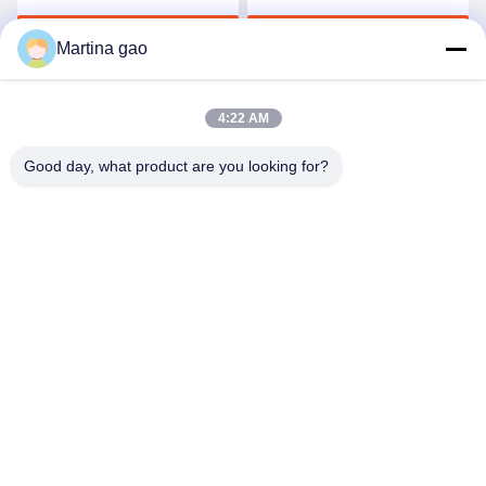
3412
vêtements sans couture
Discuter Maintenant
Discuter Maintenant
Martina gao
4:22 AM
Good day, what product are you looking for?
Shenzhen Tunsing Plastic Products Co., Ltd.
ts02@tunsing.com.cn
86-755-8996-0062
Zone industrielle de Tunsing, village de no. 28 Xiatian, rue
de Longtian, secteur de Pingshan, ville de Shenzhen,
province du Guangdong, Chine