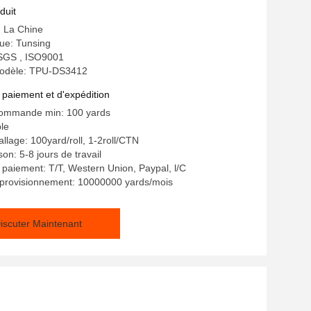
 de couture
duit
: La Chine
e: Tunsing
: SGS , ISO9001
odèle: TPU-DS3412
 paiement et d'expédition
commande min: 100 yards
ble
llage: 100yard/roll, 1-2roll/CTN
son: 5-8 jours de travail
 paiement: T/T, Western Union, Paypal, l/C
pprovisionnement: 10000000 yards/mois
iscuter Maintenant