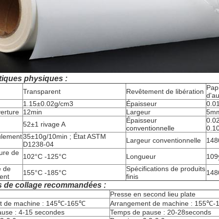
tiques physiques :
Papi
Transparent
Revêtement de libération
d'au
1.15±0.02g/cm3
Épaisseur
0.
erture
12min
Largeur
5m
Épaisseur
0.0
52±1 rivage A
conventionnelle
0.1
ulement
35±10g/10min ; État ASTM
Largeur conventionnelle
14
D1238-04
ure de
102°C -125°C
Longueur
109
e de
Spécifications de produits
155°C -185°C
148
ent
finis
s de collage recommandées :
Presse en second lieu plate
t de machine : 145℃-165℃
Arrangement de machine : 155℃
use : 4-15 secondes
Temps de pause : 20-28seconds