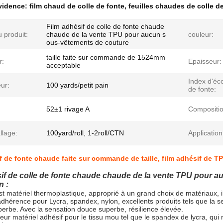
évidence:
film chaud de colle de fonte
,
feuilles chaudes de colle d
Film adhésif de colle de fonte chaude
 produit:
chaude de la vente TPU pour aucun s
couleur:
ous-vêtements de couture
taille faite sur commande de 1524mm
r:
Epaisseur:
acceptable
Index d'éc
ur:
100 yards/petit pain
de fonte:
:
52±1 rivage A
Compositio
llage:
100yard/roll, 1-2roll/CTN
Application
f de fonte chaude faite sur commande de taille, film adhésif de
if de colle de fonte chaude chaude de la vente TPU pour 
n :
t matériel thermoplastique, approprié à un grand choix de matériaux, il p
 adhérence pour Lycra, spandex, nylon, excellents produits tels que la 
perbe. Avec la sensation douce superbe, résilience élevée.
leur matériel adhésif pour le tissu mou tel que le spandex de lycra, qui 