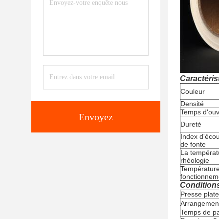
Caractéris
Couleur
Densité
Temps d'ouv
Envoyez
Dureté
Index d'éco
de fonte
La températ
rhéologie
Températur
fonctionnem
Condition
Presse plate
Arrangemen
Temps de pa