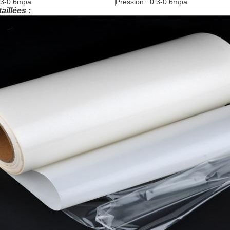
0.3-0.6mpa
Pression : 0.3-0.6mpa
aillées :