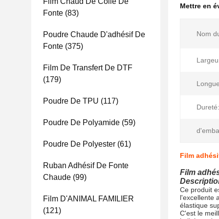
Film Chaud De Colle De
Mettre en 
Fonte
(83)
Nom du
Poudre Chaude D'adhésif De
Fonte
(375)
Largeu
Film De Transfert De DTF
(179)
Longue
Poudre De TPU
(117)
Dureté
Poudre De Polyamide
(59)
d'emba
Poudre De Polyester
(61)
Film adhési
Ruban Adhésif De Fonte
Film adhés
Chaude
(99)
Descriptio
Ce produit es
l'excellente
Film D'ANIMAL FAMILIER
élastique su
(121)
C'est le meil