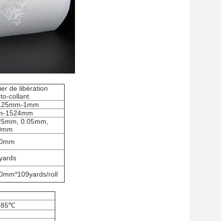
er de libération
to-collant
0125mm-1mm
m-1524mm
25mm, 0.05mm,
0mm
80mm
yards
0mm*109yards/roll
-185℃