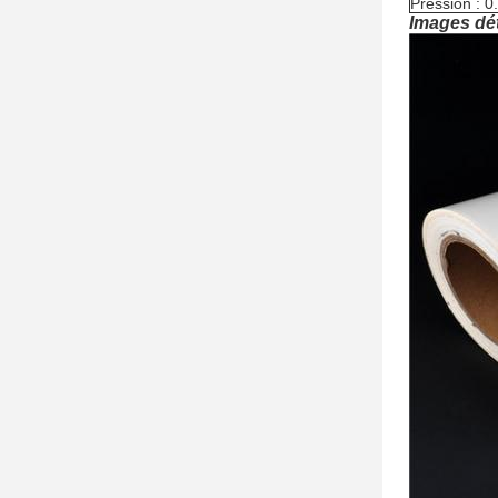
Pression : 
Images dét