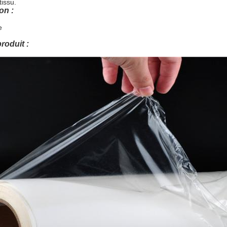
tissu.
on :
e
roduit :