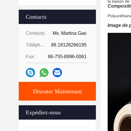
la liaison de 
Compositi
Contacts
Polyuréthan
Image de p
Contacts:
Ms. Martina Gao
Téléphone:
86 18126266195
Fax:
86-755-8996-0061
Discuter Maintenant
Expédiez-nous