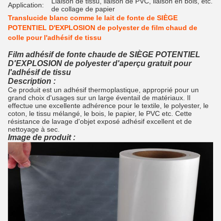
Liaison de tissu, liaison de PVC, liaison en bois, etc.
Application:
de collage de papier
Translucide blanc comme le lait de fonte de SIÈGE
POTENTIEL D'EXPLOSION de polyester de film chaud de
colle pour l'adhésif de tissu
Film adhésif de fonte chaude de SIÈGE POTENTIEL
D'EXPLOSION de polyester d'aperçu gratuit pour
l'adhésif de tissu
Description :
Ce produit est un adhésif thermoplastique, approprié pour un
grand choix d'usages sur un large éventail de matériaux. Il
effectue une excellente adhérence pour le textile, le polyester, le
coton, le tissu mélangé, le bois, le papier, le PVC etc. Cette
résistance de lavage d'objet exposé adhésif excellent et de
nettoyage à sec.
Image de produit :