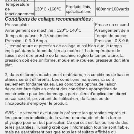
Température
Produits finis,
de
130°C -160°C
480mm*100yards/rol
spécifications
fonctionnement
Conditions de collage recommandées
:
Presse plate
Presse en second lie
Arrangement de machine : 120℃-140℃
Arrangement de ma
Temps de pause : 5-15 secondes
Temps de pause : 8
Pression : 0.3-0.6mpa
Pression : 0.3-0.6m
1, température et pression de collage aussi bien que le temps
impliqué dans la force du film au matériel. La température de
liaison doit être proche de la machine réglée la température, la
pression doit être uniforme, moule et le rouleau presseur doit être
plat.
2, dans différents machines et matériaux, les conditions de liaison
utilisés seront différents. Les conditions marquées ici sont
seulement fondamentales. Les conditions optima de liaison
devraient être faits en créant des conditions appropriées de
construction pour les dommages particuliers d'application, direct
ou consécutif, provenant de l'utilisation, de l'abus ou de
l'incapacité d'employer le produit.
AVIS : Le vendeur exclut par la présente les garanties exprès et
les garanties implicites de la valeur marchande et de la forme
physique pour un but particulier. Ce qui suit est fait au lieu de des
telles garanties. Tunsing croit que l'information fournie sont fiable,
mais ne garantissent pas que tous les résultats affichés ou