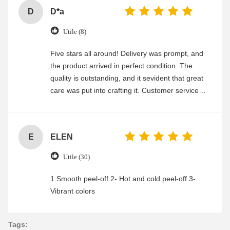
D
D*a
Utile (8)
Five stars all around! Delivery was prompt, and
the product arrived in perfect condition. The
quality is outstanding, and it sevident that great
care was put into crafting it. Customer service
was friendly and efficient, ensuring a smooth and
enjoyable shopping experience.
E
ELEN
Utile (30)
1.Smooth peel-off 2- Hot and cold peel-off 3-
Vibrant colors
Tags: