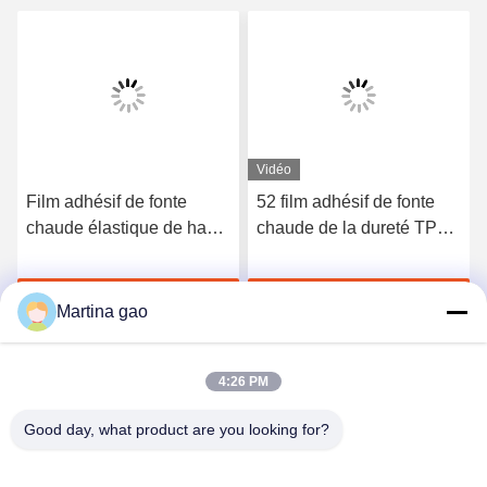
Vidéo
Film adhésif de fonte
52 film adhésif de fonte
chaude élastique de haute
chaude de la dureté TPU
qualité du polyuréthane
du rivage A pour les sous-
3412
vêtements sans couture
Discuter Maintenant
Discuter Maintenant
Martina gao
4:26 PM
Good day, what product are you looking for?
Shenzhen Tunsing Plastic Products Co., Ltd.