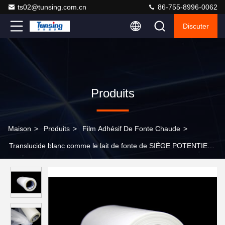
ts02@tunsing.com.cn
86-755-8996-0062
Discuter
Produits
Maison
>
Produits
>
Film Adhésif De Fonte Chaude
>
Translucide blanc comme le lait de fonte de SIÈGE POTENTIEL
D'EXPLOSION de polyester de film chaud de colle pour l'adhésif
de tissu