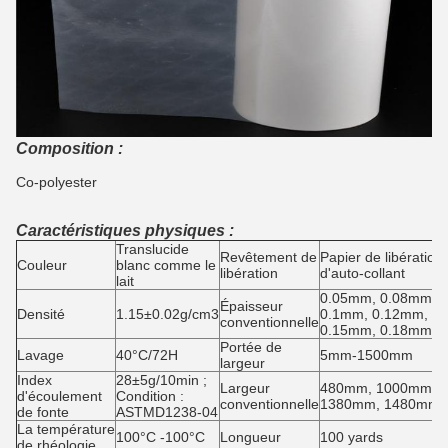
Composition :
Co-polyester
Caractéristiques physiques :
Translucide
Revêtement de
Papier de libération
Couleur
blanc comme le
libération
d'auto-collant
lait
0.05mm, 0.08mm,
Épaisseur
Densité
1.15±0.02g/cm3
0.1mm, 0.12mm,
conventionnelle
0.15mm, 0.18mm
Portée de
Lavage
40°C/72H
5mm-1500mm
largeur
Index
28±5g/10min ;
Largeur
480mm, 1000mm,
d'écoulement
Condition :
conventionnelle
1380mm, 1480mm
de fonte
ASTMD1238-04
La température
100°C -100°C
Longueur
100 yards
de rhéologie