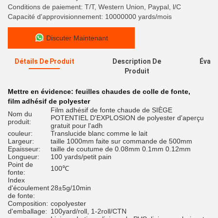
Conditions de paiement: T/T, Western Union, Paypal, l/C
Capacité d'approvisionnement: 10000000 yards/mois
Discuter Maintenant
Détails De Produit
Description De
Évalu
Produit
Mettre en évidence:
feuilles chaudes de colle de fonte
,
film adhésif de polyester
Film adhésif de fonte chaude de SIÈGE
Nom du
POTENTIEL D'EXPLOSION de polyester d'aperçu
produit:
gratuit pour l'adh
couleur:
Translucide blanc comme le lait
Largeur:
taille 1000mm faite sur commande de 500mm
Epaisseur:
taille de coutume de 0.08mm 0.1mm 0.12mm
Longueur:
100 yards/petit pain
Point de
100℃
fonte:
Index
d'écoulement
28±5g/10min
de fonte:
Composition:
copolyester
d'emballage:
100yard/roll, 1-2roll/CTN