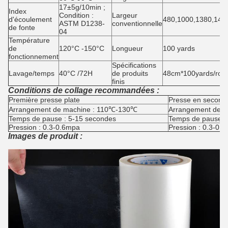
17±5g/10min ;
Index
Condition :
Largeur
d'écoulement
480,1000,1380,14
ASTM D1238-
conventionnelle
de fonte
04
Température
de
120°C -150°C
Longueur
100 yards
fonctionnement
Spécifications
Lavage/temps
40°C /72H
de produits
48cm*100yards/roll
finis
Conditions de collage recommandées :
Première presse plate
Presse en second l
Arrangement de machine : 110℃-130℃
Arrangement de 
Temps de pause : 5-15 secondes
Temps de pause :
Pression : 0.3-0.6mpa
Pression : 0.3-0.
Images de produit :