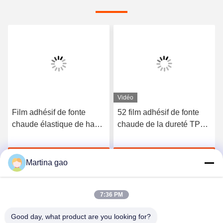
Vidéo
Film adhésif de fonte
52 film adhésif de fonte
chaude élastique de haute
chaude de la dureté TPU
qualité du polyuréthane
du rivage A pour les sous-
3412
vêtements sans couture
Discuter Maintenant
Discuter Maintenant
Martina gao
7:36 PM
Good day, what product are you looking for?