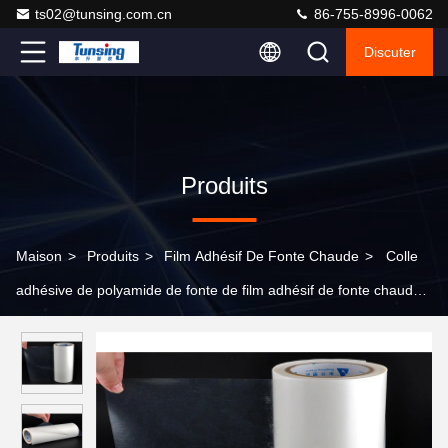
ts02@tunsing.com.cn
86-755-8996-0062
Discuter
Produits
Maison
>
Produits
>
Film Adhésif De Fonte Chaude
>
Colle
adhésive de polyamide de fonte de film adhésif de fonte chaude
en nylon chaude lavable de PA pour le tissu