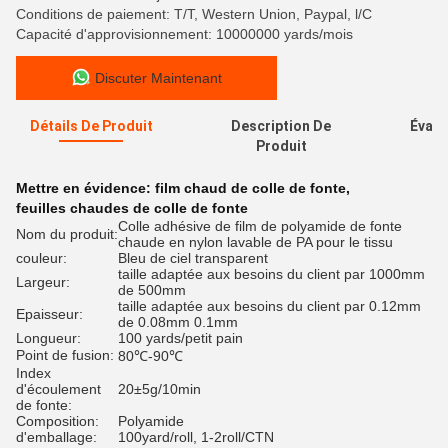
Conditions de paiement: T/T, Western Union, Paypal, l/C
Capacité d'approvisionnement: 10000000 yards/mois
Discuter Maintenant
Détails De Produit
Description De
Évalu
Produit
Mettre en évidence:
film chaud de colle de fonte
,
feuilles chaudes de colle de fonte
Colle adhésive de film de polyamide de fonte
Nom du produit:
chaude en nylon lavable de PA pour le tissu
couleur:
Bleu de ciel transparent
taille adaptée aux besoins du client par 1000mm
Largeur:
de 500mm
taille adaptée aux besoins du client par 0.12mm
Epaisseur:
de 0.08mm 0.1mm
Longueur:
100 yards/petit pain
Point de fusion:
80℃-90℃
Index
d'écoulement
20±5g/10min
de fonte:
Composition:
Polyamide
d'emballage:
100yard/roll, 1-2roll/CTN