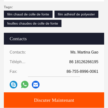
Tags:
film chaud de colle de fonte
film adhésif de polyester
feuilles chaudes de colle de fonte
Contacts
Contacts:
Ms. Martina Gao
Téléphone:
86 18126266195
Fax:
86-755-8996-0061
Discuter Maintenant