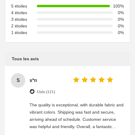
5 étoiles
100%
4 étoiles
0%
3 étoiles
0%
2 étoiles
0%
1 étoiles
0%
Tous les avis
S
s*n
Utile (121)
The quality is exceptional, with durable fabric and
vibrant colors. Shipping was fast and secure,
arriving ahead of schedule. Customer service
was helpful and friendly. Overall, a fantastic
experience