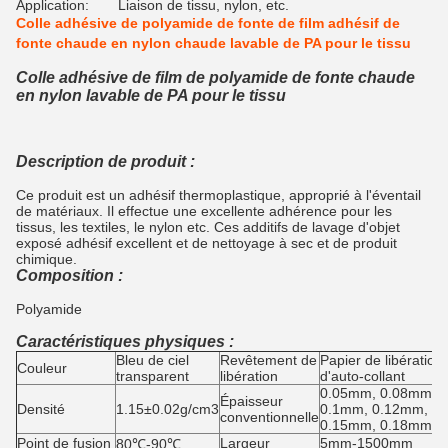
Application:
Liaison de tissu, nylon, etc.
Colle adhésive de polyamide de fonte de film adhésif de
fonte chaude en nylon chaude lavable de PA pour le tissu
Colle adhésive de film de polyamide de fonte chaude
en nylon lavable de PA pour le tissu
Description de produit :
Ce produit est un adhésif thermoplastique, approprié à l'éventail
de matériaux. Il effectue une excellente adhérence pour les
tissus, les textiles, le nylon etc. Ces additifs de lavage d'objet
exposé adhésif excellent et de nettoyage à sec et de produit
chimique.
Composition :
Polyamide
Caractéristiques physiques :
Bleu de ciel
Revêtement de
Papier de libération
Couleur
transparent
libération
d'auto-collant
0.05mm, 0.08mm,
Épaisseur
Densité
1.15±0.02g/cm3
0.1mm, 0.12mm,
conventionnelle
0.15mm, 0.18mm
Point de fusion
Largeur
5mm-1500mm
80℃-90℃