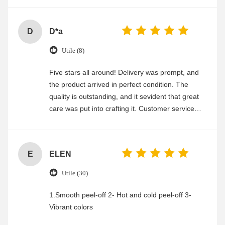
D
D*a
Utile (8)
Five stars all around! Delivery was prompt, and
the product arrived in perfect condition. The
quality is outstanding, and it sevident that great
care was put into crafting it. Customer service
was friendly and efficient, ensuring a smooth and
enjoyable shopping experience.
E
ELEN
Utile (30)
1.Smooth peel-off 2- Hot and cold peel-off 3-
Vibrant colors