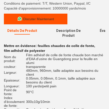
Conditions de paiement: T/T, Western Union, Paypal, l/C
Capacité d'approvisionnement: 10000000 yards/mois
Discuter Maintenant
Détails De Produit
Description De
Évalu
Produit
Mettre en évidence:
feuilles chaudes de colle de fonte
,
film adhésif de polyester
Film adhésif de colle de fonte chaude bon marché
Nom du
d'EAA d'usine de Guangdong pour la feuille en
produit:
alumi
couleur:
transparente
480mm, 960mm, taille adaptée aux besoins du
Largeur:
client
0.05mm, 0.08mm, 0.1mm, taille adaptée aux
Epaisseur:
besoins du client
Longueur:
100 yards/petit pain
Point de
90°C
fonte:
Index
d'écoulement
300±10g/10min
de fonte: