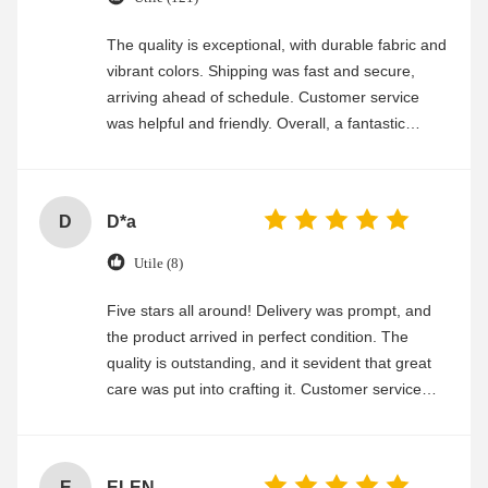
The quality is exceptional, with durable fabric and
vibrant colors. Shipping was fast and secure,
arriving ahead of schedule. Customer service
was helpful and friendly. Overall, a fantastic
experience
D
D*a
Utile (8)
Five stars all around! Delivery was prompt, and
the product arrived in perfect condition. The
quality is outstanding, and it sevident that great
care was put into crafting it. Customer service
was friendly and efficient, ensuring a smooth and
enjoyable shopping experience.
E
ELEN