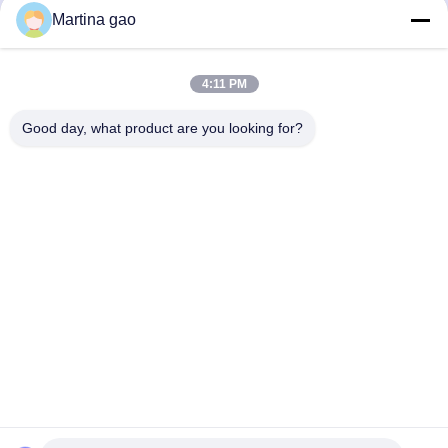
Discuter Maintenant
Discuter Maintenant
Martina gao
4:11 PM
Good day, what product are you looking for?
Shenzhen Tunsing Plastic Products Co., Ltd.
ts02@tunsing.com.cn
86-755-8996-0062
Zone industrielle de Tunsing, village de no. 28 Xiatian, rue
de Longtian, secteur de Pingshan, ville de Shenzhen,
province du Guangdong, Chine
Bonne qualité de la Chine Film adhésif de fonte chaude
Fournisseur. © de Copyright 2018-2026 Shenzhen Tunsing