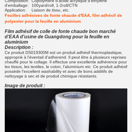
Composition:
Copolymère d'acide acrylique d'éthylène
d'emballage:
100yard/roll, 1-2roll/CTN
Application:
Liaison de tissu, etc.
Feuilles adhésives de fonte chaude d'EAA, film adhésif de
polyester pour la feuille en aluminium
Film adhésif de colle de fonte chaude bon marché
d'EAA d'usine de Guangdong pour la feuille en
aluminium
Description :
Ce produit DS019300M est un produit adhésif thermoplastique,
approprié à l'éventail d'adherend. Il peut être à plusieurs reprises
chauffé pour le collage. Il effectue une excellente adhérence pour
les tissus, les textiles, le coton, l'aluminium etc. Ce produit adhésif
possède l'excellent washability et avec de bons additifs de
nettoyage à sec et de produit chimique résistants.
Image de produit :