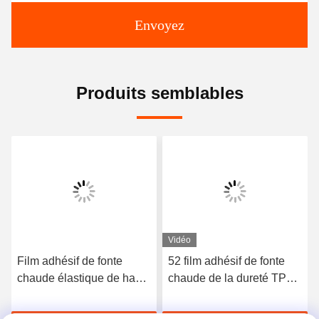
Envoyez
Produits semblables
Vidéo
Film adhésif de fonte
52 film adhésif de fonte
chaude élastique de haute
chaude de la dureté TPU
qualité du polyuréthane
du rivage A pour les sous-
3412
vêtements sans couture