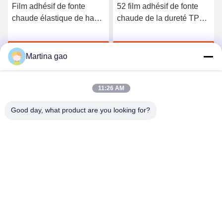
Film adhésif de fonte
52 film adhésif de fonte
chaude élastique de haute
chaude de la dureté TPU
qualité du polyuréthane
du rivage A pour les sous-
3412
vêtements sans couture
Discuter Maintenant
Discuter Maintenant
Martina gao
11:26 AM
Good day, what product are you looking for?
Shenzhen Tunsing Plastic Products Co., Ltd.
ts02@tunsing.com.cn
86-755-8996-0062
Zone industrielle de Tunsing, village de no. 28 Xiatian, rue
de Longtian, secteur de Pingshan, ville de Shenzhen,
province du Guangdong, Chine