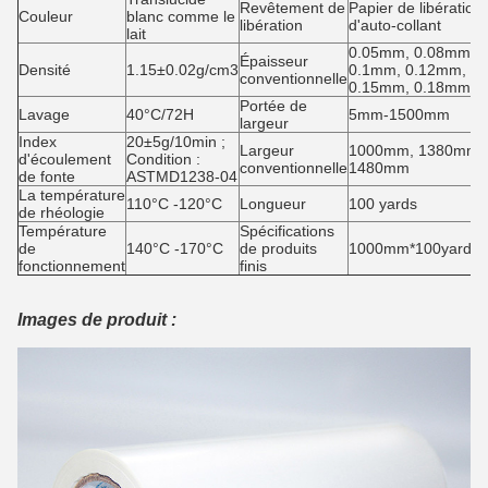
Revêtement de
Papier de libération
Couleur
blanc comme le
libération
d'auto-collant
lait
0.05mm, 0.08mm,
Épaisseur
Densité
1.15±0.02g/cm3
0.1mm, 0.12mm,
conventionnelle
0.15mm, 0.18mm
Portée de
Lavage
40°C/72H
5mm-1500mm
largeur
Index
20±5g/10min ;
Largeur
1000mm, 1380mm,
d'écoulement
Condition :
conventionnelle
1480mm
de fonte
ASTMD1238-04
La température
110°C -120°C
Longueur
100 yards
de rhéologie
Température
Spécifications
de
140°C -170°C
de produits
1000mm*100yards/r
fonctionnement
finis
Images de produit :