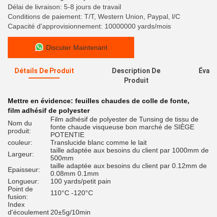
Délai de livraison: 5-8 jours de travail
Conditions de paiement: T/T, Western Union, Paypal, l/C
Capacité d'approvisionnement: 10000000 yards/mois
Discuter Maintenant
Détails De Produit
Description De
Évalu
Produit
Mettre en évidence:
feuilles chaudes de colle de fonte
,
film adhésif de polyester
Film adhésif de polyester de Tunsing de tissu de
Nom du
fonte chaude visqueuse bon marché de SIÈGE
produit:
POTENTIE
couleur:
Translucide blanc comme le lait
taille adaptée aux besoins du client par 1000mm de
Largeur:
500mm
taille adaptée aux besoins du client par 0.12mm de
Epaisseur:
0.08mm 0.1mm
Longueur:
100 yards/petit pain
Point de
110°C -120°C
fusion:
Index
d'écoulement
20±5g/10min