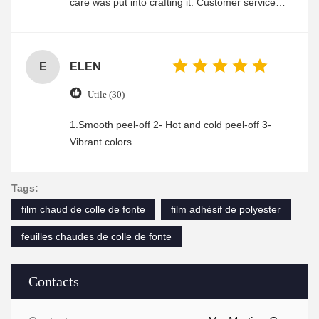
care was put into crafting it. Customer service
was friendly and efficient, ensuring a smooth and
enjoyable shopping experience.
E
ELEN
Utile (30)
1.Smooth peel-off 2- Hot and cold peel-off 3-
Vibrant colors
Tags:
film chaud de colle de fonte
film adhésif de polyester
feuilles chaudes de colle de fonte
Contacts