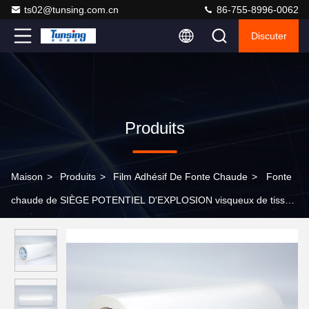
ts02@tunsing.com.cn
86-755-8996-0062
Discuter
Produits
Maison
>
Produits
>
Film Adhésif De Fonte Chaude
>
Fonte
chaude de SIÈGE POTENTIEL D'EXPLOSION visqueux de tissu
de polyester de film adhésif de tissu de textile 100 yards/petit
pain