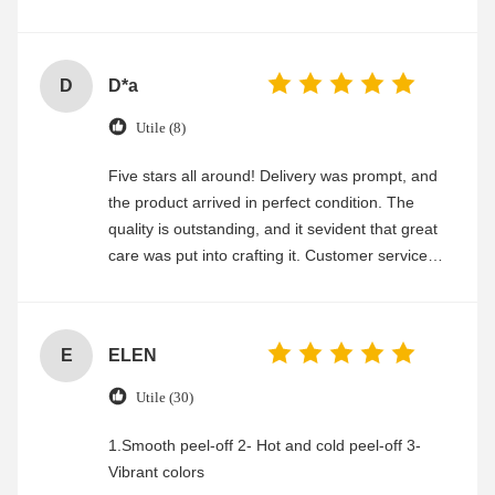
experience
D
D*a
Utile (8)
Five stars all around! Delivery was prompt, and
the product arrived in perfect condition. The
quality is outstanding, and it sevident that great
care was put into crafting it. Customer service
was friendly and efficient, ensuring a smooth and
enjoyable shopping experience.
E
ELEN
Utile (30)
1.Smooth peel-off 2- Hot and cold peel-off 3-
Vibrant colors