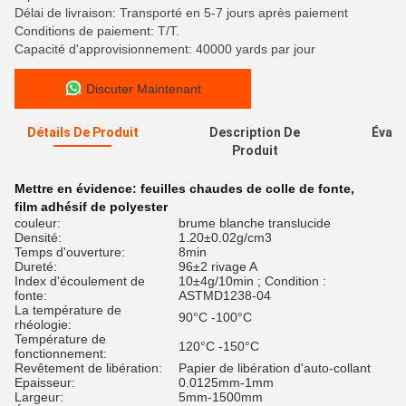
Délai de livraison: Transporté en 5-7 jours après paiement
Conditions de paiement: T/T.
Capacité d'approvisionnement: 40000 yards par jour
Discuter Maintenant
Détails De Produit
Description De
Évalu
Produit
Mettre en évidence:
feuilles chaudes de colle de fonte
,
film adhésif de polyester
couleur:
brume blanche translucide
Densité:
1.20±0.02g/cm3
Temps d'ouverture:
8min
Dureté:
96±2 rivage A
Index d'écoulement de
10±4g/10min ; Condition :
fonte:
ASTMD1238-04
La température de
90°C -100°C
rhéologie:
Température de
120°C -150°C
fonctionnement:
Revêtement de libération:
Papier de libération d'auto-collant
Epaisseur:
0.0125mm-1mm
Largeur:
5mm-1500mm