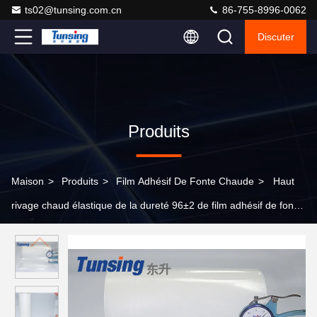
ts02@tunsing.com.cn
86-755-8996-0062
Discuter
Produits
Maison
>
Produits
>
Film Adhésif De Fonte Chaude
>
Haut
rivage chaud élastique de la dureté 96±2 de film adhésif de fonte
un Bemis semblable 3218