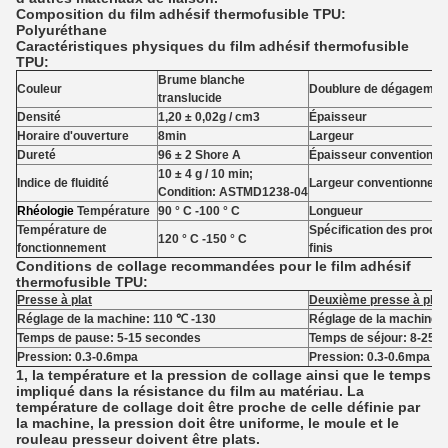
Composition du film adhésif thermofusible TPU:
Polyuréthane
Caractéristiques physiques du film adhésif thermofusible
TPU:
Brume blanche
Couleur
Doublure de dégagemen
translucide
Densité
1,20 ± 0,02g / cm3
Épaisseur
Horaire d'ouverture
8min
Largeur
Dureté
96 ± 2 Shore A
Épaisseur conventionnel
10 ± 4 g / 10 min;
Indice de fluidité
Largeur conventionnelle
Condition: ASTMD1238-04
Rhéologie
Température
90 ° C -100 ° C
Longueur
Température de
Spécification des produi
120 ° C -150 ° C
fonctionnement
finis
Conditions de collage recommandées pour le film adhésif
thermofusible TPU:
Presse à plat
Deuxième presse à plat
Réglage de la machine: 110 ℃ -130
Réglage de la machine:
Temps de pause: 5-15 secondes
Temps de séjour: 8-25 
Pression: 0.3-0.6mpa
Pression: 0.3-0.6mpa
1, la température et la pression de collage ainsi que le temps
impliqué dans la résistance du film au matériau.
La
température de collage doit être proche de celle définie par
la machine, la pression doit être uniforme, le moule et le
rouleau presseur doivent être plats.