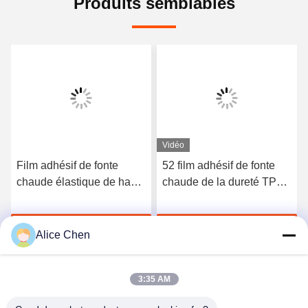
Produits semblables
Vidéo
Film adhésif de fonte
52 film adhésif de fonte
chaude élastique de haute
chaude de la dureté TPU
qualité du polyuréthane
du rivage A pour les sous-
3412
vêtements sans couture
Discuter Maintenant
Discuter Maintenant
Alice Chen
3:35 AM