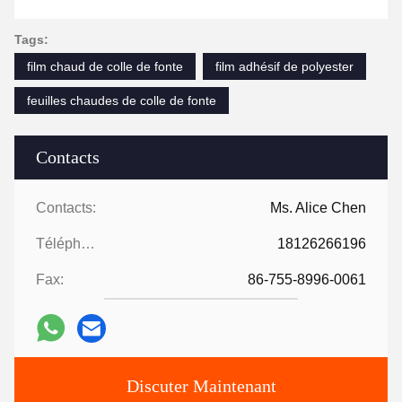
Tags:
film chaud de colle de fonte
film adhésif de polyester
feuilles chaudes de colle de fonte
Contacts
Contacts:
Ms. Alice Chen
Téléphone:
18126266196
Fax:
86-755-8996-0061
Discuter Maintenant