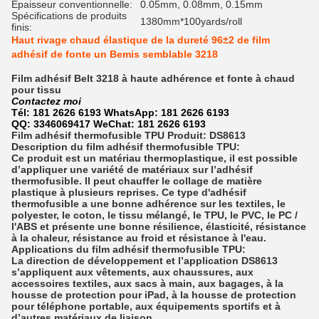
Épaisseur conventionnelle:
0.05mm, 0.08mm, 0.15mm
Spécifications de produits
1380mm*100yards/roll
finis:
Haut rivage chaud élastique de la dureté 96±2 de film
adhésif de fonte un Bemis semblable 3218
Film adhésif Belt 3218 à haute adhérence et fonte à chaud
pour tissu
Contactez moi
Tél: 181 2626 6193 WhatsApp: 181 2626 6193
QQ: 3346069417 WeChat: 181 2626 6193
Film adhésif thermofusible TPU Produit: DS8613
Description du film adhésif thermofusible TPU:
Ce produit est un matériau thermoplastique, il est possible
d’appliquer une variété de matériaux sur l’adhésif
thermofusible. Il peut chauffer le collage de matière
plastique à plusieurs reprises.
Ce type d'adhésif
thermofusible a une bonne adhérence sur les textiles, le
polyester, le coton, le tissu mélangé, le TPU, le PVC, le PC /
l'ABS et présente une bonne résilience, élasticité, résistance
à la chaleur, résistance au froid et résistance à l'eau.
Applications du film adhésif thermofusible TPU:
La direction de développement et l’application DS8613
s’appliquent aux vêtements, aux chaussures, aux
accessoires textiles, aux sacs à main, aux bagages, à la
housse de protection pour iPad, à la housse de protection
pour téléphone portable, aux équipements sportifs et à
d’autres matériaux de liaison.