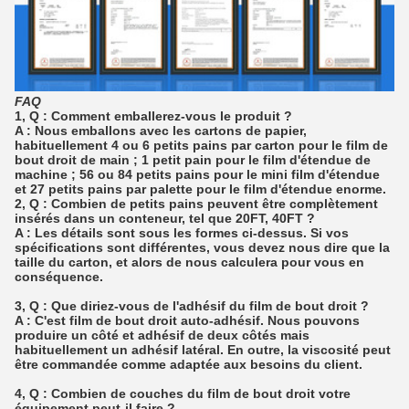
FAQ
1, Q : Comment emballerez-vous le produit ?
A : Nous emballons avec les cartons de papier,
habituellement 4 ou 6 petits pains par carton pour le film de
bout droit de main ; 1 petit pain pour le film d'étendue de
machine ; 56 ou 84 petits pains pour le mini film d'étendue
et 27 petits pains par palette pour le film d'étendue enorme.
2, Q : Combien de petits pains peuvent être complètement
insérés dans un conteneur, tel que 20FT, 40FT ?
A : Les détails sont sous les formes ci-dessus. Si vos
spécifications sont différentes, vous devez nous dire que la
taille du carton, et alors de nous calculera pour vous en
conséquence.
3, Q : Que diriez-vous de l'adhésif du film de bout droit ?
A : C'est film de bout droit auto-adhésif. Nous pouvons
produire un côté et adhésif de deux côtés mais
habituellement un adhésif latéral. En outre, la viscosité peut
être commandée comme adaptée aux besoins du client.
4, Q : Combien de couches du film de bout droit votre
équipement peut-il faire ?