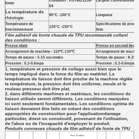
Condition : ASTMD1238-
Largeur conventionnelle
fonte
04
La température de
90°C -100°C
Longueur
rhéologie
Température de
Spécifications de produi
120°C -150°C
fonctionnement
finis
Film adhésif de fonte chaude de TPU recommandé collant
des conditions :
Presse plate
Presse en second lieu p
Arrangement de machine : 110℃-130℃
Arrangement de machin
Temps de pause : 5-15 secondes
Temps de pause : 8-25
Pression : 0.3-0.6mpa
Pression : 0.3-0.6mpa
1, température et pression de collage aussi bien que le
temps impliqué dans la force du film au matériel. La
température de liaison doit être proche de la machine réglée
la température, la pression doit être uniforme, moule et le
rouleau presseur doit être plat.
2, dans différents machines et matériaux, les conditions de
liaison utilisés seront différents. Les conditions marquées
ici sont seulement fondamentales. Les conditions optima de
liaison devraient être faits en créant des conditions
appropriées de construction pour l'applicationdamage
particulier, direct ou consécutif, provenant de l'utilisation,
de l'abus ou de l'incapacité d'employer le produit.
Produits connexes chauds de film adhésif de fonte de TPU