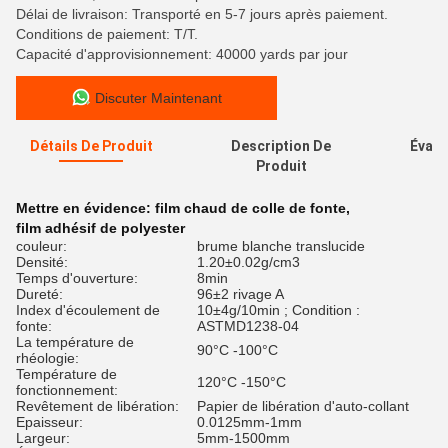
Délai de livraison: Transporté en 5-7 jours après paiement.
Conditions de paiement: T/T.
Capacité d'approvisionnement: 40000 yards par jour
Discuter Maintenant
Détails De Produit
Description De
Évalu
Produit
Mettre en évidence:
film chaud de colle de fonte
,
film adhésif de polyester
couleur:
brume blanche translucide
Densité:
1.20±0.02g/cm3
Temps d'ouverture:
8min
Dureté:
96±2 rivage A
Index d'écoulement de
10±4g/10min ; Condition :
fonte:
ASTMD1238-04
La température de
90°C -100°C
rhéologie:
Température de
120°C -150°C
fonctionnement:
Revêtement de libération:
Papier de libération d'auto-collant
Epaisseur:
0.0125mm-1mm
Largeur:
5mm-1500mm