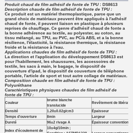
Produit chaud de film adhésif de fonte de TPU
: DS8613
Description chaude de film adhésif de fonte de TPU :
Ce produit est un matériel thermoplastique, parce que un
grand choix de matériaux peuvent être appliqués à l'adhésif
chaud de fonte, il peuvent liaison en plastique à plusieurs
reprises de chauffage. Ce genre d'adhésif chaud de fonte a
la bonne adhérence au textile, au polyester, au coton, au
tissu mélangé, au TPU, au PVC, au PC/à ABS, et a la bonne
résilience, l'élasticité, la résistance thermique, la résistance
froide et la résistance à l'eau.
Applications chaudes de film adhésif de fonte de TPU :
La direction et l'application du développement DS8613 est
pour l'habillement, les chaussures, les accessoires de
textile, les sacs à main, le bagage, le dispositif de
couverture d'ipad, le dispositif de couverture de téléphone
portable, l'article de sport et tout autre collage de matériaux.
Composition chaude en film adhésif de fonte de TPU :
Polyuréthane
Caractéristiques physiques chaudes de film adhésif de
fonte de TPU :
brume blanche
Couleur
Revêtement de libératio
translucide
Densité
1.20±0.02g/cm3
Épaisseur
Temps d'ouverture
8min
Largeur
Dureté
96±2 rivage A
Épaisseur conventionnel
10±4g/10min ;
Index d'écoulement de