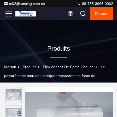
ts02@tunsing.com.cn
86-755-8996-0062
Discuter
Produits
Maison
>
Produits
>
Film Adhésif De Fonte Chaude
>
Le
polyuréthane mou en plastique transparent de fonte de
l'épaisseur 0.08mm de film chaud de colle pour l'aucun cousent
la liaison