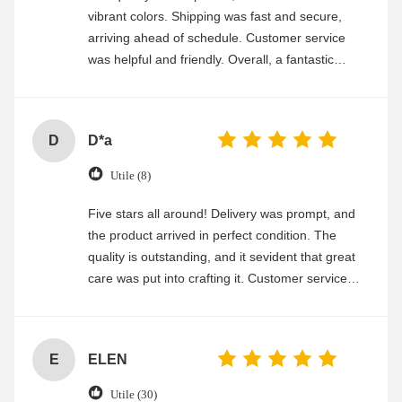
vibrant colors. Shipping was fast and secure,
arriving ahead of schedule. Customer service
was helpful and friendly. Overall, a fantastic
experience
D
D*a
Utile (8)
Five stars all around! Delivery was prompt, and
the product arrived in perfect condition. The
quality is outstanding, and it sevident that great
care was put into crafting it. Customer service
was friendly and efficient, ensuring a smooth and
enjoyable shopping experience.
E
ELEN
Utile (30)