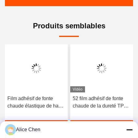
Produits semblables
Vidéo
Film adhésif de fonte
52 film adhésif de fonte
chaude élastique de haute
chaude de la dureté TPU
qualité du polyuréthane
du rivage A pour les sous-
3412
vêtements sans couture
Discuter Maintenant
Discuter Maintenant
Alice Chen