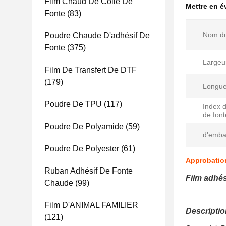
Film Chaud De Colle De
Mettre en 
Fonte
(83)
Nom du
Poudre Chaude D'adhésif De
Fonte
(375)
Largeu
Film De Transfert De DTF
(179)
Longue
Poudre De TPU
(117)
Index 
de font
Poudre De Polyamide
(59)
d'emba
Poudre De Polyester
(61)
Approbation
Ruban Adhésif De Fonte
Film adhés
Chaude
(99)
Film D'ANIMAL FAMILIER
Descriptio
(121)