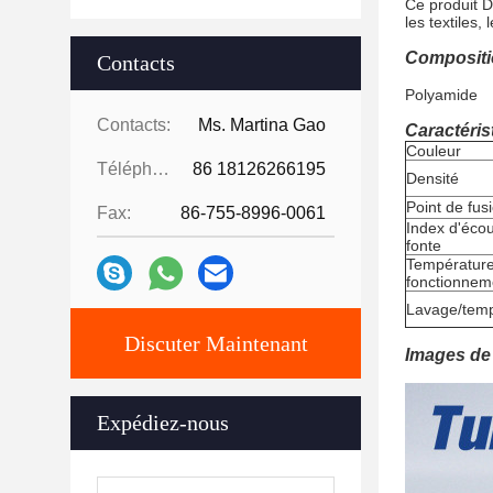
Ce produit D
les textiles,
Compositi
Contacts
Polyamide
Contacts:
Ms. Martina Gao
Caractéris
Couleur
Téléphone:
86 18126266195
Densité
Point de fus
Fax:
86-755-8996-0061
Index d'éco
fonte
Températur
fonctionnem
Lavage/tem
Discuter Maintenant
Images de 
Expédiez-nous