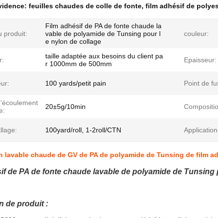
évidence:
feuilles chaudes de colle de fonte
,
film adhésif de polyes
Film adhésif de PA de fonte chaude la
 produit:
vable de polyamide de Tunsing pour l
couleur:
e nylon de collage
taille adaptée aux besoins du client pa
r:
Epaisseur:
r 1000mm de 500mm
ur:
100 yards/petit pain
Point de fu
d'écoulement
20±5g/10min
Compositio
e:
llage:
100yard/roll, 1-2roll/CTN
Application
 lavable chaude de GV de PA de polyamide de Tunsing de film adh
if de PA de fonte chaude lavable de polyamide de Tunsing 
n de produit :