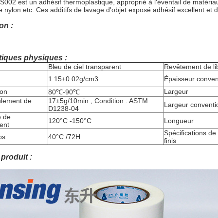
S002 est un adhésif thermoplastique, approprié à l'éventail de matériau
 le nylon etc. Ces additifs de lavage d'objet exposé adhésif excellent et
on :
tiques physiques :
Bleu de ciel transparent
Revêtement de li
1.15±0.02g/cm3
Épaisseur conven
ion
Largeur
80℃-90℃
ulement de
17±5g/10min ; Condition : ASTM
Largeur conventi
D1238-04
e de
120°C -150°C
Longueur
ent
Spécifications de
ps
40°C /72H
finis
produit :