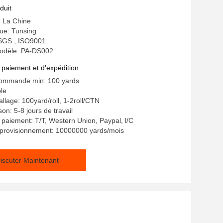
 nylon
duit
: La Chine
e: Tunsing
: SGS , ISO9001
odèle: PA-DS002
 paiement et d'expédition
commande min: 100 yards
ble
llage: 100yard/roll, 1-2roll/CTN
son: 5-8 jours de travail
 paiement: T/T, Western Union, Paypal, l/C
pprovisionnement: 10000000 yards/mois
iscuter Maintenant