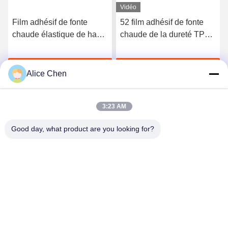
Vidéo
Film adhésif de fonte
52 film adhésif de fonte
chaude élastique de haute
chaude de la dureté TPU
qualité du polyuréthane
du rivage A pour les sous-
3412
vêtements sans couture
Discuter Maintenant
Discuter Maintenant
Alice Chen
3:23 AM
Good day, what product are you looking for?
Shenzhen Tunsing Plastic Products Co., Ltd.
ts02@tunsing.com.cn
86-755-8996-0062
Zone industrielle de Tunsing, village de no. 28 Xiatian, rue
de Longtian, secteur de Pingshan, ville de Shenzhen,
province du Guangdong, Chine