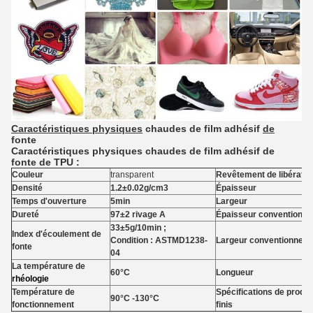
Caractéristiques physiques
chaudes de film adhésif
de
fonte
Caractéristiques physiques chaudes de film adhésif de
fonte de TPU :
Couleur
transparent
Revêtement de libératio
Densité
1.2±0.02g/cm3
Épaisseur
Temps d'ouverture
5min
Largeur
Dureté
97±2 rivage A
Épaisseur conventionnel
33±5g/10min ;
Index d'écoulement de
Condition : ASTMD1238-
Largeur conventionnelle
fonte
04
La température de
60°C
Longueur
rhéologie
Température de
Spécifications de produi
90°C -130°C
fonctionnement
finis