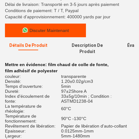
Délai de livraison: Transporté en 3-5 jours après paiement
Conditions de paiement: T / T, Paypal
Capacité d'approvisionnement: 400000 yards par jour
Discuter Maintenant
Détails De Produit
Description De
Évalu
Produit
Mettre en évidence:
film chaud de colle de fonte
,
film adhésif de polyester
couleur:
transparente
Densité:
1.20±0.02g/cm3
Temps d'ouverture:
5min
Dureté:
97±2Shore A
Index d'écoulement de
33±5g/10min ; Condition :
fonte:
ASTMD1238-04
La température de
60°C
rhéologie:
Température de
90°C -130°C
fonctionnement:
Revêtement de libération:
Papier de libération d'auto-collant
Epaisseur:
0.0125mm-1mm
Largeur:
5mm-1480mm