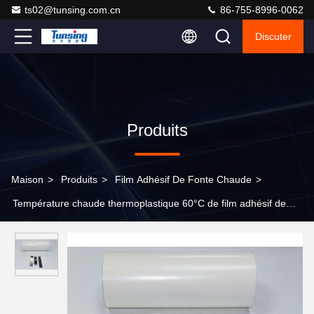
ts02@tunsing.com.cn
86-755-8996-0062
Discuter
Produits
Maison
>
Produits
>
Film Adhésif De Fonte Chaude
>
Température chaude thermoplastique 60°C de film adhésif de
fonte d'unité centrale basse pour la correction de broderie