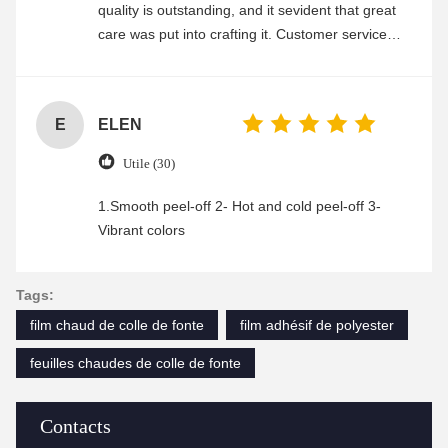
quality is outstanding, and it sevident that great
care was put into crafting it. Customer service
was friendly and efficient, ensuring a smooth and
enjoyable shopping experience.
E
ELEN
Utile (30)
1.Smooth peel-off 2- Hot and cold peel-off 3-
Vibrant colors
Tags:
film chaud de colle de fonte
film adhésif de polyester
feuilles chaudes de colle de fonte
Contacts