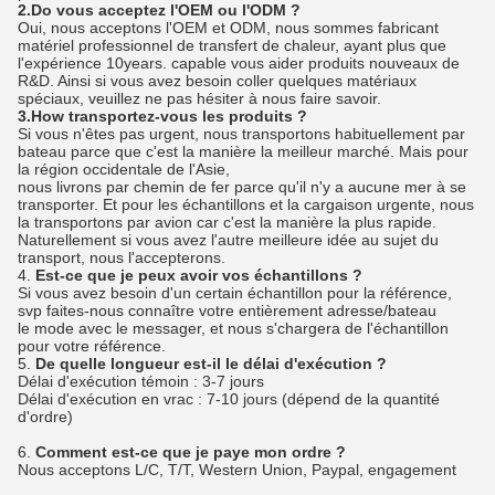
2.Do vous acceptez l'OEM ou l'ODM ?
Oui, nous acceptons l'OEM et ODM, nous sommes fabricant
matériel professionnel de transfert de chaleur, ayant plus que
l'expérience 10years. capable vous aider produits nouveaux de
R&D. Ainsi si vous avez besoin coller quelques matériaux
spéciaux, veuillez ne pas hésiter à nous faire savoir.
3.How transportez-vous les produits ?
Si vous n'êtes pas urgent, nous transportons habituellement par
bateau parce que c'est la manière la meilleur marché. Mais pour
la région occidentale de l'Asie,
nous livrons par chemin de fer parce qu'il n'y a aucune mer à se
transporter. Et pour les échantillons et la cargaison urgente, nous
la transportons par avion car c'est la manière la plus rapide.
Naturellement si vous avez l'autre meilleure idée au sujet du
transport, nous l'accepterons.
4.
Est-ce que je peux avoir vos échantillons ?
Si vous avez besoin d'un certain échantillon pour la référence,
svp faites-nous connaître votre entièrement adresse/bateau
le mode avec le messager, et nous s'chargera de l'échantillon
pour votre référence.
5.
De quelle longueur est-il le délai d'exécution ?
Délai d'exécution témoin : 3-7 jours
Délai d'exécution en vrac : 7-10 jours (dépend de la quantité
d'ordre)
6.
Comment est-ce que je paye mon ordre ?
Nous acceptons L/C, T/T, Western Union, Paypal, engagement