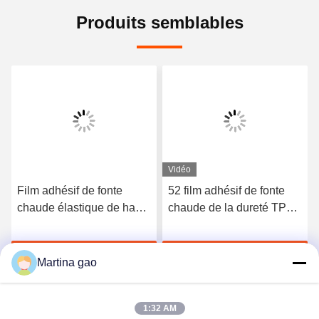
Produits semblables
Vidéo
Film adhésif de fonte
52 film adhésif de fonte
chaude élastique de haute
chaude de la dureté TPU
qualité du polyuréthane
du rivage A pour les sous-
3412
vêtements sans couture
Discuter Maintenant
Discuter Maintenant
Martina gao
1:32 AM