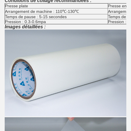
Conditions de collage recommandées :
Presse plate
Presse en se
Arrangement de machine : 110℃-130℃
Arrangemen
Temps de pause : 5-15 secondes
Temps de pa
Pression : 0.3-0.6mpa
Pression : 
Images détaillées :