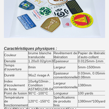
Caractéristiques physiques :
brume blanche
Revêtement de
Papier de libération
Couleur
translucide
libération
d'auto-collant
Densité
1.20±0.02g/cm3
Épaisseur
0.0125mm-1mm
Temps
8min
Largeur
5mm-1500mm
d'ouverture
Épaisseur
0.03mm, 0.05mm,
Dureté
96±2 rivage A
conventionnelle
0.08mm
Index
10±4g/10min ;
Largeur
d'écoulement
Condition :
1380mm
conventionnelle
de fonte
ASTMD1238-04
Point de fusion
90°C -100°C
Longueur
100 yards
Température
Spécifications
de
120°C -150°C
de produits
1380mm*100yards/r
fonctionnement
finis