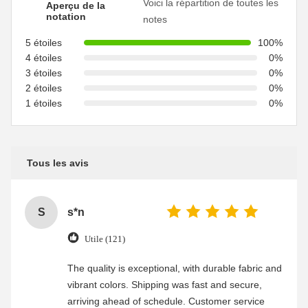
Voici la répartition de toutes les
Aperçu de la
notation
notes
5 étoiles
100%
4 étoiles
0%
3 étoiles
0%
2 étoiles
0%
1 étoiles
0%
Tous les avis
S
s*n
Utile (121)
The quality is exceptional, with durable fabric and
vibrant colors. Shipping was fast and secure,
arriving ahead of schedule. Customer service