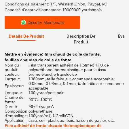
Conditions de paiement: T/T, Western Union, Paypal, l/C
Capacité d'approvisionnement: 10000000 yards/mois
Discuter Maintenant
Détails De Produit
Description De
Évalu
Produit
Mettre en évidence:
film chaud de colle de fonte
,
feuilles chaudes de colle de fonte
Nom du
Film transparent adhésif de Hotmelt TPU de
produit:
polyuréthane thermoplastique pour le tissu
couleur:
brume blanche translucide
Largeur:
1380mm, taille faite sur commande acceptable
0.05mm, 0.08mm, 0.1mm, taille faite sur commande
Epaisseur:
acceptable
Longueur:
100 yards/petit pain
Chaîne de
90°C -100°C
fonte:
Dureté:
96±2 rivage A
Composition:
polyuréthane
d'emballage:
100yard/roll, 1-2roll/CTN
Application:
tissu, cuir, plastique, bois, liaison de papier, etc.
Film adhésif de fonte chaude thermoplastique de