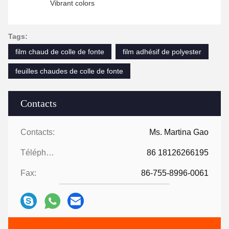
Vibrant colors
Tags:
film chaud de colle de fonte
film adhésif de polyester
feuilles chaudes de colle de fonte
Contacts
Contacts:
Ms. Martina Gao
Téléphone:
86 18126266195
Fax:
86-755-8996-0061