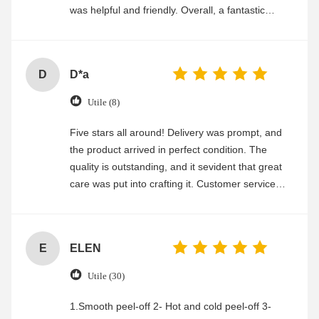
was helpful and friendly. Overall, a fantastic
experience
D
D*a
Utile (8)
Five stars all around! Delivery was prompt, and
the product arrived in perfect condition. The
quality is outstanding, and it sevident that great
care was put into crafting it. Customer service
was friendly and efficient, ensuring a smooth and
enjoyable shopping experience.
E
ELEN
Utile (30)
1.Smooth peel-off 2- Hot and cold peel-off 3-