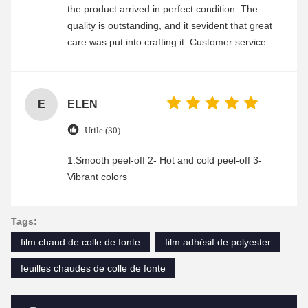
the product arrived in perfect condition. The
quality is outstanding, and it sevident that great
care was put into crafting it. Customer service
was friendly and efficient, ensuring a smooth and
enjoyable shopping experience.
E
ELEN
Utile (30)
1.Smooth peel-off 2- Hot and cold peel-off 3-
Vibrant colors
Tags:
film chaud de colle de fonte
film adhésif de polyester
feuilles chaudes de colle de fonte