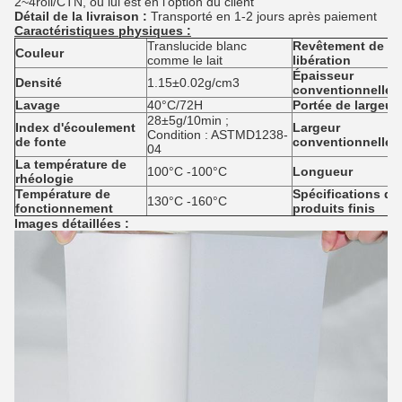
2~4roll/CTN, ou lui est en l'option du client
Détail de la livraison :
Transporté en 1-2 jours après paiement
Caractéristiques physiques :
Translucide blanc
Revêtement de
Couleur
comme le lait
libération
Épaisseur
Densité
1.15±0.02g/cm3
conventionnelle
Lavage
40°C/72H
Portée de largeur
28±5g/10min ;
Index d'écoulement
Largeur
Condition : ASTMD1238-
de fonte
conventionnelle
04
La température de
100°C -100°C
Longueur
rhéologie
Température de
Spécifications de
130°C -160°C
fonctionnement
produits finis
Images détaillées :