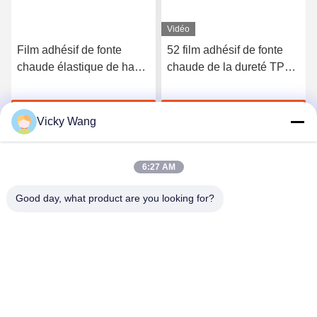
Vidéo
Film adhésif de fonte
52 film adhésif de fonte
chaude élastique de haute
chaude de la dureté TPU
qualité du polyuréthane
du rivage A pour les sous-
3412
vêtements sans couture
Discuter Maintenant
Discuter Maintenant
Vicky Wang
6:27 AM
Good day, what product are you looking for?
Shenzhen Tunsing Plastic Products Co., Ltd.
ts02@tunsing.com.cn
86-755-8996-0062
Zone industrielle de Tunsing, village de no. 28 Xiatian, rue