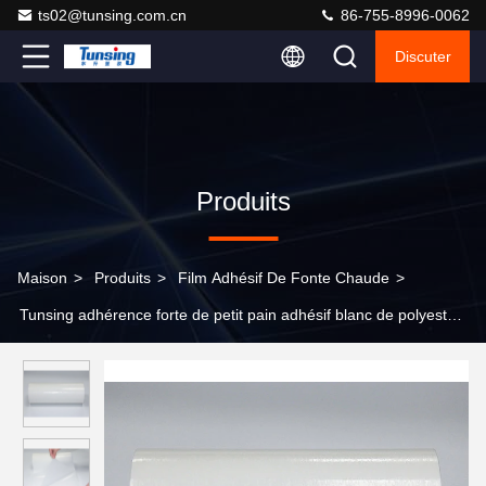
ts02@tunsing.com.cn
86-755-8996-0062
Discuter
Produits
Maison
>
Produits
>
Film Adhésif De Fonte Chaude
>
Tunsing adhérence forte de petit pain adhésif blanc de polyester
de 80 microns pour les labels repassants de vêtements