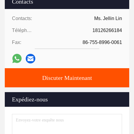
Contacts
Contacts:
Ms. Jellin Lin
Téléphone:
18126266184
Fax:
86-755-8996-0061
Discuter Maintenant
Expédiez-nous