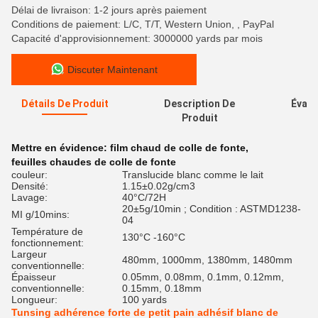
Délai de livraison: 1-2 jours après paiement
Conditions de paiement: L/C, T/T, Western Union, , PayPal
Capacité d'approvisionnement: 3000000 yards par mois
Discuter Maintenant
Détails De Produit
Description De
Évalu
Produit
Mettre en évidence:
film chaud de colle de fonte
,
feuilles chaudes de colle de fonte
couleur:
Translucide blanc comme le lait
Densité:
1.15±0.02g/cm3
Lavage:
40°C/72H
20±5g/10min ; Condition : ASTMD1238-
MI g/10mins:
04
Température de
130°C -160°C
fonctionnement:
Largeur
480mm, 1000mm, 1380mm, 1480mm
conventionnelle:
Épaisseur
0.05mm, 0.08mm, 0.1mm, 0.12mm,
conventionnelle:
0.15mm, 0.18mm
Longueur:
100 yards
Tunsing adhérence forte de petit pain adhésif blanc de