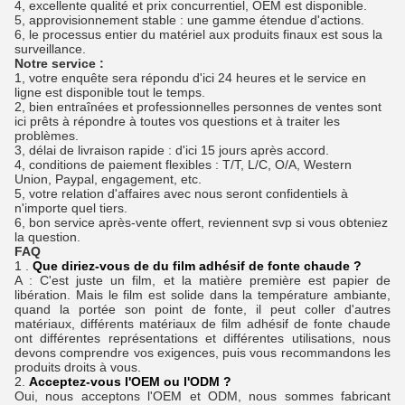
4, excellente qualité et prix concurrentiel, OEM est disponible.
5, approvisionnement stable : une gamme étendue d'actions.
6, le processus entier du matériel aux produits finaux est sous la
surveillance.
Notre service :
1, votre enquête sera répondu d'ici 24 heures et le service en
ligne est disponible tout le temps.
2, bien entraînées et professionnelles personnes de ventes sont
ici prêts à répondre à toutes vos questions et à traiter les
problèmes.
3, délai de livraison rapide : d'ici 15 jours après accord.
4, conditions de paiement flexibles : T/T, L/C, O/A, Western
Union, Paypal, engagement, etc.
5, votre relation d'affaires avec nous seront confidentiels à
n'importe quel tiers.
6, bon service après-vente offert, reviennent svp si vous obteniez
la question.
FAQ
1 .
Que diriez-vous de du film adhésif de fonte chaude ?
A : C'est juste un film, et la matière première est papier de
libération. Mais le film est solide dans la température ambiante,
quand la portée son point de fonte, il peut coller d'autres
matériaux, différents matériaux de film adhésif de fonte chaude
ont différentes représentations et différentes utilisations, nous
devons comprendre vos exigences, puis vous recommandons les
produits droits à vous.
2.
Acceptez-vous l'OEM ou l'ODM ?
Oui, nous acceptons l'OEM et ODM, nous sommes fabricant