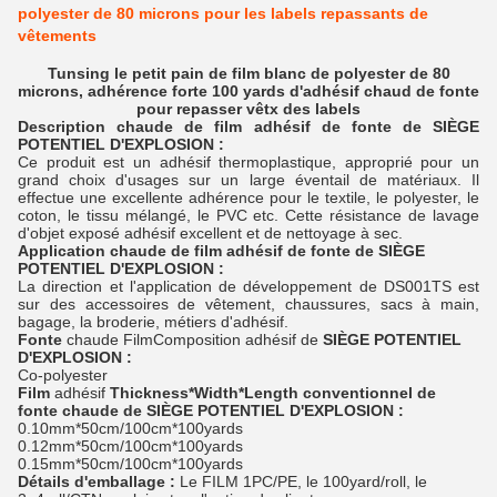
polyester de 80 microns pour les labels repassants de
vêtements
Tunsing le petit pain de film blanc de polyester de 80
microns, adhérence forte 100 yards d'adhésif chaud de fonte
pour repasser vêtx des labels
Description
chaude de film adhésif de fonte
de SIÈGE
POTENTIEL D'EXPLOSION :
Ce produit est un adhésif thermoplastique, approprié pour un
grand choix d'usages sur un large éventail de matériaux. Il
effectue une excellente adhérence pour le textile, le polyester, le
coton, le tissu mélangé, le PVC etc. Cette résistance de lavage
d'objet exposé adhésif excellent et de nettoyage à sec.
Application
chaude de film adhésif de fonte
de
SIÈGE
POTENTIEL D'EXPLOSION
:
La direction et l'application de développement de DS001TS est
sur des accessoires de vêtement, chaussures, sacs à main,
bagage, la broderie, métiers d'adhésif.
Fonte
chaude FilmComposition adhésif de
SIÈGE POTENTIEL
D'EXPLOSION :
Co-polyester
Film
adhésif
Thickness*Width*Length conventionnel
de
fonte chaude
de SIÈGE POTENTIEL D'EXPLOSION :
0.10mm*50cm/100cm*100yards
0.12mm*50cm/100cm*100yards
0.15mm*50cm/100cm*100yards
Détails d'emballage :
Le FILM 1PC/PE, le 100yard/roll, le