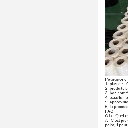
Pourquoi c
1, plus de 1
2, produits 
3, bon contr
4, excellente
5, approvis
6, le process
FAQ
Q1)
. Quel e
A : C'est ju
point, il peu