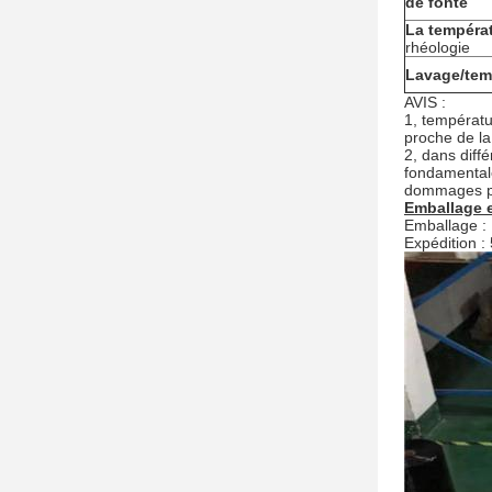
de fonte
La tempéra
rhéologie
Lavage/te
AVIS :
1, températu
proche de la
2, dans diff
fondamentale
dommages part
Emballage e
Emballage : 
Expédition :