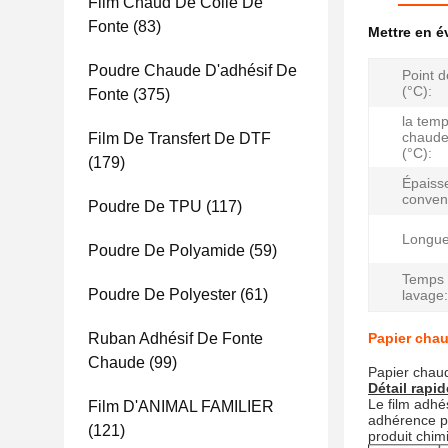
Film Chaud De Colle De
Fonte
(83)
Mettre en 
Poudre Chaude D'adhésif De
Point d
(°C):
Fonte
(375)
la tem
chaude
Film De Transfert De DTF
(°C):
(179)
Épaiss
convent
Poudre De TPU
(117)
Longue
Poudre De Polyamide
(59)
Temps 
Poudre De Polyester
(61)
lavage:
Ruban Adhésif De Fonte
Papier chau
Chaude
(99)
Papier chaud
Détail rapid
Le film adhé
Film D'ANIMAL FAMILIER
adhérence pou
(121)
produit chim