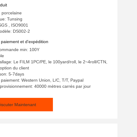
ses sportives d'habillement
duit
: porcelaine
e: Tunsing
: SGS , ISO9001
odèle: DS002-2
 paiement et d'expédition
commande min: 100Y
ble
allage: Le FILM 1PC/PE, le 100yard/roll, le 2~4roll/CTN,
'option du client
ison: 5-7days
 paiement: Western Union, L/C, T/T, Paypal
provisionnement: 40000 mètres carrés par jour
iscuter Maintenant