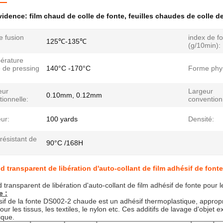
évidence:
film chaud de colle de fonte
,
feuilles chaudes de colle d
e fusion
index de f
125℃-135℃
(g/10min):
pérature
 de pressing
140°C -170°C
Forme phy
eur
Largeur
0.10mm, 0.12mm
ionnelle:
convention
ur:
100 yards
Densité:
résistant de
90°C /168H
d transparent de libération d'auto-collant de film adhésif de fon
 transparent de libération d'auto-collant de film adhésif de fonte pour
e :
sif de la fonte DS002-2 chaude est un adhésif thermoplastique, approprié
r les tissus, les textiles, le nylon etc. Ces additifs de lavage d'objet
ique.