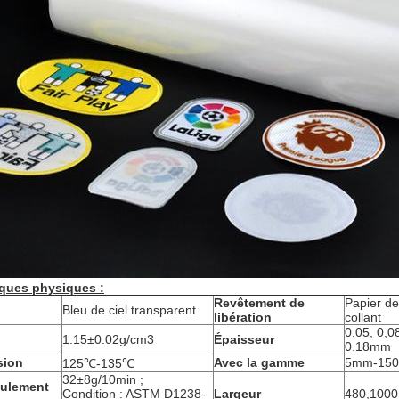
iques physiques :
Revêtement de
Papier de
Bleu de ciel transparent
libération
collant
0,05, 0,08
1.15±0.02g/cm3
Épaisseur
0.18mm
sion
Avec la gamme
5mm-15
125℃-135℃
32±8g/10min ;
oulement
Condition : ASTM D1238-
Largeur
480,100