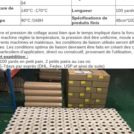
04
ture de
140°C -170°C
Longueur
100 yard
Spécifications de
mps
90°C /168H
48cm*100y
produits finis
re et pression de collage aussi bien que le temps impliqué dans la force
 machine réglée la température, la pression doit être uniforme, moule et
érents machines et matériaux, les conditions de liaison utilisés seront d
s. Les conditions optima de liaison devraient être faits en créant des 
iculiers d'application, direct ou consécutif, provenant de l'utilisation,
t expédition :
100 yards en petit pain, 2 petits pains au cas où
 5-7days par exprès (DHL, Fedex, USP et ainsi de suite)