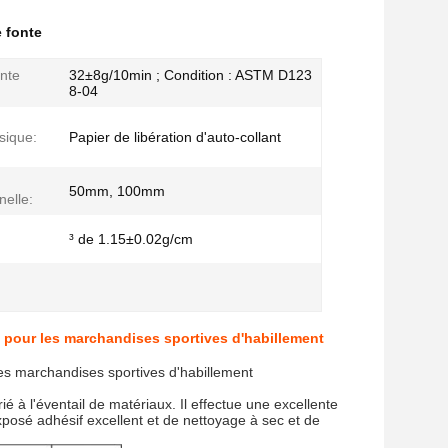
e fonte
onte
32±8g/10min ; Condition : ASTM D123
8-04
sique:
Papier de libération d'auto-collant
50mm, 100mm
nelle:
³ de 1.15±0.02g/cm
te pour les marchandises sportives d'habillement
 les marchandises sportives d'habillement
 à l'éventail de matériaux. Il effectue une excellente
 exposé adhésif excellent et de nettoyage à sec et de