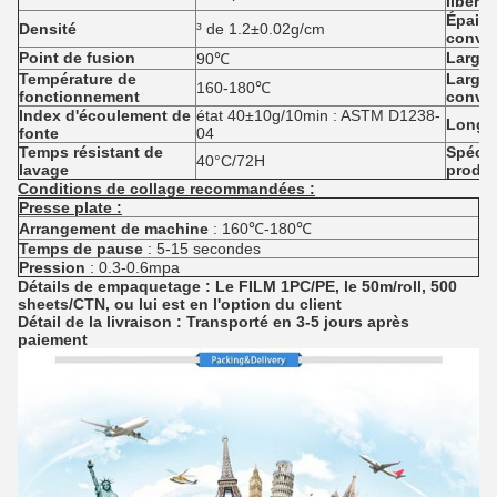
libérat
Épaiss
Densité
³ de 1.2±0.02g/cm
conven
Point de fusion
Largeu
90℃
Température de
Largeu
160-180℃
fonctionnement
conven
Index d'écoulement de
état 40±10g/10min : ASTM D1238-
Longu
fonte
04
Temps résistant de
Spécif
40°C/72H
lavage
produit
Conditions de collage recommandées :
Presse plate :
Arrangement de machine
: 160℃-180℃
Temps de pause
: 5-15 secondes
Pression
: 0.3-0.6mpa
Détails de empaquetage : Le FILM 1PC/PE, le 50m/roll, 500
sheets/CTN, ou lui est en l'option du client
Détail de la livraison : Transporté en 3-5 jours après
paiement