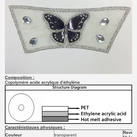
Composition :
Copolymère
acide acrylique
d'éthylène
Caractéristiques physiques :
Revêt
Couleur
transparent