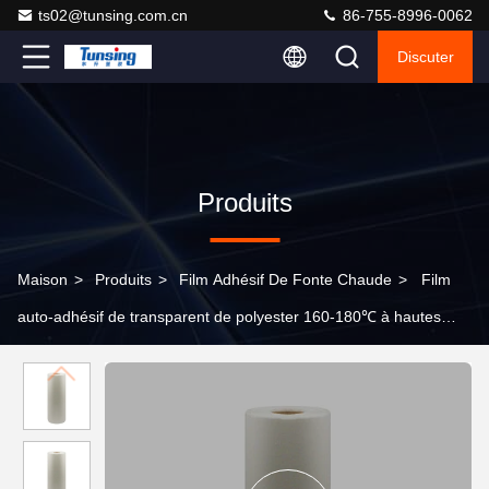
ts02@tunsing.com.cn
86-755-8996-0062
Discuter
Produits
Maison
>
Produits
>
Film Adhésif De Fonte Chaude
>
Film
auto-adhésif de transparent de polyester 160-180℃ à hautes
températures pour Rehinostone de collage