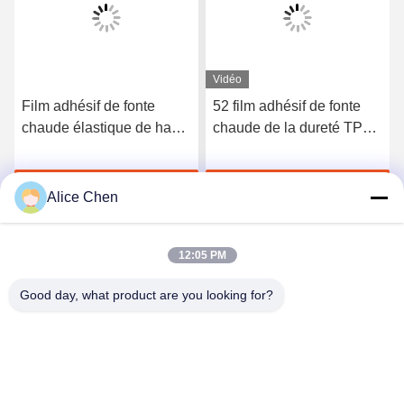
Vidéo
Vidéo
52 film adhésif de fonte
Basse température EVA
chaude de la dureté TPU
Hot Melt Adhesive Film
du rivage A pour les sous-
pour le métal et le tissu de
vêtements sans couture
collage
Discuter Maintenant
Discuter Maintenant
Alice Chen
12:05 PM
Good day, what product are you looking for?
Shenzhen Tunsing Plastic Products Co., Ltd.
ts02@tunsing.com.cn
86-755-8996-0062