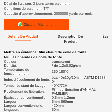
Délai de livraison: 3 jours après paiement
Conditions de paiement: T/T.
Capacité d'approvisionnement: 3000000 yards par mois
Discuter Maintenant
Détails De Produit
Description De
Évalu
Produit
Mettre en évidence:
film chaud de colle de fonte
,
feuilles chaudes de colle de fonte
Couleur:
transparent
Densité:
³ de 1.2±0.02g/cm
Température de
160-180℃
fonctionnement:
état 40±10g/10min : ASTM D1238-
Index d'écoulement de fonte:
04
Temps résistant de lavage:
40°C/72H
Film de libération d'ANIMAL
Revêtement de libération:
FAMILIER
Épaisseur conventionnelle:
0.6mm-1.2mm
Largeur:
6mm-860mm
Largeur conventionnelle:
420mm
longueur:
50m