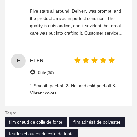
Five stars all around! Delivery was prompt, and
the product arrived in perfect condition. The
quality is outstanding, and it sevident that great
care was put into crafting it. Customer service
was friendly and efficient, ensuring a smooth and
enjoyable shopping experience.
E
ELEN
Utile (30)
1.Smooth peel-off 2- Hot and cold peel-off 3-
Vibrant colors
Tags:
film chaud de colle de fonte
film adhésif de polyester
feuilles chaudes de colle de fonte