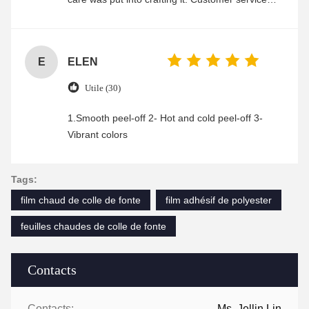
was friendly and efficient, ensuring a smooth and
enjoyable shopping experience.
E
ELEN
Utile (30)
1.Smooth peel-off 2- Hot and cold peel-off 3-
Vibrant colors
Tags:
film chaud de colle de fonte
film adhésif de polyester
feuilles chaudes de colle de fonte
Contacts
Contacts:
Ms. Jellin Lin