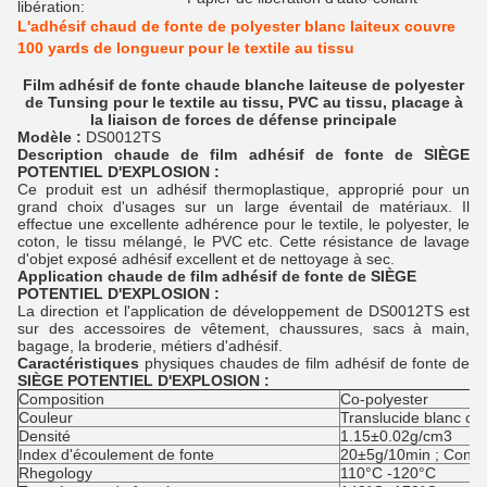
libération:
L'adhésif chaud de fonte de polyester blanc laiteux couvre
100 yards de longueur pour le textile au tissu
Film adhésif de fonte chaude blanche laiteuse de polyester
de Tunsing pour le textile au tissu, PVC au tissu, placage à
la liaison de forces de défense principale
Modèle :
DS0012TS
Description
chaude de film adhésif de fonte
de SIÈGE
POTENTIEL D'EXPLOSION :
Ce produit est un adhésif thermoplastique, approprié pour un
grand choix d'usages sur un large éventail de matériaux. Il
effectue une excellente adhérence pour le textile, le polyester, le
coton, le tissu mélangé, le PVC etc. Cette résistance de lavage
d'objet exposé adhésif excellent et de nettoyage à sec.
Application
chaude de film adhésif de fonte
de
SIÈGE
POTENTIEL D'EXPLOSION
:
La direction et l'application de développement de DS0012TS est
sur des accessoires de vêtement, chaussures, sacs à main,
bagage, la broderie, métiers d'adhésif.
Caractéristiques
physiques chaudes de film adhésif de fonte de
SIÈGE POTENTIEL D'EXPLOSION
:
Composition
Co-polyester
Couleur
Translucide blanc com
Densité
1.15±0.02g/cm3
Index d'écoulement de fonte
20±5g/10min ; Condi
Rhegology
110°C -120°C