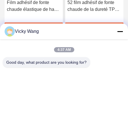
Film adhésif de fonte
52 film adhésif de fonte
chaude élastique de haute
chaude de la dureté TPU
qualité du polyuréthane
du rivage A pour les sous-
3412
vêtements sans couture
Discuter Maintenant
Discuter Maintenant
Vicky Wang
4:37 AM
Good day, what product are you looking for?
Shenzhen Tunsing Plastic Products Co., Ltd.
ts02@tunsing.com.cn
86-755-8996-0062
Zone industrielle de Tunsing, village de no. 28 Xiatian, rue
de Longtian, secteur de Pingshan, ville de Shenzhen,
province du Guangdong, Chine