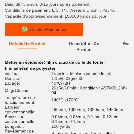
Délai de livraison: 3-15 jours après paiement
Conditions de paiement: L/C, T/T, Western Union, , PayPal
Capacité d'approvisionnement: 150000 yards par jour
Discuter Maintenant
Détails De Produit
Description De
Évalu
Produit
Mettre en évidence:
film chaud de colle de fonte
,
film adhésif de polyester
couleur:
Translucide blanc comme le lait
Densité:
1.15±0.02g/cm3
Lavage:
40°C/72H
20±5g/10min ; Condition : ASTMD1238-
MI g/10mins:
04
Température de
140°C -170°C
fonctionnement:
Largeur
480mm, 1000mm, 1380mm, 1480mm
conventionnelle:
Épaisseur
0.05mm, 0.08mm, 0.1mm, 0.12mm,
conventionnelle:
0.15mm, 0.18mm
Longueur:
100 yards
Revêtement de
Papier de libération d'auto-collant