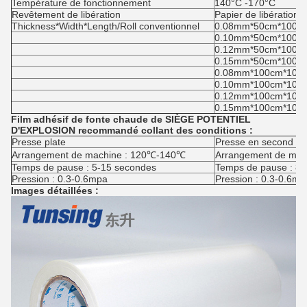
Température de fonctionnement
140°C -170°C
Revêtement de libération
Papier de libération d
Thickness*Width*Length/Roll conventionnel
0.08mm*50cm*100ya
0.10mm*50cm*100ya
0.12mm*50cm*100ya
0.15mm*50cm*100ya
0.08mm*100cm*100y
0.10mm*100cm*100y
0.12mm*100cm*100y
0.15mm*100cm*100y
Film adhésif de fonte chaude de SIÈGE POTENTIEL
D'EXPLOSION recommandé collant des conditions :
Presse plate
Presse en second lie
Arrangement de machine : 120℃-140℃
Arrangement de ma
Temps de pause : 5-15 secondes
Temps de pause : 8
Pression : 0.3-0.6mpa
Pression : 0.3-0.6mp
Images détaillées :