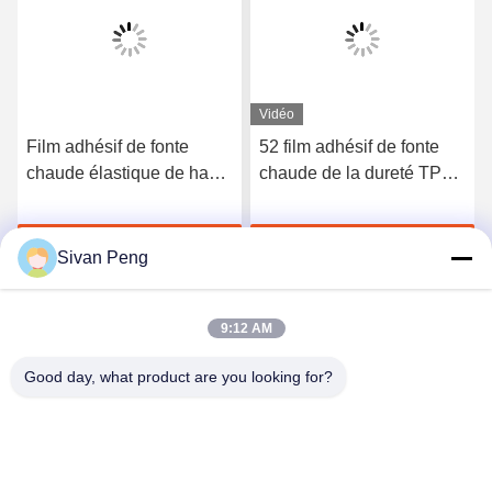
Vidéo
Film adhésif de fonte
52 film adhésif de fonte
chaude élastique de haute
chaude de la dureté TPU
qualité du polyuréthane
du rivage A pour les sous-
3412
vêtements sans couture
Discuter Maintenant
Discuter Maintenant
Sivan Peng
9:12 AM
Good day, what product are you looking for?
Shenzhen Tunsing Plastic Products Co., Ltd.
ts02@tunsing.com.cn