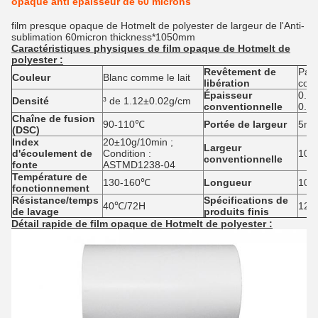
opaque anti épaisseur de 60 microns
film presque opaque de Hotmelt de polyester de largeur de l'Anti-
sublimation 60micron thickness*1050mm
Caractéristiques physiques de
film opaque de Hotmelt de
polyester
:
Revêtement de
Papi
Couleur
Blanc comme le lait
libération
coll
Épaisseur
0.0
Densité
³ de 1.12±0.02g/cm
conventionnelle
0.1
Chaîne de fusion
90-110℃
Portée de largeur
5mm
(DSC)
Index
20±10g/10min ;
Largeur
d'écoulement de
Condition :
106
conventionnelle
fonte
ASTMD1238-04
Température de
130-160℃
Longueur
100
fonctionnement
Résistance/temps
Spécifications de
40℃/72H
128
de lavage
produits finis
Détail rapide
de
film opaque de Hotmelt de polyester :