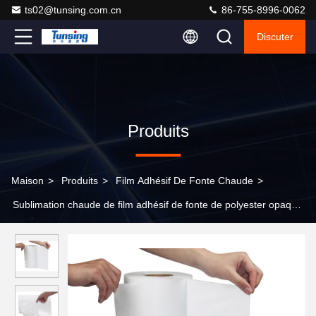
ts02@tunsing.com.cn
86-755-8996-0062
Discuter
Produits
Maison
>
Produits
>
Film Adhésif De Fonte Chaude
>
Sublimation chaude de film adhésif de fonte de polyester opaque
anti épaisseur de 60 microns