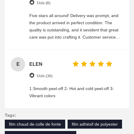
Utile (8)
Five stars all around! Delivery was prompt, and
the product arrived in perfect condition. The
quality is outstanding, and it sevident that great
care was put into crafting it. Customer service
was friendly and efficient, ensuring a smooth and
enjoyable shopping experience.
E
ELEN
Utile (30)
1.Smooth peel-off 2- Hot and cold peel-off 3-
Vibrant colors
Tags:
film chaud de colle de fonte
film adhésif de polyester