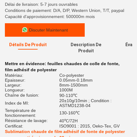
Délai de livraison: 5-7 jours ouvrables
Conditions de paiement: D/A, D/P, Western Union, T/T, paypal
Capacité d'approvisionnement: 500000m mois
Discuter Maintenant
Détails De Produit
Description De
Évalu
Produit
Mettre en évidence:
feuilles chaudes de colle de fonte
,
film adhésif de polyester
Matériau:
Co-polyester
Epaisseur:
0.05mm-0.18mm
Largeur:
8mm-1500mm
Longueur:
1000M
Chaîne de fusion:
90-110℃
20±10g/10min ; Condition :
Index de MI:
ASTMD1238-04
Température de
130-160℃
fonctionnement:
Résistance de lavage:
40℃/72H
Certificat:
ISO9001 : 2015, Oeko-Tex, GV
Sublimation chaude de film adhésif de fonte de polyester