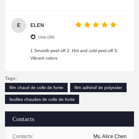
was friendly and efficient, ensuring a smooth and
enjoyable shopping experience.
E
ELEN
Utile (30)
1.Smooth peel-off 2- Hot and cold peel-off 3-
Vibrant colors
Tags:
film chaud de colle de fonte
film adhésif de polyester
feuilles chaudes de colle de fonte
Contacts
Contacts:
Ms. Alice Chen