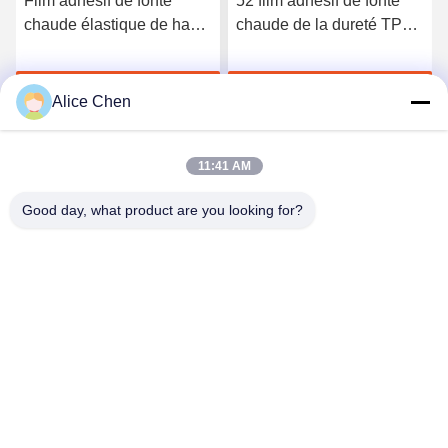
Film adhésif de fonte
52 film adhésif de fonte
chaude élastique de haute
chaude de la dureté TPU
qualité du polyuréthane
du rivage A pour les sous-
3412
vêtements sans couture
Discuter Maintenant
Discuter Maintenant
Alice Chen
11:41 AM
Good day, what product are you looking for?
Shenzhen Tunsing Plastic Products Co., Ltd.
ts02@tunsing.com.cn
86-755-8996-0062
Zone industrielle de Tunsing, village de no. 28 Xiatian, rue
de Longtian, secteur de Pingshan, ville de Shenzhen,
province du Guangdong, Chine