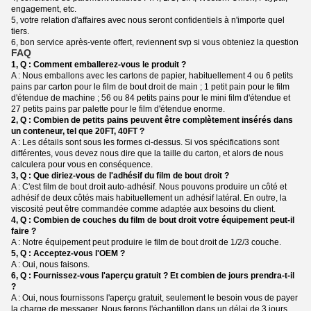
engagement, etc.
5, votre relation d'affaires avec nous seront confidentiels à n'importe quel
tiers.
6, bon service après-vente offert, reviennent svp si vous obteniez la question
FAQ
1, Q : Comment emballerez-vous le produit ?
A : Nous emballons avec les cartons de papier, habituellement 4 ou 6 petits
pains par carton pour le film de bout droit de main ; 1 petit pain pour le film
d'étendue de machine ; 56 ou 84 petits pains pour le mini film d'étendue et
27 petits pains par palette pour le film d'étendue enorme.
2, Q : Combien de petits pains peuvent être complètement insérés dans
un conteneur, tel que 20FT, 40FT ?
A : Les détails sont sous les formes ci-dessus. Si vos spécifications sont
différentes, vous devez nous dire que la taille du carton, et alors de nous
calculera pour vous en conséquence.
3, Q : Que diriez-vous de l'adhésif du film de bout droit ?
A : C'est film de bout droit auto-adhésif. Nous pouvons produire un côté et
adhésif de deux côtés mais habituellement un adhésif latéral. En outre, la
viscosité peut être commandée comme adaptée aux besoins du client.
4, Q : Combien de couches du film de bout droit votre équipement peut-il
faire ?
A : Notre équipement peut produire le film de bout droit de 1/2/3 couche.
5, Q : Acceptez-vous l'OEM ?
A : Oui, nous faisons.
6, Q : Fournissez-vous l'aperçu gratuit ? Et combien de jours prendra-t-il
?
A : Oui, nous fournissons l'aperçu gratuit, seulement le besoin vous de payer
la charge de messager. Nous ferons l'échantillon dans un délai de 3 jours