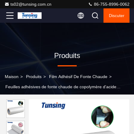
ts02@tunsing.com.cn
86-755-8996-0062
Discuter
Produits
Maison
>
Produits
>
Film Adhésif De Fonte Chaude
>
Feuilles adhésives de fonte chaude de copolymère d'acide
acrylique d'éthylène pour la stratification de tissu