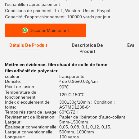
l'échantillon après paiement
Conditions de paiement: T / T, Western Union, Paypal
Capacité d'approvisionnement: 100000 yards par jour
Discuter Maintenant
Détails De Produit
Description De
Évalu
Produit
Mettre en évidence:
film chaud de colle de fonte
,
film adhésif de polyester
couleur:
transparente
Densité:
³ de 0.96±0.02g/cm
Point de fusion:
90℃
Température de
120℃-150℃
fonctionnement:
Index d'écoulement de
300±30g/10min ; Condition :
fonte:
ASTMD1238-04
Temps résistant de lavage:
60°C/72H
Revêtement de libération:
Papier de libération d'auto-collant
Largeur:
5mm-1500mm
Épaisseur conventionnelle:
0,05, 0,08, 0,1, 0,12, 0,15,
Largeur conventionnelle:
500mm, 1000mm
Longueur:
100 yards