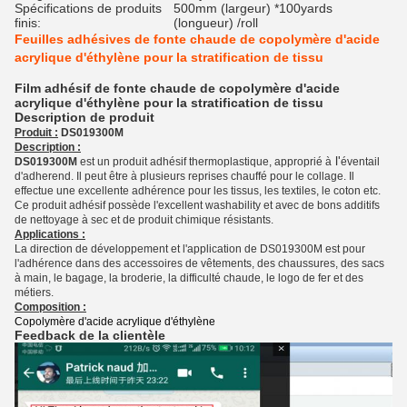
Spécifications de produits
500mm (largeur) *100yards
finis:
(longueur) /roll
Feuilles adhésives de fonte chaude de copolymère d'acide
acrylique d'éthylène pour la stratification de tissu
Film adhésif de fonte chaude de copolymère d'acide
acrylique d'éthylène pour la stratification de tissu
Description de produit
Produit :
DS019300M
Description :
l'
DS019300M
est un produit adhésif thermoplastique, approprié à
éventail
d'adherend. Il peut être à plusieurs reprises chauffé pour le collage. Il
effectue une excellente adhérence pour les tissus, les textiles, le coton etc.
Ce produit adhésif possède l'excellent washability et avec de bons additifs
de nettoyage à sec et de produit chimique résistants.
Applications :
La direction de développement et l'application de DS019300M est pour
l'adhérence dans des accessoires de vêtements, des chaussures, des sacs
à main, le bagage, la broderie, la difficulté chaude, le logo de fer et des
métiers.
Composition :
Copolymère d'acide acrylique d'éthylène
Feedback de la clientèle