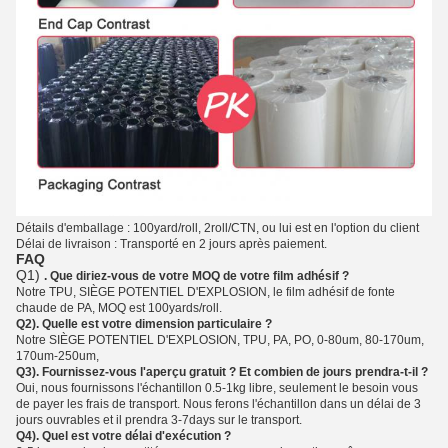
Détails d'emballage : 100yard/roll, 2roll/CTN, ou lui est en l'option du client
Délai de livraison : Transporté en 2 jours après paiement.
FAQ
Q1)
. Que diriez-vous de votre MOQ de votre film adhésif ?
Notre TPU, SIÈGE POTENTIEL D'EXPLOSION, le
film
adhésif de fonte
chaude
de
PA, MOQ est 100yards/roll.
Q2). Quelle est votre dimension particulaire ?
Notre SIÈGE POTENTIEL D'EXPLOSION, TPU, PA, PO, 0-80um, 80-170um,
170um-250um,
Q3). Fournissez-vous l'aperçu gratuit ? Et combien de jours prendra-t-il ?
Oui, nous fournissons l'échantillon 0.5-1kg libre, seulement le besoin vous
de payer les frais de transport. Nous ferons l'échantillon dans un délai de 3
jours ouvrables et il prendra 3-7days sur le transport.
Q4). Quel est votre délai d'exécution ?