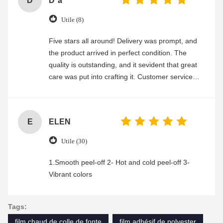
D
D*a
Utile (8)
Five stars all around! Delivery was prompt, and
the product arrived in perfect condition. The
quality is outstanding, and it sevident that great
care was put into crafting it. Customer service
was friendly and efficient, ensuring a smooth and
enjoyable shopping experience.
E
ELEN
Utile (30)
1.Smooth peel-off 2- Hot and cold peel-off 3-
Vibrant colors
Tags:
film chaud de colle de fonte
film adhésif de polyester