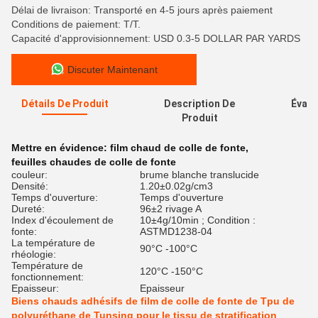
Délai de livraison: Transporté en 4-5 jours après paiement
Conditions de paiement: T/T.
Capacité d'approvisionnement: USD 0.3-5 DOLLAR PAR YARDS
Discuter Maintenant
Détails De Produit
Description De
Évalu
Produit
Mettre en évidence:
film chaud de colle de fonte
,
feuilles chaudes de colle de fonte
couleur:
brume blanche translucide
Densité:
1.20±0.02g/cm3
Temps d'ouverture:
Temps d'ouverture
Dureté:
96±2 rivage A
Index d'écoulement de
10±4g/10min ; Condition :
fonte:
ASTMD1238-04
La température de
90°C -100°C
rhéologie:
Température de
120°C -150°C
fonctionnement:
Epaisseur:
Epaisseur
Biens chauds adhésifs de film de colle de fonte de Tpu de
polyuréthane de Tunsing pour le tissu de stratification