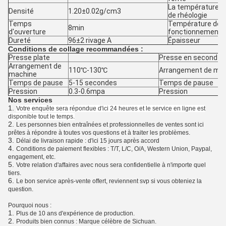
La température
Densité
1.20±0.02g/cm3
de rhéologie
Temps
Température de
8min
d'ouverture
fonctionnement
Dureté
96±2 rivage A
Épaisseur
Conditions de collage recommandées :
Presse plate
Presse en second lie
Arrangement de
110℃-130℃
Arrangement de ma
machine
Temps de pause
5-15 secondes
Temps de pause
Pression
0.3-0.6mpa
Pression
Nos services
1.
Votre enquête sera répondue d'ici 24 heures et le service en ligne est
disponible tout le temps.
2.
Les personnes bien entraînées et professionnelles de ventes sont ici
prêtes à répondre à toutes vos questions et à traiter les problèmes.
3.
Délai de livraison rapide : d'ici 15 jours après accord
4.
Conditions de paiement flexibles : T/T, L/C, O/A, Western Union, Paypal,
engagement, etc.
5.
Votre relation d'affaires avec nous sera confidentielle à n'importe quel
tiers.
6.
Le bon service après-vente offert, reviennent svp si vous obteniez la
question.
Pourquoi nous :
1.
Plus de 10 ans d'expérience de production.
2.
Produits bien connus : Marque célèbre de Sichuan.