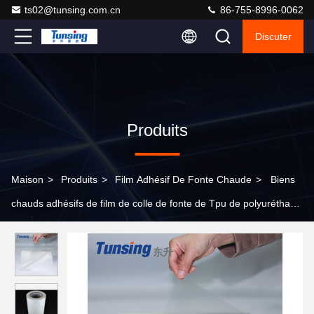
ts02@tunsing.com.cn
86-755-8996-0062
Discuter
Produits
Maison
>
Produits
>
Film Adhésif De Fonte Chaude
>
Biens
chauds adhésifs de film de colle de fonte de Tpu de polyuréthane
de Tunsing pour le tissu de stratification