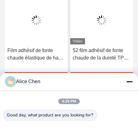
Vidéo
Film adhésif de fonte
52 film adhésif de fonte
chaude élastique de haute
chaude de la dureté TPU
qualité du polyuréthane
du rivage A pour les sous-
3412
vêtements sans couture
Discuter Maintenant
Discuter Maintenant
Alice Chen
4:29 PM
Good day, what product are you looking for?
Shenzhen Tunsing Plastic Products Co., Ltd.
ts02@tunsing.com.cn