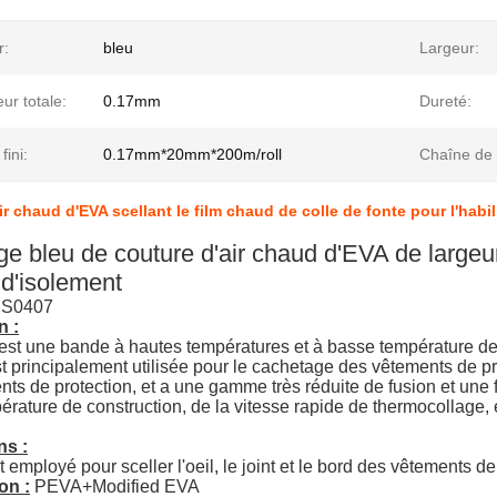
r:
bleu
Largeur:
ur totale:
0.17mm
Dureté:
fini:
0.17mm*20mm*200m/roll
Chaîne de 
ir chaud d'EVA scellant le film chaud de colle de fonte pour l'habi
e bleu de couture d'air chaud d'EVA de largeur
d'isolement
S0407
n :
 est une bande à hautes températures et à basse température d
st principalement utilisée pour le cachetage des vêtements de pr
ts de protection, et a une gamme très réduite de fusion et une fl
rature de construction, de la vitesse rapide de thermocollage, e
ns :
employé pour sceller l'oeil, le joint et le bord des vêtements de
on :
PEVA+Modified EVA