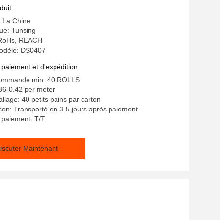
nt
duit
: La Chine
e: Tunsing
: RoHs, REACH
odèle: DS0407
 paiement et d'expédition
 commande min: 40 ROLLS
36-0.42 per meter
llage: 40 petits pains par carton
aison: Transporté en 3-5 jours après paiement
 paiement: T/T.
iscuter Maintenant