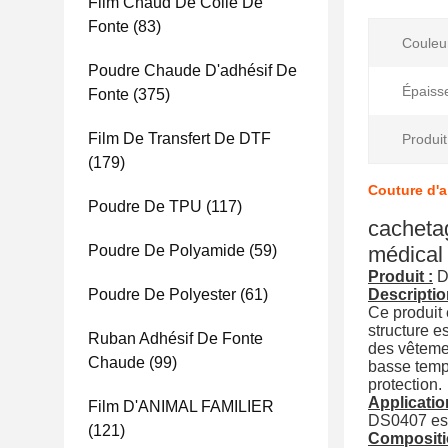
Film Chaud De Colle De
Fonte
(83)
Couleu
Poudre Chaude D'adhésif De
Épaisse
Fonte
(375)
Film De Transfert De DTF
Produit 
(179)
Couture d'a
Poudre De TPU
(117)
cachetag
Poudre De Polyamide
(59)
médical 
Produit :
D
Poudre De Polyester
(61)
Descriptio
Ce produit
structure e
Ruban Adhésif De Fonte
des vêtemen
Chaude
(99)
basse tempé
protection.
Applicatio
Film D'ANIMAL FAMILIER
DS0407 est 
(121)
Compositi