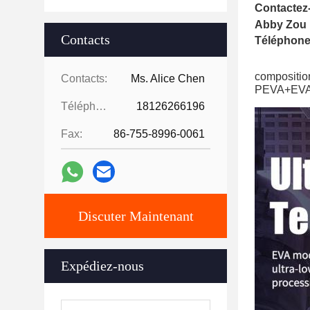
Contactez
Abby Zou
Contacts
Téléphone
composition
Contacts:
Ms. Alice Chen
PEVA+EV
Téléphone:
18126266196
Fax:
86-755-8996-0061
Discuter Maintenant
Expédiez-nous