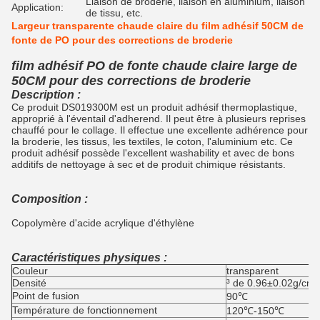
Liaison de broderie, liaison en aluminium, liaison
Application:
de tissu, etc.
Largeur transparente chaude claire du film adhésif 50CM de
fonte de PO pour des corrections de broderie
film adhésif PO de fonte chaude claire large de
50CM pour des corrections de broderie
Description :
Ce produit DS019300M est un produit adhésif thermoplastique,
approprié à l'éventail d'adherend. Il peut être à plusieurs reprises
chauffé pour le collage. Il effectue une excellente adhérence pour
la broderie, les tissus, les textiles, le coton, l'aluminium etc. Ce
produit adhésif possède l'excellent washability et avec de bons
additifs de nettoyage à sec et de produit chimique résistants.
Composition :
Copolymère d'acide acrylique d'éthylène
Caractéristiques physiques :
Couleur
transparent
Densité
³ de 0.96±0.02g/cm
Point de fusion
90℃
Température de fonctionnement
120℃-150℃