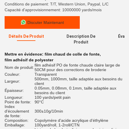
Conditions de paiement: T/T, Western Union, Paypal, L/C
Capacité d'approvisionnement: 10000000 yards/mois
Discuter Maintenant
Détails De Produit
Description De
Évalu
Produit
Mettre en évidence:
film chaud de colle de fonte
,
film adhésif de polyester
film adhésif PO de fonte chaude claire large de
Nom de produit:
50CM pour des corrections de broderie
Couleur:
Transparent
500mm, 1000mm, taille adaptée aux besoins du
Largeur:
client
0.05mm, 0.08mm, 0.1mm, taille adaptée aux
Épaisseur:
besoins du client
Longueur:
100 yards/petit pain
Point de fonte:
90°C
Index
d'écoulement
300±10g/10min
de fonte:
Composition:
Copolymère d'acide acrylique d'éthylène
Emballage:
100yard/roll, 1-2roll/CTN