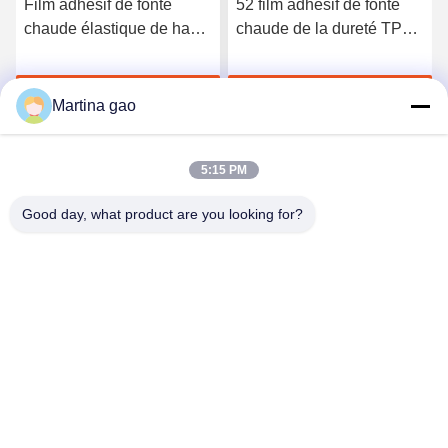
Film adhésif de fonte
52 film adhésif de fonte
chaude élastique de haute
chaude de la dureté TPU
qualité du polyuréthane
du rivage A pour les sous-
3412
vêtements sans couture
Discuter Maintenant
Discuter Maintenant
Martina gao
5:15 PM
Good day, what product are you looking for?
Shenzhen Tunsing Plastic Products Co., Ltd.
ts02@tunsing.com.cn
86-755-8996-0062
Zone industrielle de Tunsing, village de no. 28 Xiatian, rue
de Longtian, secteur de Pingshan, ville de Shenzhen,
province du Guangdong, Chine