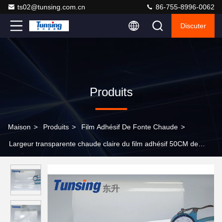
ts02@tunsing.com.cn
86-755-8996-0062
Discuter
Produits
Maison
>
Produits
>
Film Adhésif De Fonte Chaude
>
Largeur transparente chaude claire du film adhésif 50CM de
fonte de PO pour des corrections de broderie