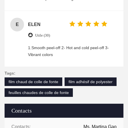
was friendly and efficient, ensuring a smooth and
enjoyable shopping experience.
E
ELEN
Utile (30)
1.Smooth peel-off 2- Hot and cold peel-off 3-
Vibrant colors
Tags:
film chaud de colle de fonte
film adhésif de polyester
feuilles chaudes de colle de fonte
Contacts
Contacts:
Ms. Martina Gao