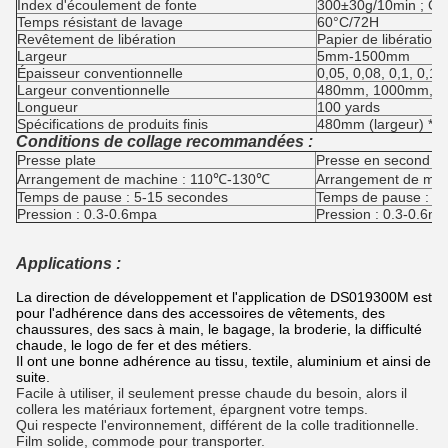
Index d'écoulement de fonte
300±30g/10min ; Co
Temps résistant de lavage
60°C/72H
Revêtement de libération
Papier de libération 
Largeur
5mm-1500mm
Épaisseur conventionnelle
0,05, 0,08, 0,1, 0,1
Largeur conventionnelle
480mm, 1000mm, 
Longueur
100 yards
Spécifications de produits finis
480mm (largeur) *100
Conditions de collage recommandées :
Presse plate
Presse en second lie
Arrangement de machine : 110℃-130℃
Arrangement de ma
Temps de pause : 5-15 secondes
Temps de pause : 8
Pression : 0.3-0.6mpa
Pression : 0.3-0.6m
Applications :
La direction de développement et l'application de DS019300M est
pour l'adhérence dans des accessoires de vêtements, des
chaussures, des sacs à main, le bagage, la broderie, la difficulté
chaude, le logo de fer et des métiers.
Il ont une bonne adhérence au tissu, textile, aluminium et ainsi de
suite.
Facile à utiliser, il seulement presse chaude du besoin, alors il
collera les matériaux fortement, épargnent votre temps.
Qui respecte l'environnement, différent de la colle traditionnelle.
Film solide, commode pour transporter.