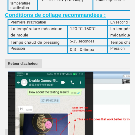
température
d'activation
Conditions de collage recommandées :
Première stratification
En second lieu
La température mécanique
120 ℃-150℃
La températ
de moule
mécanique d
5-15 secondes
Temps chaud de pressing
Temps chaud
Pression
Pression
0,3 - 0.6mpa
Retour d'acheteur