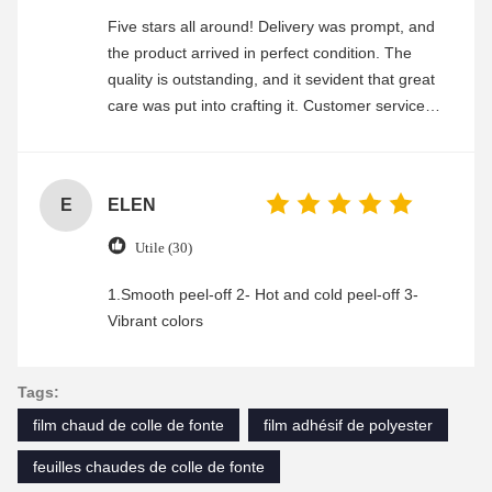
Five stars all around! Delivery was prompt, and
the product arrived in perfect condition. The
quality is outstanding, and it sevident that great
care was put into crafting it. Customer service
was friendly and efficient, ensuring a smooth and
enjoyable shopping experience.
E
ELEN
Utile (30)
1.Smooth peel-off 2- Hot and cold peel-off 3-
Vibrant colors
Tags:
film chaud de colle de fonte
film adhésif de polyester
feuilles chaudes de colle de fonte