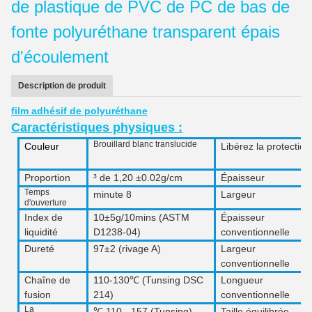
de plastique de PVC de PC de bas de
fonte polyuréthane transparent épais
d'écoulement
Description de produit
film adhésif de polyuréthane
Caractéristiques physiques :
Brouillard blanc translucide
Couleur
Libérez la protection
Proportion
³ de 1,20 ±0.02g/cm
Épaisseur
Temps
minute 8
Largeur
d'ouverture
Index de
10±5g/10mins
(
ASTM
Épaisseur
liquidité
D
1238
-04)
conventionnelle
Dureté
97±2 (rivage A)
Largeur
conventionnelle
Chaîne de
110-130℃ (Tunsing DSC
Longueur
fusion
214)
conventionnelle
La
℃ 110 - 157
(
Tunsing
)
Taille équilibrée