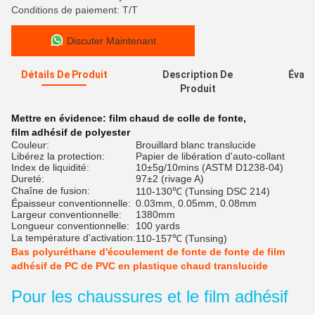
Conditions de paiement: T/T
Discuter Maintenant
Détails De Produit
Description De
Évalu
Produit
Mettre en évidence:
film chaud de colle de fonte
,
film adhésif de polyester
Couleur:
Brouillard blanc translucide
Libérez la protection:
Papier de libération d'auto-collant
Index de liquidité:
10±5g/10mins (ASTM D1238-04)
Dureté:
97±2 (rivage A)
Chaîne de fusion:
110-130℃ (Tunsing DSC 214)
Épaisseur conventionnelle:
0.03mm, 0.05mm, 0.08mm
Largeur conventionnelle:
1380mm
Longueur conventionnelle:
100 yards
La température d'activation:
110-157℃ (Tunsing)
Bas polyuréthane d'écoulement de fonte de fonte de film
adhésif de PC de PVC en plastique chaud translucide
Pour les chaussures et le film adhésif