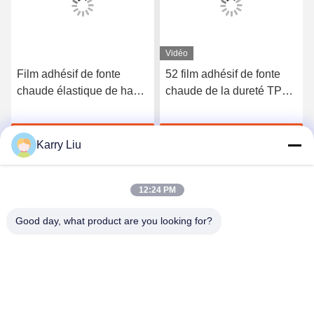
Vidéo
Film adhésif de fonte
52 film adhésif de fonte
chaude élastique de haute
chaude de la dureté TPU
qualité du polyuréthane
du rivage A pour les sous-
3412
vêtements sans couture
Discuter Maintenant
Discuter Maintenant
Karry Liu
12:24 PM
Good day, what product are you looking for?
Shenzhen Tunsing Plastic Products Co., Ltd.
ts02@tunsing.com.cn
86-755-8996-0062