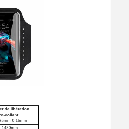
er de libération
to-collant
125mm-0.15mm
-1480mm