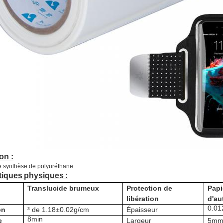
on :
e synthèse de polyuréthane
tiques
physiques
:
Translucide brumeux
Protection de
Papi
libération
d'au
0.0
on
³ de 1.18±0.02g/cm
Épaisseur
8min
e
Largeur
5mm