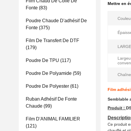
Film Chaud De Colle De
Mettre en 
Fonte
(83)
Couleu
Poudre Chaude D'adhésif De
Fonte
(375)
Épaiss
Film De Transfert De DTF
LARGE
(179)
Largeu
Poudre De TPU
(117)
convent
Poudre De Polyamide
(59)
Chaîne
Poudre De Polyester
(61)
Film adhési
Ruban Adhésif De Fonte
Semblable a
Chaude
(99)
Produit :
DS
Descriptio
Film D'ANIMAL FAMILIER
Ce produit e
(121)
chauffé et pl