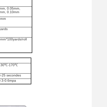
3mm, 0.05mm,
8mm, 0.10mm
0mm
yards
mm*100yards/roll
130℃-170℃
8-25 secondes
0.3-0.6mpa