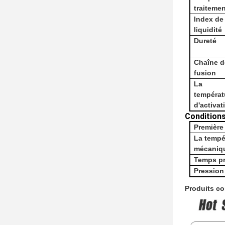
traiteme
Index de
liquidité
Dureté
Chaîne d
fusion
La
températ
d'activat
Condition
Première 
La tempé
mécaniq
Temps
p
Pression
Produits c