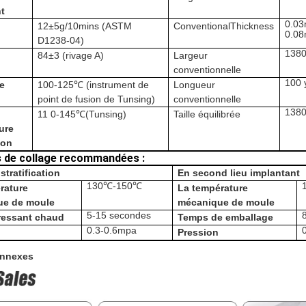
nt
0.0
12±5g/10mins (
ASTM
ConventionalThickness
0.0
D1238-04
)
138
84±3 (
rivage A)
Largeur
conventionnelle
100 
e
100-125℃
(instrument de
Longueur
point de fusion de Tunsing
)
conventionnelle
1380
11
0
-145℃(
Tunsing
)
Taille équilibrée
ure
ion
s de collage recommandées :
stratification
En second lieu implantant
130℃-150℃
rature
La température
ue de moule
mécanique de moule
5-15 secondes
ressant
chaud
Temps de emballage
0.3-0.6mpa
Pression
onnexes