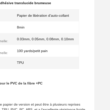
 adhésive translucide brumeuse
Papier de libération d'auto-collant
8min
0.03mm, 0.05mm, 0.08mm, 0.10mm
nelle:
100 yards/petit pain
nelle:
TPU
ur le PVC de la fibre +PC
le papier de version
et
peut être à plusieurs reprises
s, TPU, PVC, PC, ABS, et a l'excellente résistance froide.