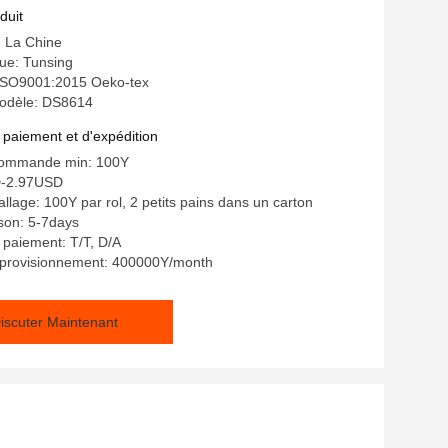
duit
: La Chine
e: Tunsing
: ISO9001:2015 Oeko-tex
odèle: DS8614
 paiement et d'expédition
commande min: 100Y
D-2.97USD
llage: 100Y par rol, 2 petits pains dans un carton
ison: 5-7days
 paiement: T/T, D/A
pprovisionnement: 400000Y/month
iscuter Maintenant