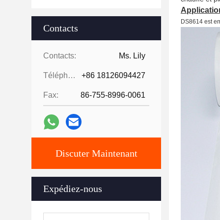
Applicatio
DS8614 est em
Contacts
Contacts:
Ms. Lily
Téléphone:
+86 18126094427
Fax:
86-755-8996-0061
Discuter Maintenant
Expédiez-nous