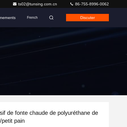
ts02@tunsing.com.cn
86-755-8996-0062
nements
Discuter
French
sif de fonte chaude de polyuréthane de
petit pain