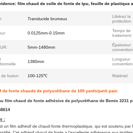
évidence:
film chaud de colle de fonte de tpu
,
feuille de plastique
Libérez la
r:
Translucide brumeux
protection:
Temps de
eur:
0.0125mm-0.15mm
traitement:
Épaisseur
UR:
5mm-1480mm
convention
r
Longueur
1380mm
ionnelle:
convention
 de fusion:
100-125℃
Matériel:
f de fonte chaude de polyuréthane de 100 yards/petit pain
u film chaud de fonte adhésive de polyuréthane de Bemis 3231 po
8614
n :
st un film adhésif de
chaud-
fonte thermoplastique, qui est soutenu par 
astifié. Cet adhésif chaud de fonte a l'excellente adhérence aux textile