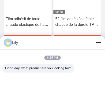
Vidéo
Film adhésif de fonte
52 film adhésif de fonte
chaude élastique de haute
chaude de la dureté TPU
qualité du polyuréthane
du rivage A pour les sous-
3412
vêtements sans couture
Discuter Maintenant
Discuter Maintenant
Lily
8:55 PM
Good day, what product are you looking for?
Shenzhen Tunsing Plastic Products Co., Ltd.
ts02@tunsing.com.cn
86-755-8996-0062
Zone industrielle de Tunsing, village de no. 28 Xiatian, rue