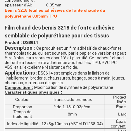
conventionnelle:
épaisseur d'Al:
0.05mm
Bemis 3218 feuilles adhésives de fonte chaude du
polyuréthane 0.05mm TPU
Film chaud des bemis 3218 de fonte adhésive 
semblable de polyuréthane pour des tissus
Produit : DS8614
Description :
Ce produit est un film adhésif de chaud-fonte 
thermoplastique, qui est soutenu par le papier de version et peut 
être à plusieurs reprises chauffé et plastifié. Cet adhésif chaud 
de fonte a l'excellente adhérence aux textiles, TPU, PVC, PC, 
ABS, et a l'excellente résistance froide.
Applications
: DS8614 est employé dans la liaison de 
l'habillement, broderie, chaussures, bagage, sacs à main, jouets, 
chapeaux, matériaux de sports.
Composition :
Modification de synthèse de polyuréthane
Caractéristiques physiques :
Protectio
Couleur
Translucide brumeux
libérati
Proportion
³ de 1.18±0.02g/cm
Épaisse
Temps de
8min
Largeu
traitement
Épaisse
Index de liquidité
12±5g/10mins (ASTM D1238-04)
convention