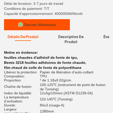
Délai de livraison: 3-7 jours de travail
Conditions de paiement: T/T
Capacité d'approvisionnement: 4000000M/Month
Discuter Maintenant
Détails De Produit
Description De
Évalu
Produit
Mettre en évidence:
feuilles chaudes d'adhésif de fonte de tpu
,
Bemis 3218 feuilles adhésives de fonte chaude
,
film chaud de colle de fonte de polyuréthane
Libérez la protection:
Papier de libération d'auto-collant
Composition:
TPU
Proportion:
³ de 1.18±0.02g/cm
100-125℃ (instrument de point de fusion
Chaîne de fusion:
de Tunsing)
Index de liquidité:
12±5g/10mins (ASTM D1238-04)
La température
110-145℃ (Tunsing)
d'activation:
Dureté:
84±3 (rivage A)
Largeur
1380mm