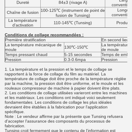
Largeu
Dureté
84±3 (rivage A)
convention
Longue
100-125℃ (instrument de point de
Chaîne de fusion
convention
fusion de Tunsing)
La température
110-145℃ (Tunsing)
Produit f
d'activation
Conditions de collage recommandées :
Première stratification
En second lieu 
La température mécanique de
La température
130℃-150℃
moule
de moule
Temps pressant chaud
5-15 secondes
Temps de embal
Pression
0.3-0.6mpa
Pression
1. La température et la pression et le temps de collage se
rapportent à la force de collage du film au matériel. La
température de collage doit être proche de la température réglée
par la machine, la pression doit être uniforme, et le moule et les
rouleaux compresseur de machine à papier doivent être plats.
2. Les conditions de collage utilisées varieront entre les machines
et les matériaux. Les conditions ont indiqué voici seulement
fondamentales. Les conditions de collage les plus idéales
devraient être établies à la fabrication pour l'application
spécifique.
Note : Le vendeur affirme par la présente que Tunsing refusera
d'accepter l'assurance des composants du processus de
fabrication.
Tunsing croit fermement que le contenu de l'information est