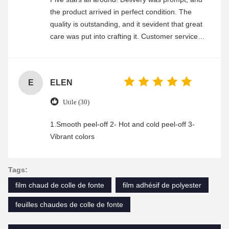
the product arrived in perfect condition. The
quality is outstanding, and it sevident that great
care was put into crafting it. Customer service
was friendly and efficient, ensuring a smooth and
enjoyable shopping experience.
E
ELEN
Utile (30)
1.Smooth peel-off 2- Hot and cold peel-off 3-
Vibrant colors
Tags:
film chaud de colle de fonte
film adhésif de polyester
feuilles chaudes de colle de fonte