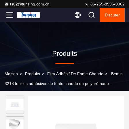
ts02@tunsing.com.cn
86-755-8996-0062
Discuter
Produits
Maison
>
Produits
>
Film Adhésif De Fonte Chaude
>
Bemis
3218 feuilles adhésives de fonte chaude du polyuréthane
0.05mm TPU