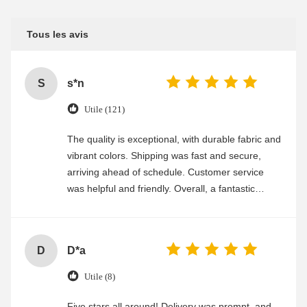
Tous les avis
S
s*n
Utile (121)
The quality is exceptional, with durable fabric and
vibrant colors. Shipping was fast and secure,
arriving ahead of schedule. Customer service
was helpful and friendly. Overall, a fantastic
experience
D
D*a
Utile (8)
Five stars all around! Delivery was prompt, and