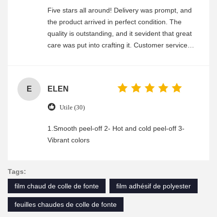
Five stars all around! Delivery was prompt, and
the product arrived in perfect condition. The
quality is outstanding, and it sevident that great
care was put into crafting it. Customer service
was friendly and efficient, ensuring a smooth and
enjoyable shopping experience.
E
ELEN
Utile (30)
1.Smooth peel-off 2- Hot and cold peel-off 3-
Vibrant colors
Tags:
film chaud de colle de fonte
film adhésif de polyester
feuilles chaudes de colle de fonte