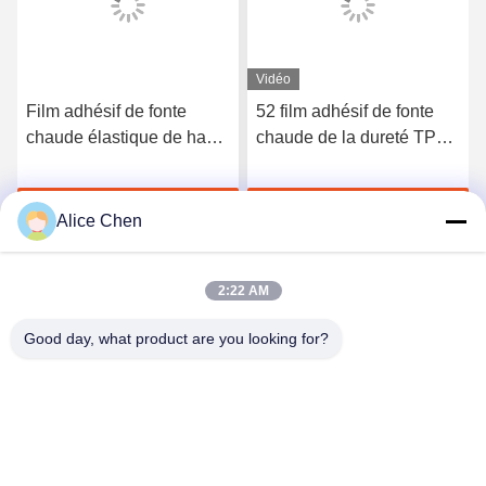
Vidéo
Film adhésif de fonte
52 film adhésif de fonte
chaude élastique de haute
chaude de la dureté TPU
qualité du polyuréthane
du rivage A pour les sous-
3412
vêtements sans couture
Discuter Maintenant
Discuter Maintenant
Alice Chen
2:22 AM
Good day, what product are you looking for?
Shenzhen Tunsing Plastic Products Co., Ltd.
ts02@tunsing.com.cn
86-755-8996-0062