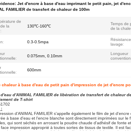
évidence:
Jet d'encre à base d'eau imprimant le petit pain
,
jet d'en
AL FAMILIER de transfert de chaleur de 100m
pérature de
Temps de 
de la
130℃-160℃
de la chale
:
Résistance
n:
0.3-0.5mpa
lavage:
eur
Longueur
0.075mm, 0.10mm
ionnelle:
convention
r
600mm
ionnelle:
e chaleur à base d'eau de petit pain d'impression de jet d'encre pou
 d'eau d'ANIMAL FAMILIER de libération de transfert de chaleur de 
lement de T-shirt
1702
 :
pression d'ANIMAL FAMILIER s'appelle également le film de jet d'encre d
rée à base d'eau et l'encre blanche sont directement imprimées sur le f
s, qui sont séchés en arrosant la poudre chaude d'adhésif de fonte et p
 face impression approprié à toutes sortes de tissus de textile. Il est f