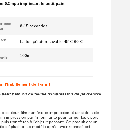
cre 0.5mpa imprimant le petit pain
,
presse
8-15 secondes
ur:
 de
La température lavable 45℃-60℃
100m
nelle:
r l'habillement de T-shirt
petit pain ou de feuille d'impression de jet d'encre
e couleur, film numérique impression et ainsi de suite.
ilm impression par l'imprimante pour former les divers
uis transférés à l'objet repassant. Ce produit est un
acile d'éplucher. Le modèle après avoir repassé est