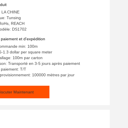
duit
e: LA CHINE
e: Tunsing
: RoHs, REACH
odèle: DS1702
 paiement et d'expédition
commande min: 100m
6-1.3 dollar per square meter
allage: 100m par carton
aison: Transporté en 3-5 jours après paiement
 paiement: T/T
provisionnement: 100000 mètres par jour
iscuter Maintenant