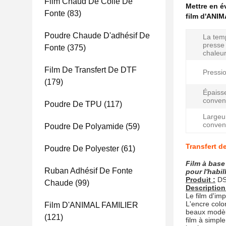
Film Chaud De Colle De
Mettre en 
Fonte
(83)
film d'ANIM
Poudre Chaude D'adhésif De
La tem
presse 
Fonte
(375)
chaleur
Film De Transfert De DTF
Pressio
(179)
Épaiss
convent
Poudre De TPU
(117)
Largeu
convent
Poudre De Polyamide
(59)
Transfert d
Poudre De Polyester
(61)
Film à base
Ruban Adhésif De Fonte
pour l'habil
Produit :
DS
Chaude
(99)
Description
Le film d'im
L'encre colo
Film D'ANIMAL FAMILIER
beaux modèle
(121)
film à simple