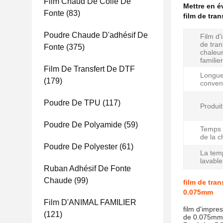
Film Chaud De Colle De
Mettre en 
Fonte
(83)
film de tran
Poudre Chaude D'adhésif De
Film d'
de tran
Fonte
(375)
chaleur
familier
Film De Transfert De DTF
Longue
(179)
convent
Poudre De TPU
(117)
Produit 
Poudre De Polyamide
(59)
Temps 
de la c
Poudre De Polyester
(61)
La tem
lavable
Ruban Adhésif De Fonte
Chaude
(99)
film de tra
0.075mm
Film D'ANIMAL FAMILIER
film d'impre
(121)
de 0.075mm