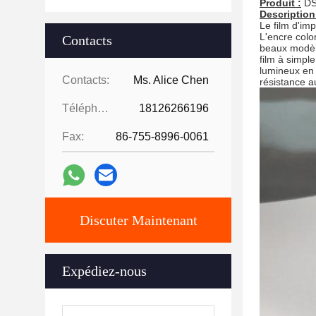
Produit :
DS
Description
Le film d'im
L'encre colo
Contacts
beaux modèle
film à simple
lumineux en 
Contacts:
Ms. Alice Chen
résistance a
Téléphone:
18126266196
Fax:
86-755-8996-0061
Discuter Maintenant
Expédiez-nous