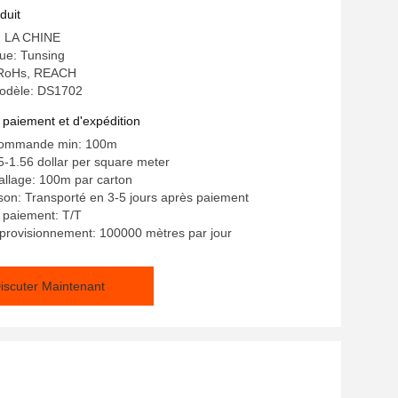
 FAMILIER de l'épaisseur DTF de
duit
e: LA CHINE
e: Tunsing
: RoHs, REACH
odèle: DS1702
 paiement et d'expédition
commande min: 100m
5-1.56 dollar per square meter
allage: 100m par carton
aison: Transporté en 3-5 jours après paiement
 paiement: T/T
provisionnement: 100000 mètres par jour
iscuter Maintenant