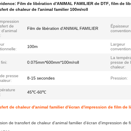
évidence:
Film de libération d'ANIMAL FAMILIER de DTF
,
film de l
sfert de chaleur de l'animal familier 100m/roll
impression
sfert de
Épaisseur
Film de libération d'ANIMAL FAMILIER
 d'animal
convention
:
ur
Largeur
100m
ionnelle:
convention
La tempéra
fini:
0.075mm*600mm*100m/roll
presse de 
chaleur:
de presse
8-15 secondes
Pression:
haleur:
pérature
45℃-60℃
:
nsfert de chaleur d'animal familier d'écran d'impression de film d
ssion de transfert de chaleur d'animal familier d'écran d'impression de