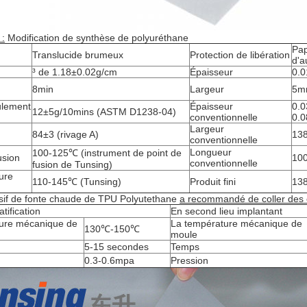
 :
Modification de synthèse de polyuréthane
Pap
Translucide brumeux
Protection de libération
d'a
³ de 1.18±0.02g/cm
Épaisseur
0.
8min
Largeur
5m
ulement
Épaisseur
0.
12±5g/10mins (ASTM D1238-04)
conventionnelle
0.
Largeur
84±3 (rivage A)
13
conventionnelle
Longueur
100-125℃ (instrument de point de
usion
100
conventionnelle
fusion de Tunsing)
ure
110-145℃ (Tunsing)
Produit fini
138
ésif de fonte chaude de TPU Polyutethane
a recommandé de coller des c
tification
En second lieu implantant
ure mécanique de
La température mécanique de
130℃-150℃
moule
5-15 secondes
Temps
0.3-0.6mpa
Pression