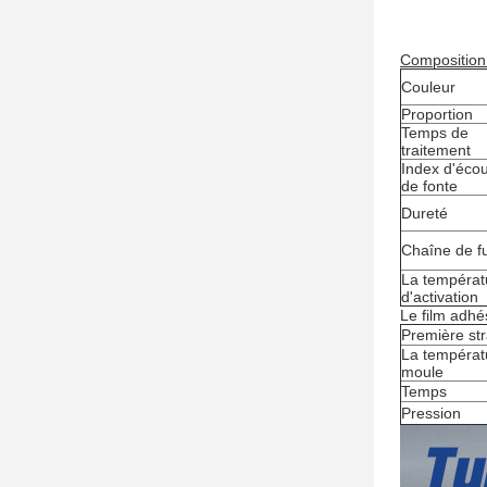
Composition
Couleur
Proportion
Temps de
traitement
Index d'éco
de fonte
Dureté
Chaîne de f
La températ
d'activation
Le film adh
Première stra
La températ
moule
Temps
Pression