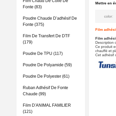
Film Chaud De Colle De
Mettre en 
Fonte
(83)
color:
Poudre Chaude D'adhésif De
Fonte
(375)
Film adhési
Film De Transfert De DTF
Film adhési
(179)
Description 
Ce produit e
chauffé et pla
Poudre De TPU
(117)
Cet adhésif 
Poudre De Polyamide
(59)
Poudre De Polyester
(61)
Ruban Adhésif De Fonte
Chaude
(99)
Film D'ANIMAL FAMILIER
(121)