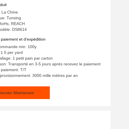
duit
: La Chine
e: Tunsing
: RoHs, REACH
odèle: DS8614
 paiement et d'expédition
commande min: 100y
-1.5 per yard
llage: 1 petit pain par carton
aison: Transporté en 3-5 jours après recevez le paiement
 paiement: T/T
provisionnement: 3000 mille mètres par an
iscuter Maintenant