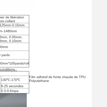
ier de libération
uto-collant
0125mm-0.15mm
m-1480mm
03mm, 0.05mm,
08mm, 0.10mm
80mm
 yards
0mm*100yards/roll
onditions :
.
Film adhésif de fonte chaude de TPU
130℃-170℃
Polyutethane
8-25 secondes
0.3-0.6mpa