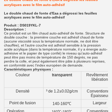
acryliques avec le film auto-adhésif
Le double chaud de fonte d'Eaa a dégrossi les feuilles
acryliques avec le film auto-adhésif
Produit : DS019YKL-7
Description :
Ce produit est un film chaud auto-adhésif de fonte. Structure de 
double couche : la première couche est adhésif chaud de fonte 
(aucune viscosité sous la température normale, ne doit être 
chauffée), et l'autre couche est adhésif sensible à la pression 
acide acrylique (dans la température normale, il y a énergie auto-
adhésive et le papier de type confié)
le niveau qu'auto-adhésif 
peut être pas moins de température de 150 degrés, ne pas 
perdre la colle, et peut également être pâte à plusieurs reprises, 
en conformité avec l'index européen de demande.
Caractéristiques physiques :
Couleur
transparent
Revêtement d
libération
Densité
³ de 1.2±0.02g/cm
Conventionne
Épaisseur
Point de fusion
Largeur
140-160℃
Opération
Conventionne
160℃-180℃