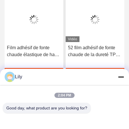
Vidéo
Film adhésif de fonte
52 film adhésif de fonte
chaude élastique de haute
chaude de la dureté TPU
qualité du polyuréthane
du rivage A pour les sous-
3412
vêtements sans couture
Discuter Maintenant
Discuter Maintenant
Lily
2:04 PM
Good day, what product are you looking for?
Shenzhen Tunsing Plastic Products Co., Ltd.
ts02@tunsing.com.cn