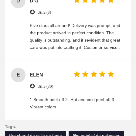
D
D*a
Utile (8)
Five stars all around! Delivery was prompt, and
the product arrived in perfect condition. The
quality is outstanding, and it sevident that great
care was put into crafting it. Customer service
was friendly and efficient, ensuring a smooth and
enjoyable shopping experience.
E
ELEN
Utile (30)
1.Smooth peel-off 2- Hot and cold peel-off 3-
Vibrant colors
Tags:
film chaud de colle de fonte
film adhésif de polyester