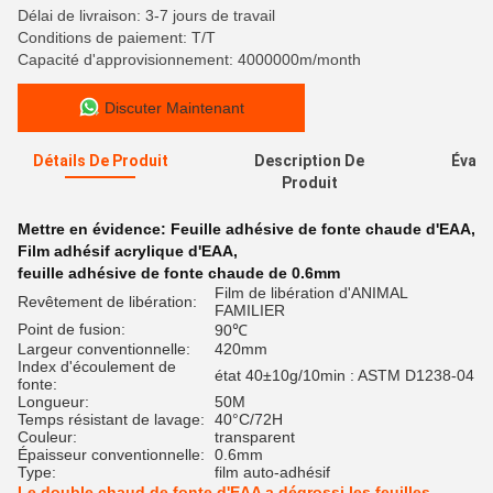
Délai de livraison: 3-7 jours de travail
Conditions de paiement: T/T
Capacité d'approvisionnement: 4000000m/month
Discuter Maintenant
Détails De Produit
Description De
Évalu
Produit
Mettre en évidence:
Feuille adhésive de fonte chaude d'EAA
,
Film adhésif acrylique d'EAA
,
feuille adhésive de fonte chaude de 0.6mm
Film de libération d'ANIMAL
Revêtement de libération:
FAMILIER
Point de fusion:
90℃
Largeur conventionnelle:
420mm
Index d'écoulement de
état 40±10g/10min : ASTM D1238-04
fonte:
Longueur:
50M
Temps résistant de lavage:
40°C/72H
Couleur:
transparent
Épaisseur conventionnelle:
0.6mm
Type:
film auto-adhésif
Le double chaud de fonte d'EAA a dégrossi les feuilles