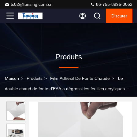
ts02@tunsing.com.cn
86-755-8996-0062
Discuter
Produits
Maison
>
Produits
>
Film Adhésif De Fonte Chaude
>
Le
double chaud de fonte d'EAA a dégrossi les feuilles acryliques
avec le film auto-adhésif