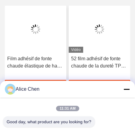
Vidéo
Film adhésif de fonte
52 film adhésif de fonte
chaude élastique de haute
chaude de la dureté TPU
qualité du polyuréthane
du rivage A pour les sous-
3412
vêtements sans couture
Discuter Maintenant
Discuter Maintenant
Alice Chen
11:31 AM
Good day, what product are you looking for?
Shenzhen Tunsing Plastic Products Co., Ltd.