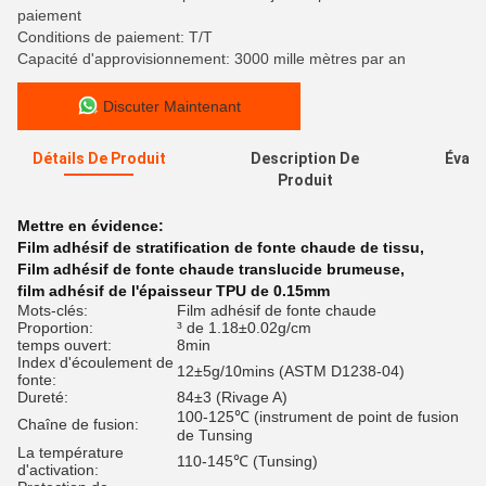
paiement
Conditions de paiement: T/T
Capacité d'approvisionnement: 3000 mille mètres par an
Discuter Maintenant
Détails De Produit
Description De
Évalu
Produit
Mettre en évidence:
Film adhésif de stratification de fonte chaude de tissu
,
Film adhésif de fonte chaude translucide brumeuse
,
film adhésif de l'épaisseur TPU de 0.15mm
Mots-clés:
Film adhésif de fonte chaude
Proportion:
³ de 1.18±0.02g/cm
temps ouvert:
8min
Index d'écoulement de
12±5g/10mins (ASTM D1238-04)
fonte:
Dureté:
84±3 (Rivage A)
100-125℃ (instrument de point de fusion
Chaîne de fusion:
de Tunsing
La température
110-145℃ (Tunsing)
d'activation: