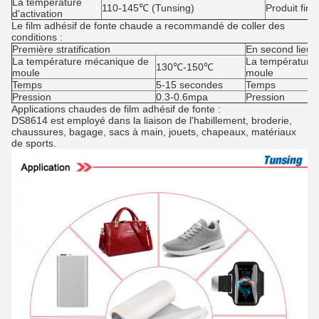
La température
110-145℃ (Tunsing)
Produit fini
d'activation
Le film adhésif de fonte chaude
a recommandé de coller des
conditions :
Première stratification
En second lieu 
La température mécanique de
La température
130℃-150℃
moule
moule
Temps
5-15 secondes
Temps
Pression
0.3-0.6mpa
Pression
Applications chaudes de film adhésif de fonte :
DS8614 est employé dans la liaison de l'habillement, broderie,
chaussures, bagage, sacs à main, jouets, chapeaux, matériaux
de sports.