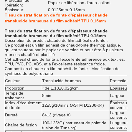
Protection de
Papier de libération d'auto-collant
libération:
Épaisseur:
0.0125mm-0.15mm
Tissu de stratification de fonte d'épaisseur chaude
translucide brumeuse du film adhésif TPU 0.15mm
Tissu de stratification de fonte d'épaisseur chaude
translucide brumeuse du film adhésif TPU 0.15mm
Description de produit chaude de film adhésif de fonte :
Ce produit est un film adhésif de chaud-fonte thermoplastique,
qui est soutenu par le papier de version et peut être à plusieurs
reprises chauffé et plastifié.
Cet adhésif chaud de fonte a l'excellente adhérence aux textiles,
TPU, PVC, PC, ABS, et a l'excellente résistance froide.
Composition
chaude en film adhésif
de
fonte
: Modification de
synthèse de polyuréthane
Couleur
Translucide brumeux
Protection d
Proportion
³ de 1.18±0.02g/cm
Épaisseur
Temps de
8min
Largeur
traitement
Index d'écoulement
Épaisseur
12±5g/10mins (ASTM D1238-04)
de fonte
conventionn
Largeur
Dureté
84±3 (rivage A)
conventionn
Longueur
100-125℃ (instrument de point de
Chaîne de fusion
conventionn
fusion de Tunsing)