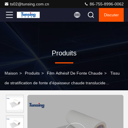
ts02@tunsing.com.cn
86-755-8996-0062
Discuter
Produits
Maison
>
Produits
>
Film Adhésif De Fonte Chaude
>
Tissu
de stratification de fonte d'épaisseur chaude translucide
brumeuse du film adhésif TPU 0.15mm