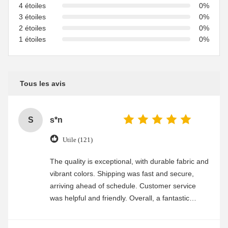
4 étoiles
0%
3 étoiles
0%
2 étoiles
0%
1 étoiles
0%
Tous les avis
S
s*n
Utile (121)
The quality is exceptional, with durable fabric and
vibrant colors. Shipping was fast and secure,
arriving ahead of schedule. Customer service
was helpful and friendly. Overall, a fantastic
experience