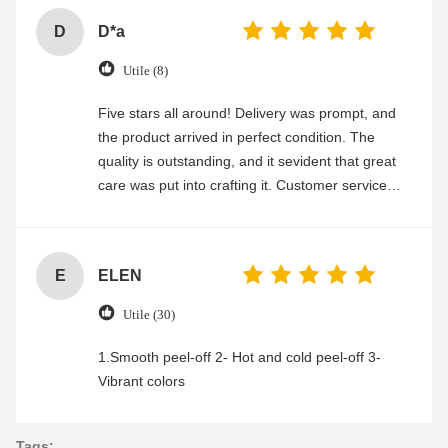
D
D*a
Utile (8)
Five stars all around! Delivery was prompt, and
the product arrived in perfect condition. The
quality is outstanding, and it sevident that great
care was put into crafting it. Customer service
was friendly and efficient, ensuring a smooth and
enjoyable shopping experience.
E
ELEN
Utile (30)
1.Smooth peel-off 2- Hot and cold peel-off 3-
Vibrant colors
Tags: